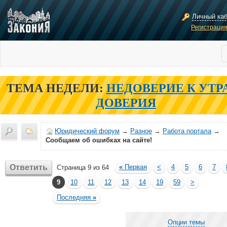
Личный ка
Регистраци
ТЕМА НЕДЕЛИ:
НЕДОВЕРИЕ К УТР
ДОВЕРИЯ
Юридический форум
→
Разное
→
Работа портала
→
Сообщаем об ошибках на сайте!
Ответить
«
Первая
<
4
5
6
7
Страница 9 из 64
9
10
11
12
13
14
19
59
>
Последняя
»
Опции темы