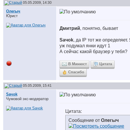
05.05.2009, 14:30
Олегыч
Юрист
Дмитрий
, понятно, бывает
Saчok
, да IP тот же определяет.
уж подумал янки идут
1
А сейчас какой браузер у тебя?
В Минюст
Цитата
Спасибо
05.05.2009, 15:41
Saчok
Чумовой экс-модератор
Цитата:
Сообщение от
Олегыч