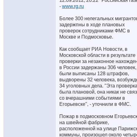
12.09.2012, 20:22 "Российская газ
-
www.rg.ru
Более 300 нелегальных мигранто
задержпны в ходе плановых
проверок сотрудниками ФМС в
Москве и Подмосковье.
Как сообщает РИА Новости, в
Московской области в результате
проверки за незаконное нахожде
в России задержаны 306 человек,
были выписаны 128 штрафов,
выдворены 32 человека, возбуж
34 уголовных дела. "Эта проверк
была плановой, она никак не свя
со вчерашними событиями в
Егорьевске", - уточнили в ФМС.
Пожар в подмосковном Егорьевс
на швейной фабрике,
расположенной на улице Парижс
коммуны, произошел около четыр