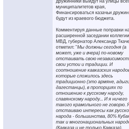
дружинники выйдут на улицы все
муниципалитетов края,
Финансироваться казачьи дружи
будут из краевого бюджета.
Комментируя данные поправки н
расширенной заседании коллегии
МВД, губернатор Александр Ткач
отметил: "
Мы должны сегодня (а
может, уже и вчера) по-новому
отстаивать свою независимост
свои устои и традиции. И
соотношение кавказских народов
которые сложилось здесь
традиционно (это армяне, адыги
дагестанцы), в пропорциях по
отношению к русскому народу,
славянскому народу... И я ничего
такого крамольного не говорю. 
отстаиваю интересы как русско
народа - большинства, 80% Куба
так и многонациональных народ
(Кавказа и не только Кавказа),