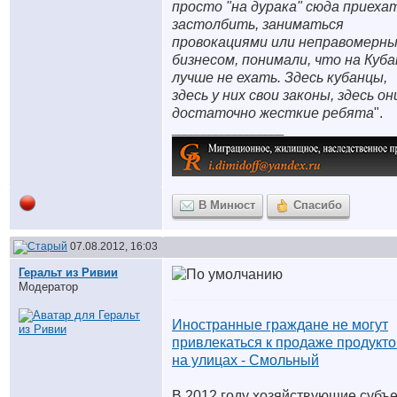
просто "на дурака" сюда приехат
застолбить, заниматься
провокациями или неправомерн
бизнесом, понимали, что на Куба
лучше не ехать. Здесь кубанцы,
здесь у них свои законы, здесь он
достаточно жесткие ребята
".
__________________
В Минюст
Спасибо
07.08.2012, 16:03
Геральт из Ривии
Модератор
Иностранные граждане не могут
привлекаться к продаже продукто
на улицах - Смольный
В 2012 году хозяйствующие субъ