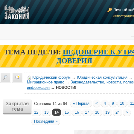
Личный ка
Регистраци
ТЕМА НЕДЕЛИ:
НЕДОВЕРИЕ К УТР
ДОВЕРИЯ
Юридический форум
→
Юридическая консультация
→
Миграционное право
→
Законодательство, новости, поле
информация
→
НОВОСТИ!
Закрытая
«
Первая
<
4
9
10
11
Страница 14 из 64
тема
12
13
14
15
16
17
18
19
24
>
Последняя
»