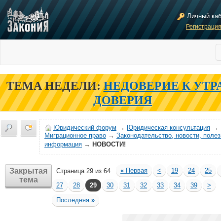
Личный ка
Регистраци
ТЕМА НЕДЕЛИ:
НЕДОВЕРИЕ К УТР
ДОВЕРИЯ
Юридический форум
→
Юридическая консультация
→
Миграционное право
→
Законодательство, новости, поле
информация
→
НОВОСТИ!
Закрытая
«
Первая
<
19
24
25
Страница 29 из 64
тема
27
28
29
30
31
32
33
34
39
>
Последняя
»