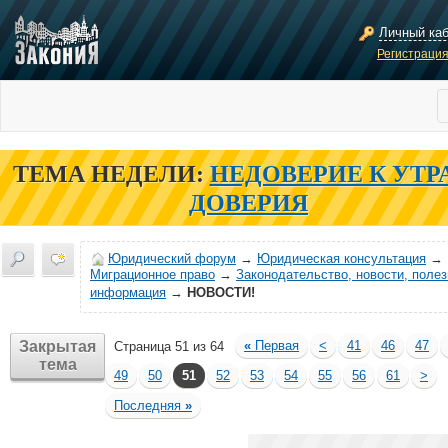
Личный ка
Регистраци
ТЕМА НЕДЕЛИ:
НЕДОВЕРИЕ К УТР
ДОВЕРИЯ
Юридический форум
→
Юридическая консультация
→
Миграционное право
→
Законодательство, новости, поле
информация
→
НОВОСТИ!
Закрытая
«
Первая
<
41
46
47
Страница 51 из 64
тема
49
50
51
52
53
54
55
56
61
>
Последняя
»