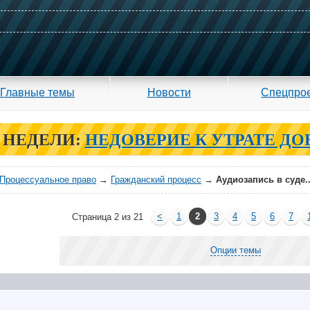
Главные темы
Новости
Спецпро
 НЕДЕЛИ:
НЕДОВЕРИЕ К УТРАТЕ ДО
Процессуальное право
→
Гражданский процесс
→
Аудиозапись в суде..
<
1
2
3
4
5
6
7
Страница 2 из 21
Опции темы