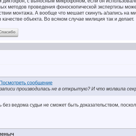
 диктофон, с выносным микрофоном, если он использовался
ых методов проведения фоноскопической экспертизы може
тствии монтажа. А вообще что мешает скинуть а/запись на м
 качестве объекта. Во всяком случае милиция так и делает.
Спасибо
 записи производилась не в открытую?
И что молвила сек
ь без ведома судьи не сможет быть доказательством, поскол
меныч