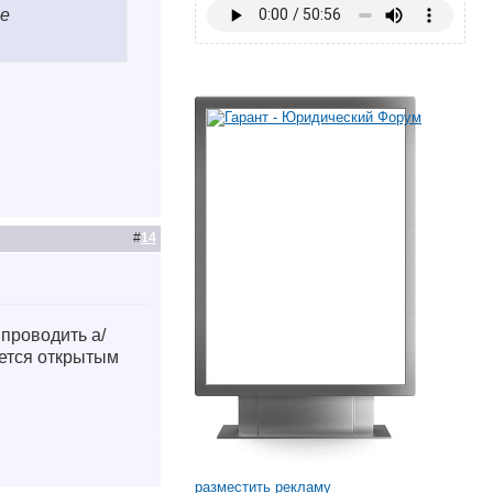
ве
#
14
проводить а/
яется открытым
разместить рекламу