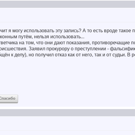
ачит я могу использовать эту запись? А то есть вроде такое 
конным путём, нельзя использовать...
тветчика на том, что они дают показания, противоречащие 
роисшествия. Заявил прокурору о преступлении - фальсифи
ён к делу), но получил отказ как от него, так и от судьи. В
Спасибо