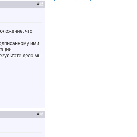
#
15
положение, что
подписанному ими
кации
 результате дело мы
#
16