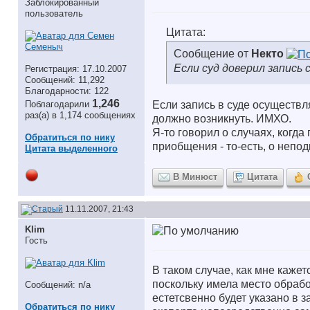
Заблокированный
пользователь
Цитата:
Сообщение от
Некто
Если суд доверил запись 
Регистрация: 17.10.2007
Сообщений: 11,292
Благодарности: 122
1,246
Поблагодарили
Если запись в суде осуществл
раз(а) в 1,174 сообщениях
должно возникнуть. ИМХО.
Я-то говорил о случаях, когд
Обратиться по нику
приобщения - то-есть, о непо
Цитата выделенного
В Минюст
Цитата
11.11.2007, 21:43
Klim
Гость
В таком случае, как мне каже
поскольку имела место обрабо
Сообщений: n/a
естетсвенно будет указано в 
Обратиться по нику