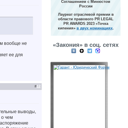
Соглашением с Минюстом
России
Лауреат отраслевой премии в
области правового PR LEGAL
PR AWARDS 2023 «Точка
кипения»
в двух номинациях
.
ем вообще не
«Закония» в соц. сетях
ляет ее для
#
12
ительные выводы,
 о чем
 распоряжение