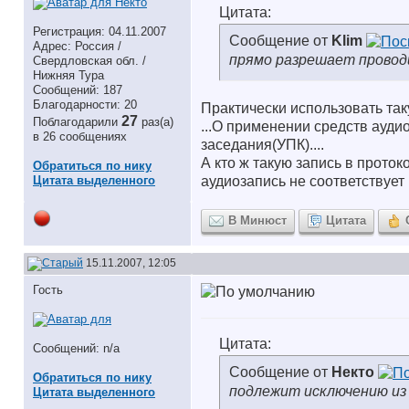
Цитата:
Регистрация: 04.11.2007
Сообщение от
Klim
Адрес: Россия /
прямо разрешает проводит
Свердловская обл. /
Нижняя Тура
Сообщений: 187
Благодарности: 20
Практически использовать т
27
Поблагодарили
раз(а)
...О применении средств ауди
в 26 сообщениях
заседания(УПК)....
А кто ж такую запись в проток
Обратиться по нику
Цитата выделенного
аудиозапись не соответствует
В Минюст
Цитата
15.11.2007, 12:05
Гость
Цитата:
Сообщений: n/a
Сообщение от
Некто
Обратиться по нику
подлежит исключению из
Цитата выделенного