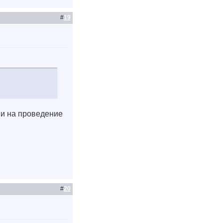
#
19
и на проведение
#
20