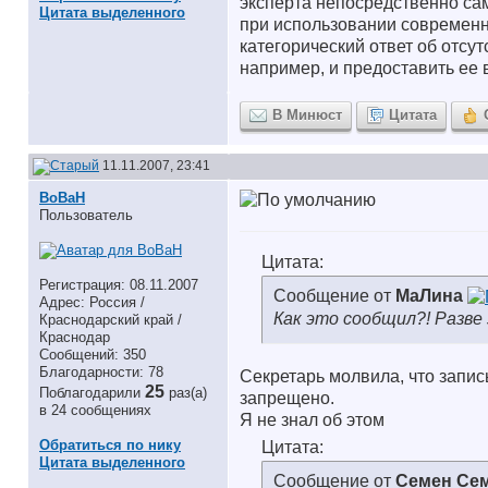
эксперта непосредственно сам
Цитата выделенного
при использовании современн
категорический ответ об отсу
например, и предоставить ее в
В Минюст
Цитата
11.11.2007, 23:41
BoBaH
Пользователь
Цитата:
Регистрация: 08.11.2007
Сообщение от
МаЛина
Адрес: Россия /
Как это сообщил?! Разве
Краснодарский край /
Краснодар
Сообщений: 350
Благодарности: 78
Секретарь молвила, что запис
25
Поблагодарили
раз(а)
запрещено.
в 24 сообщениях
Я не знал об этом
Обратиться по нику
Цитата:
Цитата выделенного
Сообщение от
Семен Се