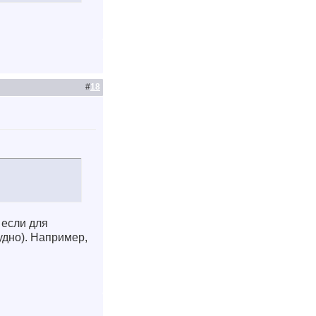
#
18
 если для
удно). Например,