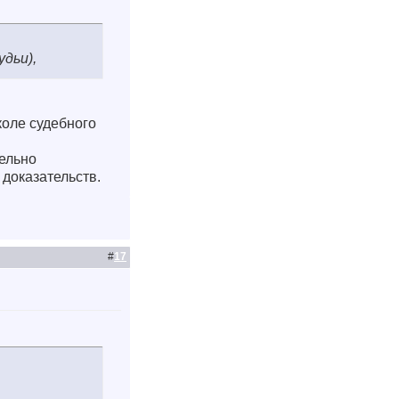
удьи),
коле судебного
тельно
 доказательств.
#
17