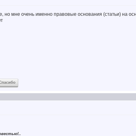
е, но мне очень именно правовые основания (статьи) на ос
ет
Спасибо
овестью!..