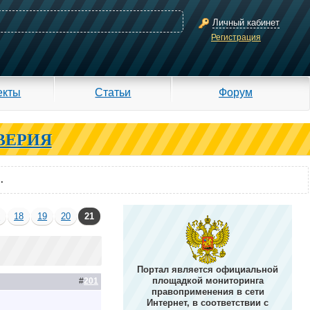
Личный кабинет
Регистрация
екты
Статьи
Форум
ВЕРИЯ
.
7
18
19
20
21
Портал является официальной
площадкой мониторинга
#
201
правоприменения в сети
Интернет, в соответствии с