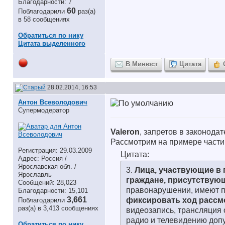
Благодарности: 7
60
Поблагодарили
раз(а)
в 58 сообщениях
Обратиться по нику
Цитата выделенного
В Минюст
Цитата
28.02.2014, 16:53
Антон Всеволодович
Супермодератор
Valeron
, запретов в законода
Рассмотрим на примере части 
Регистрация: 29.03.2009
Цитата:
Адрес: Россия /
Ярославская обл. /
3.
Лица, участвующие в
Ярославль
граждане, присутствую
Сообщений: 28,023
правонарушении, имеют п
Благодарности: 15,101
3,661
фиксировать ход рассм
Поблагодарили
раз(а) в 3,413 сообщениях
видеозапись, трансляция
радио и телевидению допу
Обратиться по нику