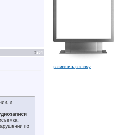
#
204
разместить рекламу
ии, и
м
удиозаписи
осъемка,
нарушении по