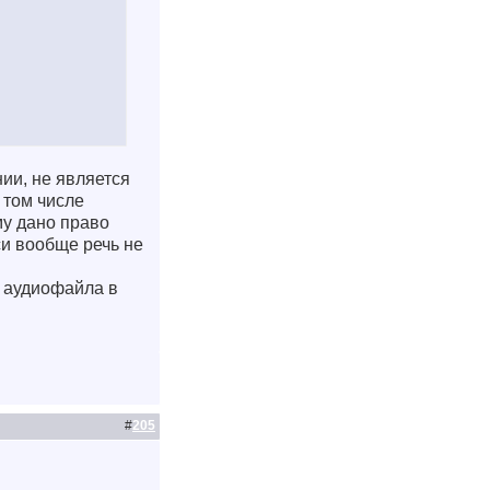
ии, не является
 том числе
му дано право
си вообще речь не
е аудиофайла в
#
205