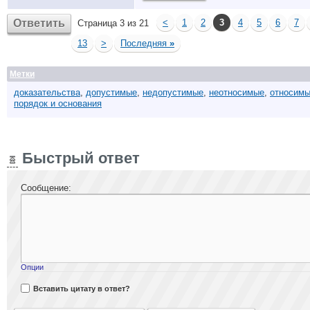
Ответить
<
1
2
3
4
5
6
7
Страница 3 из 21
13
>
Последняя
»
Метки
доказательства
,
допустимые
,
недопустимые
,
неотносимые
,
относим
порядок и основания
Быстрый ответ
Сообщение:
Опции
Вставить цитату в ответ?