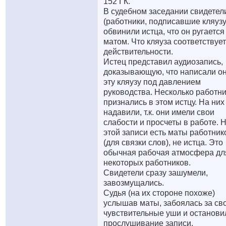
152 ГК.
В судебном заседании свидетел
(работники, подписавшие кляузу
обвинили истца, что он ругается
матом. Что кляуза соответствует
действительности.
Истец представил аудиозапись,
доказывающую, что написали о
эту кляузу под давлением
руководства. Несколько работн
признались в этом истцу. На них
надавили, т.к. они имели свои
слабости и просчеты в работе. Н
этой записи есть маты работник
(для связки слов), не истца. Это
обычная рабочая атмосфера дл
некоторых работников.
Свидетели сразу зашумели,
завозмущались.
Судья (на их стороне похоже)
услышав маты, забоялась за св
чувствительные уши и останови
прослушивание записи.