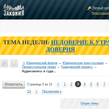
Личный ка
Регистраци
ТЕМА НЕДЕЛИ:
НЕДОВЕРИЕ К УТР
ДОВЕРИЯ
Юридический форум
→
Юридическая консультация
→
Процессуальное право
→
Гражданский процесс
→
Аудиозапись в суде...
Ответить
<
1
2
3
4
5
6
7
Страница 3 из 21
13
>
Последняя
»
Опции темы