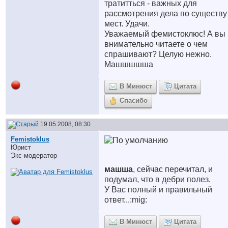
тратитться - важных для
рассмотрения дела по существу
мест. Удачи.
Уважаемый фемистоклюс! А вы
внимательно читаете о чем
спрашивают? Целую нежно.
Машшшшша
В Минюст
Цитата
Спасибо
19.05.2008, 08:30
Femistoklus
Юрист
Экс-модератор
машша
, сейчас перечитал, и
подумал, что в дебри полез.
У Вас полный и правильный
ответ...:mig:
В Минюст
Цитата