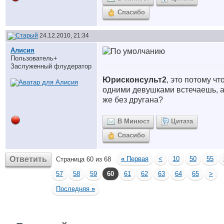
Спасибо
24.12.2010, 21:34
Алисия
Пользователь+
Заслуженный флудератор
Юрисконсульт2
, это потому что
одними девушками встечаешь, а
же без другана?
В Минюст
Цитата
Спасибо
Ответить
«
Первая
<
10
50
55
Страница 60 из 68
57
58
59
60
61
62
63
64
65
>
Последняя
»