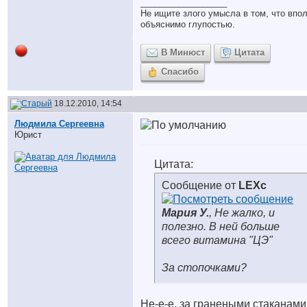
__________________
Не ищите злого умысла в том, что впо
объяснимо глупостью.
В Минюст
Цитата
Спасибо
18.12.2010, 14:54
Людмила Сергеевна
Юрист
Цитата:
Сообщение от
LEXc
Мария У.
, Не жалко, и
полезно. В ней больше
всего витамина "ЦЭ"
За стопочками?
Не-е-е, за гранеными стаканами