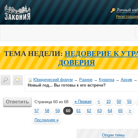
Личный ка
Регистраци
ТЕМА НЕДЕЛИ:
НЕДОВЕРИЕ К УТР
ДОВЕРИЯ
Юридический форум
→
Разное
→
Курилка
→
Архив
→
Новый год... Вы готовы к его встрече?
Ответить
«
Первая
<
10
50
55
Страница 60 из 68
57
58
59
60
61
62
63
64
65
>
Последняя
»
Опции темы