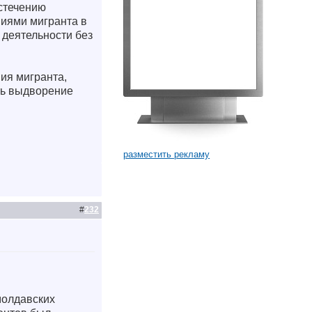
истечению
виями мигранта в
 деятельности без
ия мигранта,
ть выдворение
разместить рекламу
#
232
молдавских