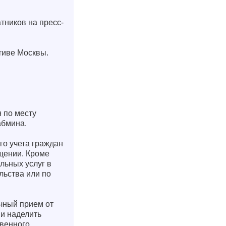
тников на пресс-
тиве Москвы.
 по месту
абмина.
о учета граждан
бщении. Кроме
льных услуг в
льства или по
чный прием от
 и наделить
венного