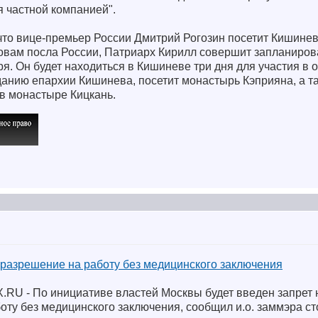
я частной компанией".
то вице-премьер России Дмитрий Рогозин посетит Кишинев 
ловам посла России, Патриарх Кирилл совершит запланиров
я. Он будет находиться в Кишиневе три дня для участия в
анию епархии Кишинева, посетит монастырь Кэприяна, а т
 в монастыре Кицкань.
 разрешение на работу без медицинского заключения
.RU - По инициативе властей Москвы будет введен запрет 
оту без медицинского заключения, сообщил и.о. заммэра с