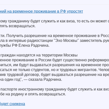
ний на временное проживание в РФ упростят
ому гражданину будет служить и как виза, то есть он может
опять возвращаться.
ти. Получить разрешение на временное проживание в Рос
ала в интервью радиостанции "Эхо Москвы" заместитель ру
лужбы РФ Елена Радочина.
граждан находятся на территории Москвы
енное проживание в России будет существенно реформиро
учиться, им будут выдаваться разрешения на временное пр
саться не только студентов, но и трудовых мигрантов. Чело
мив трудовой договор, будет выдаваться разрешение на в
на один год", — сказала Радочина.
 паспорте иностранному гражданину будет служить и как виза
бе на родину и опять возвращаться.
будет снижена