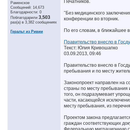
Печатников.
Раменское
Сообщений: 14,673
Благодарности: 0
"Без медицинского заключения
3,503
Поблагодарили
конференции во вторник.
раз(а) в 3,382 сообщениях
По его словам, в ближайшее в
Геральт из Ривии
Правительство внесло в Госду
Текст: Юлия Кривошапко
03.09.2013, 09:46
Правительство внесло в Госду
пребывания и по месту житель
Законопроект направлен на с
страны по месту пребывания и
того, он подразумевает упро
части, касающейся исключени
месту пребывания, из перечня
Проектом закона предлагаетс
граждан соответствующих доку
Федеральную миграционную с