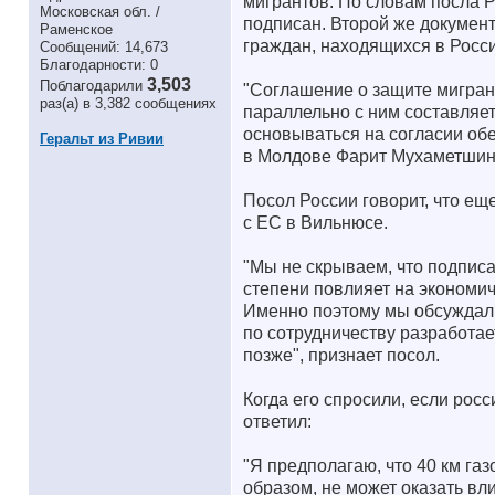
мигрантов. По словам посла Р
Московская обл. /
подписан. Второй же документ
Раменское
граждан, находящихся в Росси
Сообщений: 14,673
Благодарности: 0
3,503
Поблагодарили
"Соглашение о защите мигран
раз(а) в 3,382 сообщениях
параллельно с ним составляет
основываться на согласии обе
Геральт из Ривии
в Молдове Фарит Мухаметшин
Посол России говорит, что ещ
с ЕС в Вильнюсе.
"Мы не скрываем, что подпис
степени повлияет на экономи
Именно поэтому мы обсуждали
по сотрудничеству разработае
позже", признает посол.
Когда его спросили, если рос
ответил:
"Я предполагаю, что 40 км газ
образом, не может оказать вл