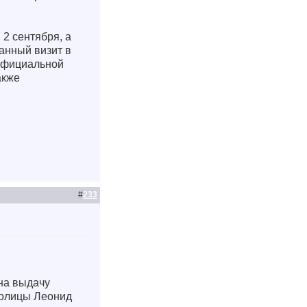
2 сентября, а
анный визит в
 официальной
акже
#
233
на выдачу
толицы Леонид