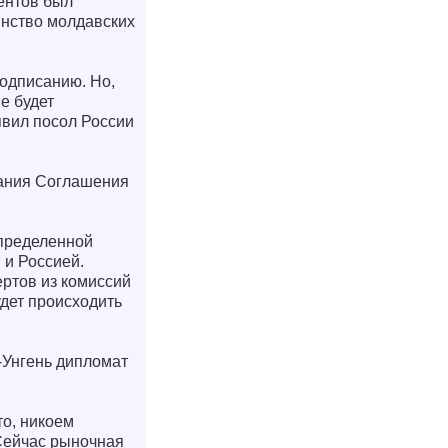
ентов был
инство молдавских
подписанию. Но,
е будет
явил посол России
исания Соглашения
определенной
 и Россией.
ртов из комиссий
удет происходить
ы-Унгень дипломат
то, никоем
 Сейчас рыночная