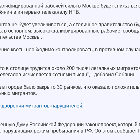
валифицированной рабочей силы в Москве будет снижаться.
янин в интервью телеканалу НТВ.
нтов не будет увеличиваться, а столичное правительство бу
ись, в основном, высококвалифицированные рабочие, сообщ
тельства Москвы.
ние квоты необходимо контролировать, в противном случае
о в столице трудится около 200 тысяч легальных мигрантов
нелегалов исчисляется сотнями тысяч", - добавил Собянин.
да в городе было закрыто 30 рынков, что оказало положител
ьных мигрантов.
выдворении мигрантов-нарушителей
венную Думу Российской Федерации законопроект, который 
, нарушивших режим пребывания в РФ. Об этом сообщает 