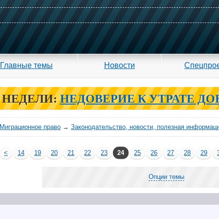
Главные темы
Новости
Спецпро
 НЕДЕЛИ:
НЕДОВЕРИЕ К УТРАТЕ ДО
Миграционное право
→
Законодательство, новости, полезная информац
<
14
19
20
21
22
23
24
25
26
27
28
29
Опции темы