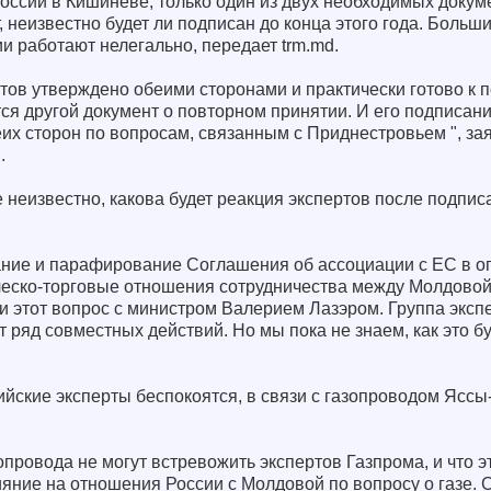
оссии в Кишиневе, только один из двух необходимых докум
, неизвестно будет ли подписан до конца этого года. Больш
и работают нелегально, передает trm.md.
тов утверждено обеими сторонами и практически готово к 
ся другой документ о повторном принятии. И его подписани
их сторон по вопросам, связанным с Приднестровьем ", за
.
е неизвестно, какова будет реакция экспертов после подп
ание и парафирование Соглашения об ассоциации с ЕС в 
ческо-торговые отношения сотрудничества между Молдовой
 этот вопрос с министром Валерием Лазэром. Группа экспе
т ряд совместных действий. Но мы пока не знаем, как это б
сийские эксперты беспокоятся, в связи с газопроводом Ясс
опровода не могут встревожить экспертов Газпрома, и что э
ияние на отношения России с Молдовой по вопросу о газе.