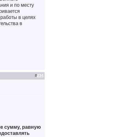
ния и по месту
ривается
работы в целях
ельства в
#
234
те сумму, равную
едоставлять