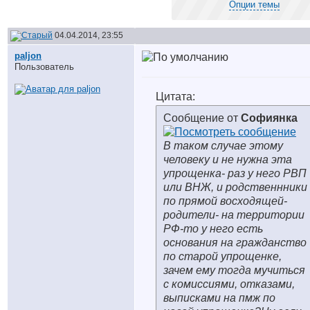
Опции темы
04.04.2014, 23:55
paljon
Пользователь
Цитата:
Сообщение от
Софиянка
В таком случае этому
человеку и не нужна эта
упрощенка- раз у него РВП
или ВНЖ, и родственнники
по прямой восходящей-
родители- на территории
РФ-то у него есть
основания на гражданство
по старой упрощенке,
зачем ему тогда мучиться
с комиссиями, отказами,
выписками на пмж по