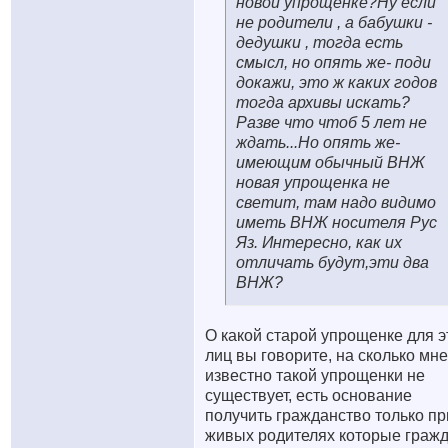
новой упрощенке?Ну если
не родители , а бабушки -
дедушки , тогда есть
смысл, но опять же- поди
докажи, это ж каких годов
тогда архивы искать?
Разве что чтоб 5 лет не
ждать...Но опять же-
имеющим обычный ВНЖ
новая упрощенка не
светит, там надо видимо
иметь ВНЖ носителя Рус
Яз. Интересно, как их
отличать будут,эти два
ВНЖ?
О какой старой упрощенке для э
лиц вы говорите, на сколько мне
известно такой упрощенки не
существует, есть основание
получить гражданство только пр
живых родителях которые граж