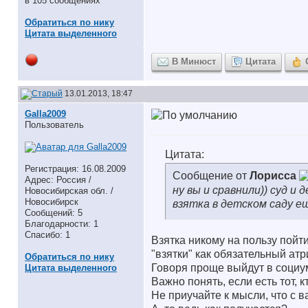
в 105 сообщениях
Обратиться по нику
Цитата выделенного
В Минюст
Цитата
13.01.2013, 18:47
Galla2009
Пользователь
Цитата:
Регистрация: 16.08.2009
Сообщение от
Лорисса
Адрес: Россия /
ну вы и сравнили)) суд и 
Новосибирская обл. /
Новосибирск
взятка в детском саду е
Сообщений: 5
Благодарности: 1
Спасибо: 1
Взятка никому на пользу пойт
"взятки" как обязательный атр
Обратиться по нику
Говоря проще выйдут в социум
Цитата выделенного
Важно понять, если есть тот, кт
Не приучайте к мысли, что с в