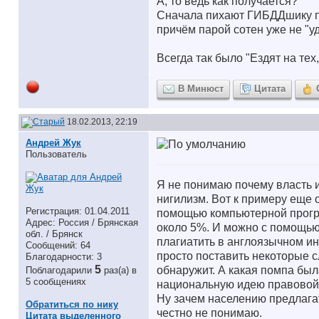
А, то ведь как получается?
Сначала пихают ГИБДДшику пар
причём парой сотен уже не "у
Всегда так было "Ездят на тех,
В Минюст
Цитата
18.02.2013, 22:19
Андрей Жук
Пользователь
Я не понимаю почему власть 
нигилизм. Вот к примеру еще 
Регистрация: 01.04.2011
помощью компьютерной програм
Адрес: Россия / Брянская
около 5%. И можно с помощью 
обл. / Брянск
плагиатить в англоязычном ин
Сообщений: 64
просто поставить некоторые с
Благодарности: 3
5
обнаружит. А какая помпа был
Поблагодарили
раз(а) в
5 сообщениях
национальную идею правовой 
Ну зачем населению предлага
Обратиться по нику
честно не понимаю.
Цитата выделенного