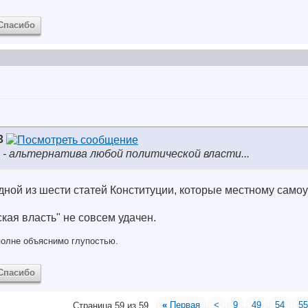
Спасибо
3
- альтернатива любой политической власти...
одной из шести статей Конституции, которые местному сам
кая власть" не совсем удачен.
полне объяснимо глупостью.
Спасибо
«
Первая
<
9
49
54
5
Страница 59 из 59