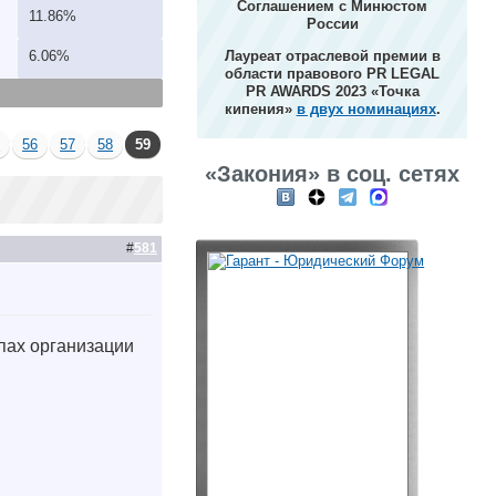
Соглашением с Минюстом
11.86%
России
6.06%
Лауреат отраслевой премии в
области правового PR LEGAL
PR AWARDS 2023 «Точка
кипения»
в двух номинациях
.
5
56
57
58
59
«Закония» в соц. сетях
#
581
пах организации