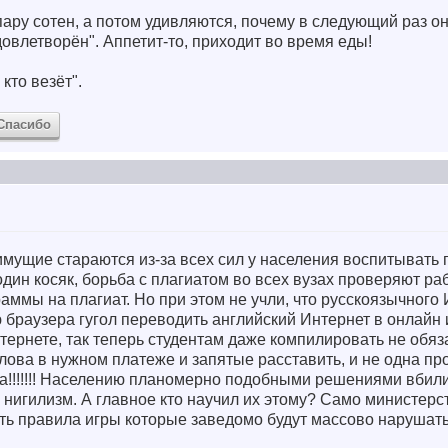
у сотен, а потом удивляются, почему в следующий раз он 
довлетворён". Аппетит-то, приходит во время еды!
 кто везёт".
Спасибо
имущие стараются из-за всех сил у населения воспитывать
один косяк, борьба с плагиатом во всех вузах проверяют ра
мы на плагиат. Но при этом не учли, что русскоязычного 
браузера гугол переводить английский Интернет в онлайн 
тернете, так теперь студентам даже компилировать не обяза
лова в нужном платеже и запятые расставить, и не одна пр
а!!!!!!! Населению планомерно подобными решениями вбили
нигилизм. А главное кто научил их этому? Само министерс
ть правила игры которые заведомо будут массово нарушать