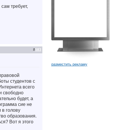
сам требует,
#
583
разместить рекламу
 правовой
боты студентов с
Интернета всего
и свободно
тельно будет, а
ограмма сие не
 в голову
тво образования.
ся? Вот я этого