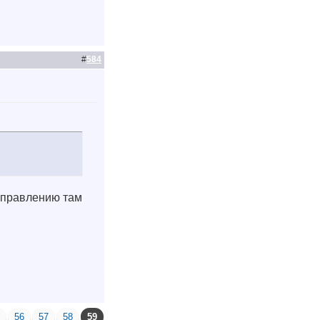
#
584
оуправлению там
5
56
57
58
59