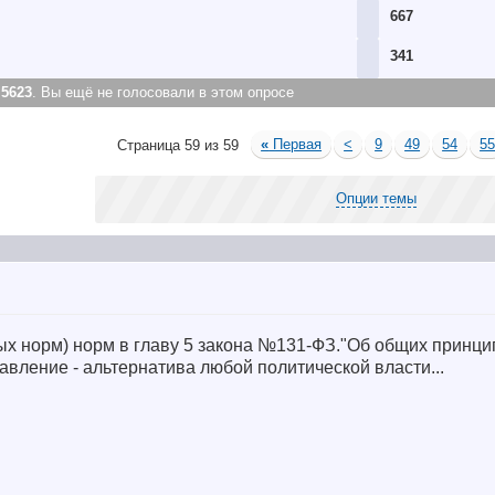
667
341
:
5623
. Вы ещё не голосовали в этом опросе
«
Первая
<
9
49
54
5
Страница 59 из 59
Опции темы
х норм) норм в главу 5 закона №131-ФЗ."Об общих принци
авление - альтернатива любой политической власти...