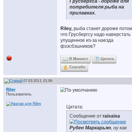
Грусбергса - дороже для
потребителя рыба на
прилавках.
Riley,
рыба станет дороже потом
что Грусбергсу надо наверстать
упущенное из-за наезда
фээсбэшников?
В Минюст
Цитата
Спасибо
07.03.2011, 01:06
Riley
Пользователь
Цитата:
Сообщение от
raisaisa
Рубен Маркарьян
, ну как