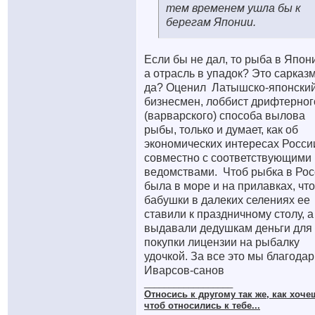
тем временем ушла бы к
берегам Японии.
Если бы не дал, то рыба в Япон
а отрасль в упадок? Это сарказм
да? Оценил
Латышско-японски
бизнесмен, лоббист дрифтерног
(варварского) способа вылова
рыбы, только и думает, как об
экономических интересах Росси
совместно с соответствующими
ведомствами.
Чтоб рыбка в Рос
была в море и на прилавках, чт
бабушки в далеких селениях ее
ставили к праздничному столу, а
выдавали дедушкам деньги для
покупки лицензии на рыбалку
удочкой. За все это мы благода
Иварсов-санов
__________________
Относись к другому так же, как хоче
чтоб относились к тебе...