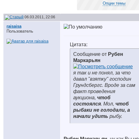
Опции темы
06.03.2011, 22:06
raisaisa
Пользователь
Цитата:
Сообщение от
Рубен
Маркарьян
я так и не понял, за что
давал "взятку" господин
Грундсбергс. Вроде за сам
факт проведения
аукциона,
чтоб
состоялся
. Мол,
чтоб
рыбаки не голодали,
а
начали удить
рыбу.
Рубен Маркарьян
, ну как Вы не