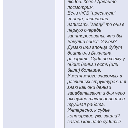
людей. Кого? Давайте
посмотрим.
Если ФСБ "пресанули"
японца, заставили
написать "заяву" то они в
первую очередь
заинтересованы, что бы
Бакулин сидел. Зачем?
Думаю или японца будут
доить или Бакулина
разорять. Судя по всему у
обоих деньги есть (или
были) большие.
У меня много знакомых в
различных структурах, и я
знаю как они деньги
зарабатывают и для чего
им нужна такая опасная и
трудная работа.
Интересно, к судье
конторские уже зашли?
сазали как надо судить?