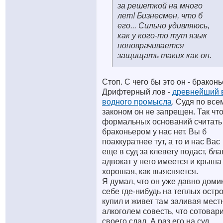
за решеткой на много
лет! Бизнесмен, что б
его... Сильно удивляюсь,
как у кого-то тут язык
поповрачивается
защищать таких как он.
Стоп. С чего бы это он - бракон
Дрифтерный лов -
древнейший 
водного промысла
. Судя по все
законом он не запрещен. Так чт
формальных оснований считать
браконьером у нас нет. Вы б
поаккуратнее тут, а то и нас Вас
еще в суд за клевету подаст, бла
адвокат у него имеется и крыша
хорошая, как выясняется.
Я думал, что он уже давно доми
себе где-нибудь на теплых остр
купил и живет там заливая мес
алкоголем совесть, что сотовар
своего сдал. А раз его на суд