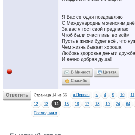
Я Вас сегодня поздравляю
С Международным женским дн
За вас я тост свой предлагаю
Чтоб были счастливы во всём
Пусть в жизни будет всё , что ну
Чем жизнь бывает хороша
Любовь здоровье деньги дружб
И вечно добрая душа!!!
В Минюст
Цитата
Спасибо
Ответить
«
Первая
<
4
9
10
11
Страница 14 из 66
12
13
14
15
16
17
18
19
24
64
Последняя
»