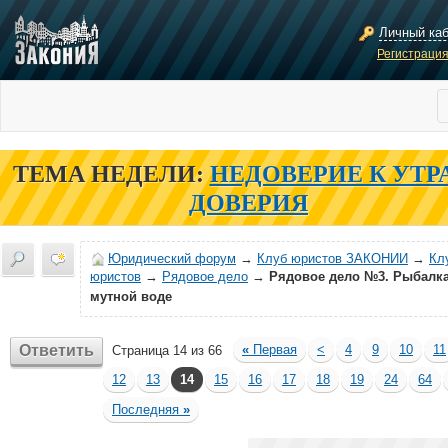
Личный ка
Регистраци
ТЕМА НЕДЕЛИ:
НЕДОВЕРИЕ К УТР
ДОВЕРИЯ
Юридический форум
→
Клуб юристов ЗАКОНИИ
→
Кл
юристов
→
Рядовое дело
→
Рядовое дело №3. Рыбалка
мутной воде
Ответить
«
Первая
<
4
9
10
11
Страница 14 из 66
12
13
14
15
16
17
18
19
24
64
Последняя
»