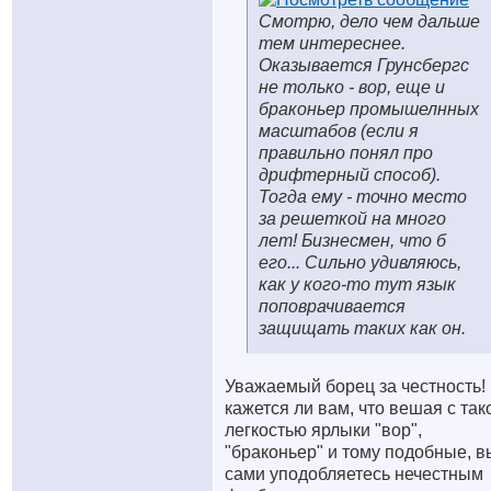
Смотрю, дело чем дальше
тем интереснее.
Оказывается Грунсбергс
не только - вор, еще и
браконьер промышелнных
масштабов (если я
правильно понял про
дрифтерный способ).
Тогда ему - точно место
за решеткой на много
лет! Бизнесмен, что б
его... Сильно удивляюсь,
как у кого-то тут язык
поповрачивается
защищать таких как он.
Уважаемый борец за честность!
кажется ли вам, что вешая с так
легкостью ярлыки "вор",
"браконьер" и тому подобные, в
сами уподобляетесь нечестным