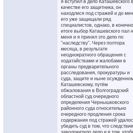
я вступил в дело Каташевского 
качестве его защитника, он
находлися под стражей и до ме
его уже защищали ряд
специалистов, однако, в конечн
итоге выбор Каташевского пал 
меня и я принял это дело по
"наследству". Через полтора
месяца, в результате
неоднократного обращения с
ходатайствами и жалобами в
органы предварительного
расследования, прокуратуры и
суда, защите и ныне осужденно
Каташевскому, путём
обжалования в Волгоградский
областной суд очередного
определения Чернышковского
районного суда относительно
очередного продления срока
содержания под стражей удалос
убедить суд в том, что следстви
заволокитило дело и в том, что