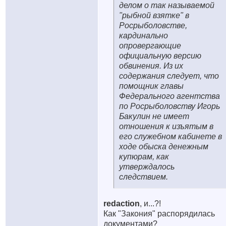
делом о так называемой
"рыбной взятке" в
Росрыболовстве,
кардинально
опровергающие
официальную версию
обвинения. Из их
содержания следует, что
помощник главы
Федерального агентства
по Росрыболовству Игорь
Бакулин не имеет
отношения к изъятым в
его служебном кабинете в
ходе обыска денежным
купюрам, как
утверждалось
следствием.
redaction
, и...?!
Как "Закония" распорядилась
документами?