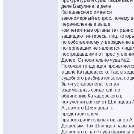
прокуратуры и суда. Также как и
деле Бакулина, в деле
Каташевского имеется
закономерный вопрос, почему в
перечисленные выше
компетентные органы так ръяно
защищают интересы лиц, котор
по собственному утверждению 
потерпевших не являются лица
пострадавшими от преступлени
Далее. Относительно чуда №2.
Похожая тенденция проявляетс
в деле Каташевского. Так, в ход
судебного разбирательства по д
были установлена тесная
взаимосвязь свидетеля по
обвинению Каташевского в
получении взятки от Шляпцева 
А., самого Шляпцева, с
представителем
правоохранительных органов А.
Дешевым. Так Шляпцев называ
Дешевого в зале суда фамильяр