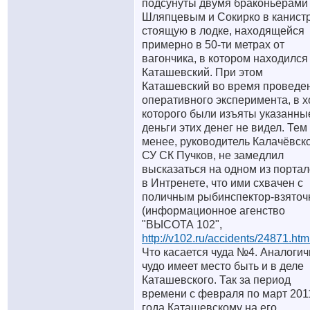
подсунуты двумя браконьерами
Шляпцевым и Сокирко в канистр
стоящую в лодке, находящейся
примерно в 50-ти метрах от
вагончика, в котором находился
Каташевский. При этом
Каташевский во время проведе
оперативного эксперимента, в х
которого были изъяты указанны
деньги этих денег не видел. Тем
менее, руководитель Калачёвск
СУ СК Пучков, не замедлил
высказаться на одном из порта
в Интренете, что ими схвачен с
поличным рыбинспектор-взяточ
(информационное агенство
"ВЫСОТА 102",
http://v102.ru/accidents/24871.htm
Что касается чуда №4. Аналоги
чудо имеет место быть и в деле
Каташевского. Так за период
времени с февраля по март 201
года Каташевскому на его