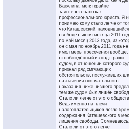
поскольку данное дело, как и де
Бакулина, меня крайне
заинтересовало как
профессионального юриста. Я н
понимаю кому стало легче от тог
что Каташевский, находившийся
свободе с июня месяца 2011 го
по май месяц 2012 года, из кот
он с мая по ноябрь 2011 года не
имел меры пресечения вообще,
освобождённый из подстражи
судом, в отношении которого су
признал ряд смгчающих
обстоятельств, послуживших дл
назначения окончательного
наказания ниже низшего предел
тем же судом был лишён свобод
Стало ли легче от этого общест
Ведь именно на плечи
налогоплательщиков легло бре
содержания Каташевского в мес
лишения свободы. Сомневаюсь
Стало ли от этого легче