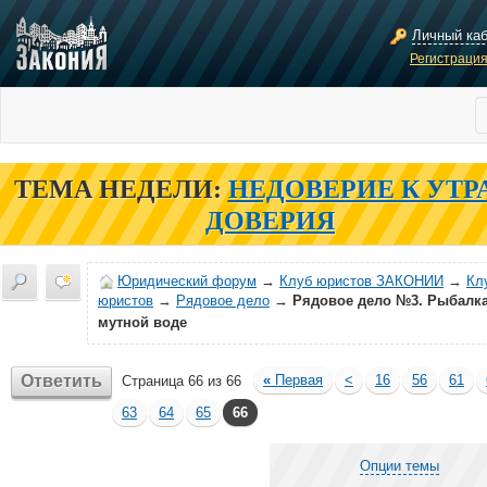
Личный ка
Регистраци
ТЕМА НЕДЕЛИ:
НЕДОВЕРИЕ К УТР
ДОВЕРИЯ
Юридический форум
→
Клуб юристов ЗАКОНИИ
→
Кл
юристов
→
Рядовое дело
→
Рядовое дело №3. Рыбалка
мутной воде
Ответить
«
Первая
<
16
56
61
Страница 66 из 66
63
64
65
66
Опции темы