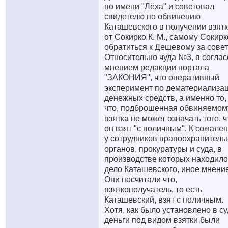
по имени "Лёха" и советовал
свидетелю по обвинению
Каташевского в получении взят
от Сокирко К. М., самому Сокирк
обратиться к Дешевому за совет
Относительно чуда №3, я соглас
мнением редакции портала
"ЗАКОНИЯ", что оперативный
эксперимент по дематериализа
денежных средств, а именно то,
что, подброшенная обвиняемом
взятка не может означать того, ч
он взят "с поличным". К сожале
у сотрудников правоохранитель
органов, прокуратуры и суда, в
производстве которых находило
дело Каташевского, иное мнение
Они посчитали что,
взяткополучатель, то есть
Каташевский, взят с поличным.
Хотя, как было установлено в су
деньги под видом взятки были