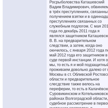
Росрыболовства Каташевский
Вадим Владимирович, обвиняе
в трёх преступлениях, связанны
получением взятки и в одиннад
преступлениях связанных со
служебным подлогом. С мая 20
года по декабрь 2011 года я
являлся защитником Каташевск
В. В. на предварительном
следствии, а затем, когда оно
окнчилось, с января 2012 года п
май 2012 года его защитником в
суде первой инстанции. И хотя 
мы, то есть я и мой подзащитны
проживаем довольно далеко от г
Москвы в ст. Обливской Ростовс
области и предварительное
слесдствие также велось на
переферии, то есть в Калачёвск
Суровикинском и Котельниковс
районах Волгоградской области,
судебное рассмотрение в перво