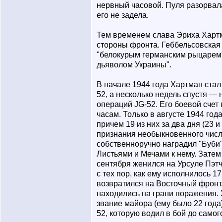
нервный часовой. Пуля разорвал
его не задела.
Тем временем слава Эриха Хартм
стороны фронта. Геббельсовская
"белокурым германским рыцарем"
дьяволом Украины".
В начале 1944 года Хартман стал
52, а несколько недель спустя —
операций JG-52. Его боевой счет 
часам. Только в августе 1944 год
причем 19 из них за два дня (23 и 
признания необыкновенного числа
собственноручно наградил "Буби
Листьями и Мечами к нему. Затем
сентября женился на Урсуле Пэтч
с тех пор, как ему исполнилось 17
возвратился на Восточный фронт
находились на грани поражения.
звание майора (ему было 22 года
52, которую водил в бой до самог