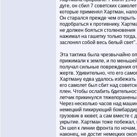
дуге, он сбил 7 советских самол
которые применял Хартман, напо
Он старался прежде чем открыть 
подобраться к противнику. Хартма
не должен бояться столкновения 
нажимал на гашетку только тогда, 
заслонял собой весь белый свет".
Эта тактика была чрезвычайно оп
прижимали к земле, и по меньшей
получал сильные повреждения от
жертв. Удивительно, что его само
Хартману едва удалось избежать г
его самолет был сбит над советск
плен. Чтобы ослабить бдительнос
летчик прикинулся тяжелораненым
Через несколько часов над маши
немецкий пикирующий бомбардир
грузовик в кювет, а сам вместе с
укрытие. Хартман тоже побежал, 
Он шел к линии фронта по ночам, 
наконец, не достиг немецких окоп