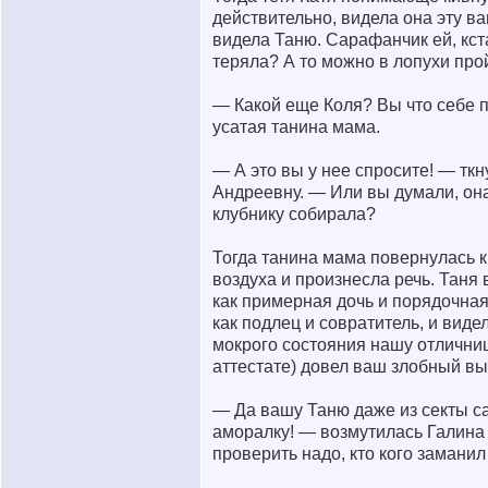
действительно, видела она эту в
видела Таню. Сарафанчик ей, кст
теряла? А то можно в лопухи прой
— Какой еще Коля? Вы что себе 
усатая танина мама.
— А это вы у нее спросите! — ткн
Андреевну. — Или вы думали, она
клубнику собирала?
Тогда танина мама повернулась к
воздуха и произнесла речь. Таня
как примерная дочь и порядочна
как подлец и совратитель, и видел
мокрого состояния нашу отличниц
аттестате) довел ваш злобный вы
— Да вашу Таню даже из секты с
аморалку! — возмутилась Галина
проверить надо, кто кого замани