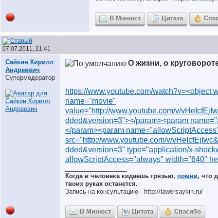
В Минюст
Цитата
Спа
07.07.2011, 21:41
Сайкин Кирилл
О жизни, о круговорот
Андреевич
Супермодератор
https://www.youtube.com/watch?v=<object 
name="movie"
value="http://www.youtube.com/v/vHeIcfE
dded&version=3"></param><param name="al
</param><param name="allowScriptAccess
src="http://www.youtube.com/v/vHeIcfEjIw
dded&version=3" type="application/x-shockw
allowScriptAccess="always" width="640" h
__________________
Когда в человека кидаешь грязью,
помни
, что 
твоих руках останется.
Запись на консультацию - http://lawersaykin.ru/
В Минюст
Цитата
Спасибо