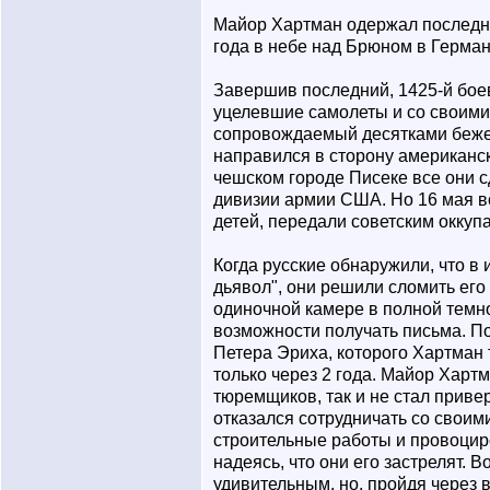
Майор Хартман одержал последню
года в небе над Брюном в Герман
Завершив последний, 1425-й боев
уцелевшие самолеты и со своим
сопровождаемый десятками бежен
направился в сторону американск
чешском городе Писеке все они с
дивизии армии США. Но 16 мая в
детей, передали советским окку
Когда русские обнаружили, что в 
дьявол", они решили сломить его
одиночной камере в полной темно
возможности получать письма. По
Петера Эриха, которого Хартман т
только через 2 года. Майор Хартм
тюремщиков, так и не стал прив
отказался сотрудничать со своим
строительные работы и провоцир
надеясь, что они его застрелят. 
удивительным, но, пройдя через 