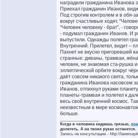
наградили гражданина Иванова э
Приехал гражданин Иванов, видит
Под строгим контролем и в обя-з
вокруг счастливые ходят. “Человек 
“Человек человеку - брат”, - гов
- подумал гражданин Иванов. И р
выпустили. Однажды полетел гра
Внутренний. Прилетел, видит – п
Пахнет не вкусно пригоревшей ка
странные: диваны, трамваи, жёна
человек, не знакомая ста-рушка 
эллиптической орбите вокруг чёр
даёт совсем никакого света, тольк
гражданина Иванова насовсем за
Иванов, отпихнул руками планету
планеты-трамвая и полетел к дал
весь свой внутренний космос. Т
неизвестным в мире космонавтом.
больше.
__________________
Когда в человека кидаешь грязью,
по
долететь. А на твоих руках останется.
Запись на консультацию - http://lawersayki