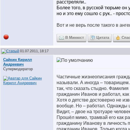
расстреляли..
Более того, в русской тюрьме он 
но и это ему сошло с рук..
- прост
Вот и не верь после такого в анге
В Минюст
Цитата
Спа
01.07.2011, 18:17
Сайкин Кирилл
Андреевич
Супермодератор
Частичные жизнеописания гражда
называли. А иногда – товарищем
так, что сказать стыдно. Фамили
гражданин Иванов и работал, как
Хотя о детстве достоверно не изв
вообще. Но – работал. Однажды 
Видит, – двое на тротуаре человек
Прошёл мимо, трамвай его как ра
гражданину Иванову в личность п
гражданин Иванов. Только когда 