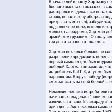
Вначале лейтенанту Хартману не 
боевого вылета он оказался в са
растерялся и сделал все не так, к
строю, попал в зону обстрела вед
прикрывать его тыл), заблудился,
подсолнечное поле, выведя из ст
милях от аэродрома, Хартман доб
армейском грузовике. Он получи
три дня отстранен от полетов.
Хартман поклялся больше не сов
разрешение продолжить полеты, о
первый самолет (это был штурмо
победой Хартман не заметил, что
истребитель ЛаГГ-3, и тут же был
парашютом. Вторую победу (истр
смог записать на свой боевой сче
Немецкие летчики-истребители го
начинает, овладевает "новичкова
излечился от своей "лихорадки" то
один день сбил несколько самоле
Хартмана прорвало. 7 июля 1943 