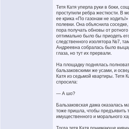
Тетя Катя уперла руки в боки, сощ
проступили ребра жесткости. В 
ее крика «По газонам не ходить!
полевки. Она объяснила соседке,
пора получать обновы от ротного 
оптимально было бы приодеть ег
следственного изолятора №7, там
Андреевна собралась было выцар
глаза, но тут их прервали.
На площадку поднялась полновата
бальзаковскими же усами, и освед
Катя из седьмой квартиры. Тетя 
спросила:
— А шо?
Бальзаковская дама оказалась м
тоже пришла, чтобы предъявить т
имущественного и морального ха
Тогда тетя Катя понимающе кивнул