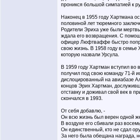
проникся большой симпатией к ру
Наконец в 1955 году Хартмана ос
половиной лет тюремного заключ
Родители Эриха уже были мертвы
ждала его возвращения. С помо
офицер Люфтваффе быстро попра
свою жизнь. В 1958 году в семье
которую назвали Урсула.
В 1959 году Хартман вступил во
получил под свою команду 71-й и
дислоцированный на авиабазе Ал
концов Эрих Хартман, дослуживш
отставку и доживал свой век в п
скончался в 1993.
От себя добавлю, -
Он всю жизнь был верен одной ж
В воздухе его сбивали раз восемь
Он единственный, кто не сдал ору
За него была обещана награда, н