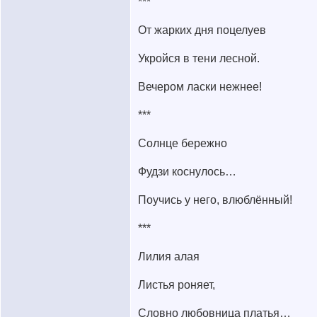
***
От жарких дня поцелуев
Укройся в тени лесной.
Вечером ласки нежнее!
***
Солнце бережно
Фудзи коснулось…
Поучись у него, влюблённый!
***
Лилия алая
Листья роняет,
Словно любовница платья…