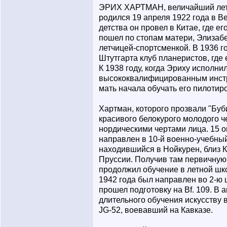
ЭРИХ ХАРТМАН, величайший летч
родился 19 апреля 1922 года в В
детства он провел в Китае, где е
пошел по стопам матери, Элизаб
летчицей-спортсменкой. В 1936 г
Штутгарта клуб планеристов, где 
К 1938 году, когда Эриху исполнил
высококвалифицированным инстр
мать начала обучать его пилотир
Хартман, которого прозвали "Буби
красивого белокурого молодого 
нордическими чертами лица. 15 о
направлен в 10-й военно-учебн
находившийся в Нойкурен, близ К
Пруссии. Получив там первичную
продолжил обучение в летной шко
1942 года был направлен во 2-ю 
прошел подготовку на Bf. 109. В а
длительного обучения искусству 
JG-52, воевавший на Кавказе.