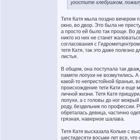
угостите хлебушком, пожалу
Тетя Катя мыла поздно вечером п
окно, во двор. Это была не прест
а просто ей было так проще. Во д
никто из них не станет жаловать
согласования с Гидрометцентром.
тетя Катя, так это даже полезно 
листья.
В общем, она поступала так дважд
памяти лопухи не возмутились. А
какой-то непристойной бранью, 
происхождение тети Кати и еще 
личной жизни. Тетя Катя прищурил
лопухи, а с головы до ног мокрый
роду, бездельник по профессии. 
обреталась девица, частично оде
грязная, наверное шалава.
Тетя Катя высказала Кольке с вы
шестидесяти восьми лет все, что