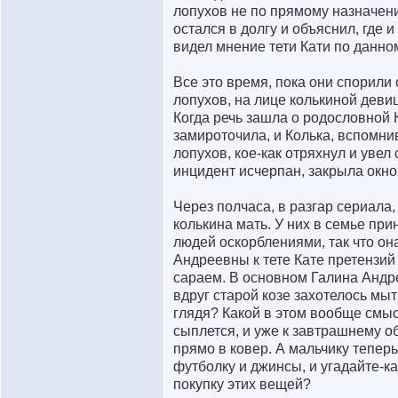
лопухов не по прямому назначени
остался в долгу и объяснил, где и
видел мнение тети Кати по данно
Все это время, пока они спорил
лопухов, на лице колькиной деви
Когда речь зашла о родословной 
замироточила, и Колька, вспомнив
лопухов, кое-как отряхнул и увел 
инцидент исчерпан, закрыла окно
Через полчаса, в разгар сериала
колькина мать. У них в семье пр
людей оскорблениями, так что она
Андреевны к тете Кате претензий
сараем. В основном Галина Андре
вдруг старой козе захотелось мыт
глядя? Какой в этом вообще смысл
сыплется, и уже к завтрашнему о
прямо в ковер. А мальчику тепер
футболку и джинсы, и угадайте-ка
покупку этих вещей?