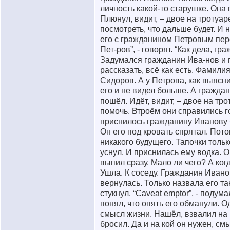
личность какой-то старушке. Она 
Плюнул, видит, – двое на тротуа
посмотреть, что дальше будет. И 
его с гражданином Петровым пер
Пет-ров”, - говорят. “Как дела, г
Задумался гражданин Ива-нов и 
рассказать, всё как есть. Фамилия
Сидоров. А у Петрова, как выясн
его и не видел больше. А гражда
пошёл. Идёт, видит, – двое на тр
помочь. Втроём они справились 
приснилось гражданину Иванову 
Он его под кровать спрятал. Пото
никакого будущего. Тапочки толь
уснул. И приснилась ему водка. Он
выпил сразу. Мало ли чего? А когд
Ушла. К соседу. Гражданин Ивано
вернулась. Только назвала его так
стукнул. “Caveat emptor”, - поду
понял, что опять его обманули.
смысл жизни. Нашёл, взвалил на п
бросил. Да и на кой он нужен, см