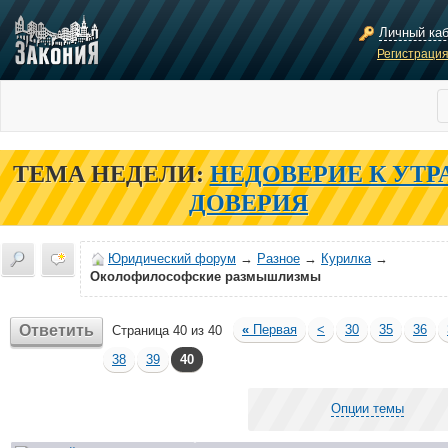
Личный ка
Регистраци
ТЕМА НЕДЕЛИ:
НЕДОВЕРИЕ К УТР
ДОВЕРИЯ
Юридический форум
→
Разное
→
Курилка
→
Околофилософские размышлизмы
Ответить
«
Первая
<
30
35
36
Страница 40 из 40
38
39
40
Опции темы