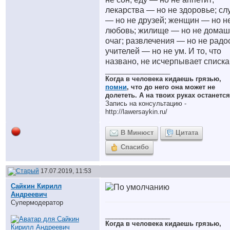
лекарства — но не здоровье; сл
— но не друзей; женщин — но н
любовь; жилище — но не дома
очаг; развлечения — но не радос
учителей — но не ум. И то, что
названо, не исчерпывает списка
__________________
Когда в человека кидаешь грязью,
помни
, что до него она может не
долететь. А на твоих руках останется
Запись на консультацию -
http://lawersaykin.ru/
В Минюст
Цитата
Спасибо
17.07.2019, 11:53
Сайкин Кирилл
Андреевич
Супермодератор
__________________
Когда в человека кидаешь грязью,