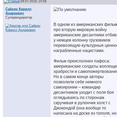
09.07.2019, 15:58
Сайкин Кирилл
Андреевич
Супермодератор
В одном из американских филь
про вторую мировую войну
американские десантники отби
у немцев колонну грузовиков
перевозящую культурные ценно
награбленные нацистами.
Фильм преисполнен пафоса:
американские солдаты воплощ
храбрости и самопожертвовани
Но в самом конце авторы
позволили себе немного
самоиронии – командир
десантников уходит с поля боя
оглядываясь по сторонам
скручивая в рулончик холст с
Джокондой (она вообще то
написана на доске из тополя, но