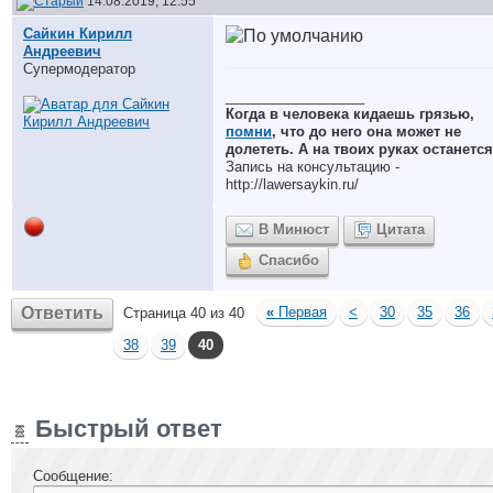
14.08.2019, 12:55
Сайкин Кирилл
Андреевич
Супермодератор
__________________
Когда в человека кидаешь грязью,
помни
, что до него она может не
долететь. А на твоих руках останется
Запись на консультацию -
http://lawersaykin.ru/
В Минюст
Цитата
Спасибо
Ответить
«
Первая
<
30
35
36
Страница 40 из 40
38
39
40
Быстрый ответ
Сообщение: