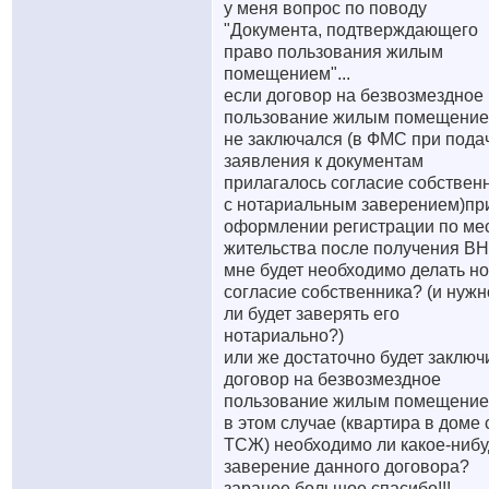
у меня вопрос по поводу
"Документа, подтверждающего
право пользования жилым
помещением"...
если договор на безвозмездное
пользование жилым помещени
не заключался (в ФМС при пода
заявления к документам
прилагалось согласие собствен
с нотариальным заверением)пр
оформлении регистрации по ме
жительства после получения В
мне будет необходимо делать н
согласие собственника? (и нужн
ли будет заверять его
нотариально?)
или же достаточно будет заключ
договор на безвозмездное
пользование жилым помещени
в этом случае (квартира в доме 
ТСЖ) необходимо ли какое-нибу
заверение данного договора?
заранее большое спасибо!!!