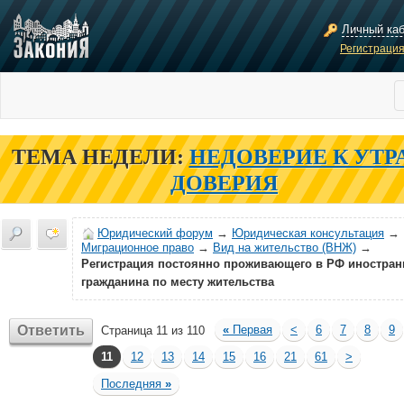
Личный ка
Регистраци
ТЕМА НЕДЕЛИ:
НЕДОВЕРИЕ К УТР
ДОВЕРИЯ
Юридический форум
→
Юридическая консультация
→
Миграционное право
→
Вид на жительство (ВНЖ)
→
Регистрация постоянно проживающего в РФ иностран
гражданина по месту жительства
Ответить
«
Первая
<
6
7
8
9
Страница 11 из 110
11
12
13
14
15
16
21
61
>
Последняя
»