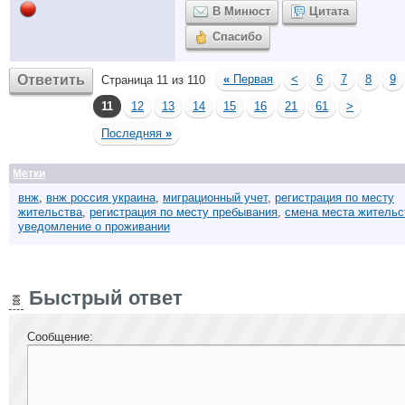
В Минюст
Цитата
Спасибо
Ответить
«
Первая
<
6
7
8
9
Страница 11 из 110
11
12
13
14
15
16
21
61
>
Последняя
»
Метки
внж
,
внж россия украина
,
миграционный учет
,
регистрация по месту
жительства
,
регистрация по месту пребывания
,
смена места жительс
уведомление о проживании
Быстрый ответ
Сообщение: