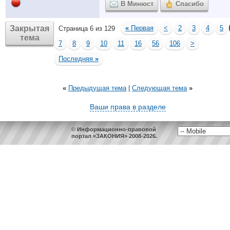
В Минюст
Спасибо
Закрытая
«
Первая
<
2
3
4
5
Страница 6 из 129
тема
7
8
9
10
11
16
56
106
>
Последняя
»
«
Предыдущая тема
|
Следующая тема
»
Ваши права в разделе
© Информационно-правовой
портал «ЗАКОНИЯ» 2008-2026.