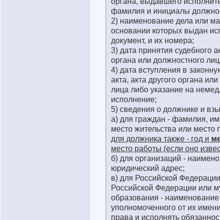
органа, выдавшего исполнит
фамилия и инициалы должнос
2) наименование дела или ма
основании которых выдан и
документ, и их номера;
3) дата принятия судебного ак
органа или должностного лиц
4) дата вступления в законну
акта, акта другого органа ил
лица либо указание на неме
исполнение;
5) сведения о должнике и взы
а) для граждан - фамилия, им
место жительства или место
для должника также - год и
м
место работы (если оно извес
б) для организаций - наимен
юридический адрес;
в) для Российской Федерации
Российской Федерации или м
образования - наименование 
уполномоченного от их имен
права и исполнять обязаннос