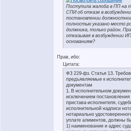
Поступила жалоба в ПП на 
СПИ об отказе в возбуждении
постановлении должностног
полностью указано место р
должника, только район. Пр
отказывая в возбуждении И
основаниям?
Прав, ибо:
Цитата:
ФЗ 229-фз. Статья 13. Требо
предъявляемые к исполните
документам
1. В исполнительном документ
исключением постановления 
пристава-исполнителя, судеб
исполнительной надписи нот
нотариально удостоверенног
уплате алиментов, должны бы
1) наименование и адрес суда