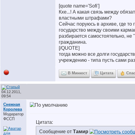
[quote name='Sofi']
Кхе...! А какая связь между обяза
властными штрафами?
Сейчас поруюсь в архиве, где то 
государство между своими карман
разбирается самостоятельно, не 
гражданина.
[/QUOTE]
тогда можно все долги государст
учреждению - типа пусть сами ра
В Минюст
Цитата
Спа
04.12.2011,
09:54
Снежная
Королева
Модератор
ФССП
Цитата:
Сообщение от
Тамир