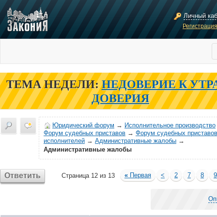
Личный ка
Регистраци
ТЕМА НЕДЕЛИ:
НЕДОВЕРИЕ К УТР
ДОВЕРИЯ
Юридический форум
→
Исполнительное производство
Форум судебных приставов
→
Форум судебных приставов
исполнителей
→
Административные жалобы
→
Административные жалобы
Ответить
«
Первая
<
2
7
8
9
Страница 12 из 13
Оп