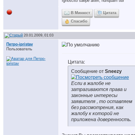
Ignoscito saepe alteri, nunquam tibi
В Минюст
Цитата
Спасибо
20.01.2009, 01:03
Петро-ipristav
Пользователь
Цитата:
Сообщение от
Sneezy
Если в жалобе не
затрагиваются права и
законные интересы
заявителя , то оставляем
без рассмотрения, как
жалобу к которой не
приложена доверенность.