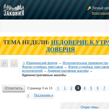
Личный ка
Регистраци
ТЕМА НЕДЕЛИ:
НЕДОВЕРИЕ К УТР
ДОВЕРИЯ
Юридический форум
→
Исполнительное производство
Форум судебных приставов
→
Форум судебных приставов
исполнителей
→
Административные жалобы
→
Административные жалобы
Ответить
<
1
2
3
4
5
6
7
Страница 3 из 13
>
Последняя
»
Опции темы