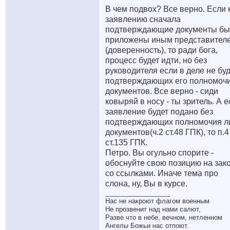
В чем подвох? Все верно. Если 
заявлению сначала
подтверждающие документы бы
приложены иным представител
(доверенность), то ради бога,
процесс будет идти, но без
руководителя если в деле не бу
подтверждающих его полномоч
документов. Все верно - сиди
ковыряй в носу - ты зритель. А 
заявление будет подано без
подтверждающих полномочия л
документов(ч.2 ст.48 ГПК), то п.4
ст.135 ГПК.
Петро. Вы огульно спорите -
обоснуйте свою позицию на зако
со ссылками. Иначе тема про
слона, ну, Вы в курсе.
__________________
Нас не накроют флагом военным
Не прозвенит над нами салют,
Разве что в небе, вечном, нетленном
Ангелы Божьи нас отпоют.