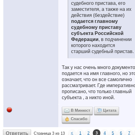
судебного пристава, его
заместителя, а также на их
действия (бездействие)
подается главному
судебному приставу
субъекта Российской
Федерации
, в подчинении
которого находится
старший судебный пристав.
Так у нас очень много документ
подается на имя главного, но эт
означает, что он все самолично
рассматривает. Где императивн
прописано, что только главный
субъекта , а никто иной.
В Минюст
Цитата
Спасибо
Ответить
<
1
2
3
4
5
6
7
Страница 3 из 13