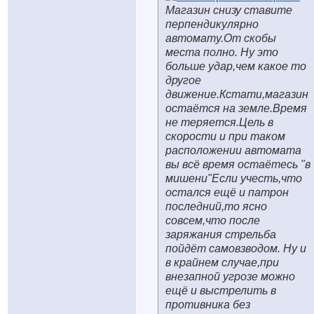
Магазин снизу ставите
перпендикулярно
автомату.От скобы
места полно. Ну это
больше удар,чем какое то
другое
движение.Кстати,магазин
остаётся на земле.Время
не теряется.Цель в
скорости и при таком
расположении автомата
вы всё время остаётесь "в
мишени"Если учесть,что
остался ещё и патрон
последний,то ясно
совсем,что после
заряжания стрельба
пойдёт самовзводом. Ну и
в крайнем случае,при
внезапной угрозе можно
ещё и выстрелить в
противника без