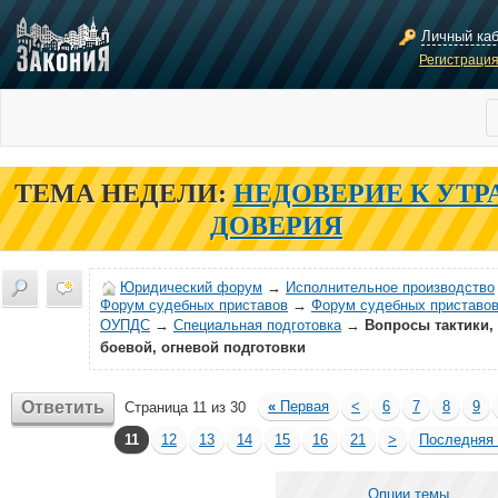
Личный ка
Регистраци
ТЕМА НЕДЕЛИ:
НЕДОВЕРИЕ К УТР
ДОВЕРИЯ
Юридический форум
→
Исполнительное производство
Форум судебных приставов
→
Форум судебных приставов
ОУПДС
→
Специальная подготовка
→
Вопросы тактики,
боевой, огневой подготовки
Ответить
«
Первая
<
6
7
8
9
Страница 11 из 30
11
12
13
14
15
16
21
>
Последняя
Опции темы