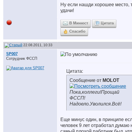
Ну если нашди хорошее место, 
удачи!
В Минюст
Цитата
Спасибо
22.08.2011, 10:33
SP007
Сотрудник ФССП
Цитата:
Сообщение от
MOLOT
Пока,коллеги!Прощай
ФССП!
Надоело.Уволился.Всё!
Еще минус один, в принципе ес
человек 9 лет отработал думаю 
самый плохой работник был, что