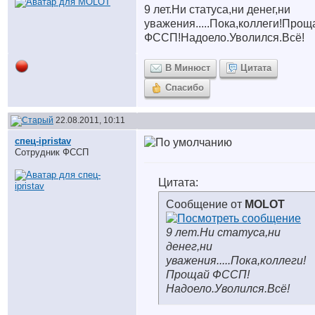
9 лет.Ни статуса,ни денег,ни
уважения.....Пока,коллеги!Прощ
ФССП!Надоело.Уволился.Всё!
В Минюст
Цитата
Спасибо
22.08.2011, 10:11
спец-ipristav
Сотрудник ФССП
Цитата:
Сообщение от
MOLOT
9 лет.Ни статуса,ни
денег,ни
уважения.....Пока,коллеги!
Прощай ФССП!
Надоело.Уволился.Всё!