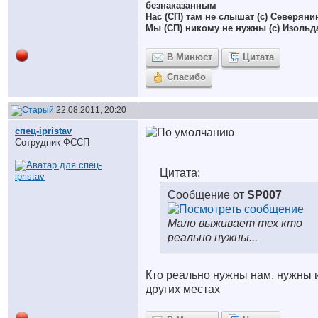
безнаказанным
Нас (СП) там не слышат (с) Северяни
Мы (СП) никому не нужны (с) Изольд
В Минюст
Цитата
Спасибо
22.08.2011, 20:20
спец-ipristav
Сотрудник ФССП
Цитата:
Сообщение от
SP007
Мало выживает тех кто
реально нужны...
Кто реально нужны нам, нужны 
других местах