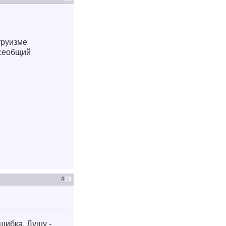
ьтруизме
всеобщий
#
79
ошибка, Душу -