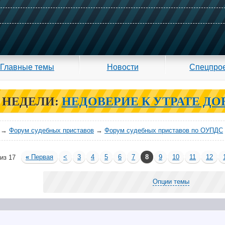
Главные темы
Новости
Спецпро
 НЕДЕЛИ:
НЕДОВЕРИЕ К УТРАТЕ ДО
→
Форум судебных приставов
→
Форум судебных приставов по ОУПДС
«
Первая
<
3
4
5
6
7
8
9
10
11
12
из 17
Опции темы