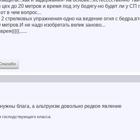
ех до 20 метров и время под эту бодягу-но будет ли у СП
т в чем вопрос...
го 2 стрелковых упражнения-одно на ведение огня с бедра,вт
0 метров.И не надо изобретать велик заново...
ея(((((......
Спасибо
у нужны блага, а альтруизм довольно редкое явление
ля господствующего класса.