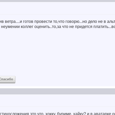
тив ветра....и готов провести то,что говорю...но дело не в ал
а неумении коллег оценить..то,за что не придется платить...
Спасибо
стихосложения это что, хокку, буриме, хайку? и в аватарке 