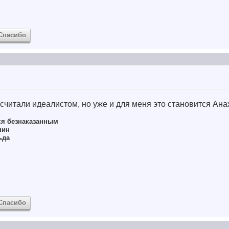
Спасибо
 считали идеалистом, но уже и для меня это становится Ан
ся безнаказанным
нин
ьда
Спасибо