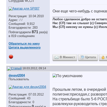
Сотрудник ФССП
Они еще чего-нибудь с оценка
__________________
Регистрация: 10.04.2010
Любое сделанное добро не остает
Адрес: / /
Нас (СП) там не слышат (с) Северя
Сообщений: 9,912
Мы (СП) никому не нужны (с) Изол
Благодарности: 283
871
Поблагодарили
раз(а)
в 819 сообщениях
Обратиться по нику
Цитата выделенного
В Минюст
Цитата
18.03.2012, 09:14
devayt2004
Пользователь
Прошлым летом, в очередной 
полигоне:приседая,с разворото
Регистрация: 07.03.2012
Сообщений: 43
На стрельбище было 5-6 РОСП.
Благодарности: 0
развлекухи-руководитель стрель
0
Поблагодарили
раз(а) в