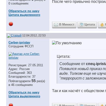
После чего привычно построи
0 сообщениях
Обратиться по нику
Цитата выделенного
В Минюст
Цитата
12.04.2012, 22:53
Cerber-ipristav
Сотрудник ФССП
Цитата:
Сообщение от
спец-iprist
Регистрация: 27.05.2011
Появился новый приказ п
Адрес: Россия
Сообщений: 363
виде. Толком еще не изуч
Благодарности: 37
"террорист с заложнико
55
Поблагодарили
раз(а)
в 46 сообщениях
Так и как насчёт с обществом
Обратиться по нику
Цитата выделенного
В Минюст
Цитата