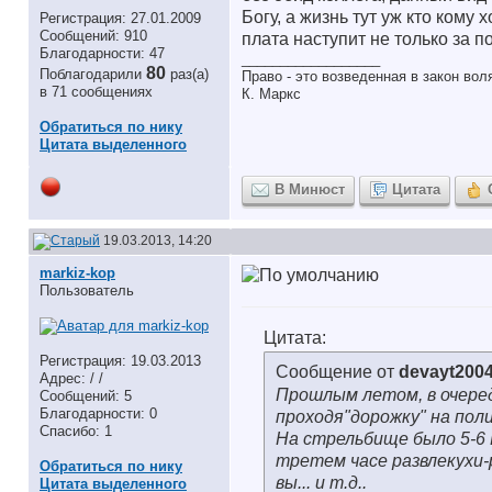
Богу, а жизнь тут уж кто кому х
Регистрация: 27.01.2009
Сообщений: 910
плата наступит не только за 
Благодарности: 47
__________________
80
Поблагодарили
раз(а)
Право - это возведенная в закон во
в 71 сообщениях
К. Маркс
Обратиться по нику
Цитата выделенного
В Минюст
Цитата
19.03.2013, 14:20
markiz-kop
Пользователь
Цитата:
Регистрация: 19.03.2013
Сообщение от
devayt200
Адрес: / /
Прошлым летом, в очере
Сообщений: 5
Благодарности: 0
проходя"дорожку" на поли
Спасибо: 1
На стрельбище было 5-6 
третем часе развлекухи-р
Обратиться по нику
вы... и т.д..
Цитата выделенного