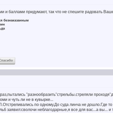
ми и баллами придумают, так что не спешите радовать Ваше
ся безнаказанным
нин
ьда
Спасибо
раз,пытались "разнообразить"стрельбы.стреляли проходя"д
ми и чуть ли не в кувырке...
Отстреливались по одному.До суда линча не дошло.Где то 
б заявил:сволочи неблагодарные,я все для вас...а вы... и т.