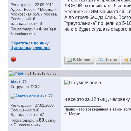
Регистрация: 22.09.2012
ЛЮБОЙ актовый зал...бывший ц
Адрес: Россия / Москва и
желание ЭТИМ заниматься....во
Московская обл. / Москва
А по стрельбе...да блин...Все
Сообщений: 6
"треугольника" по цели до 5-1
Благодарности: 8
4
но кто будет слушать старого евр
Поблагодарили
раз(а) в
3 сообщениях
Обратиться по нику
Цитата выделенного
В Минюст
Цитата
01.10.2012, 08:33
Aleks_72
Сотрудник ФССП
и все это за 12 тыщ , человек
__________________
Регистрация: 27.01.2009
Право - это возведенная в закон во
Сообщений: 910
К. Маркс
Благодарности: 47
80
Поблагодарили
раз(а)
в 71 сообщениях