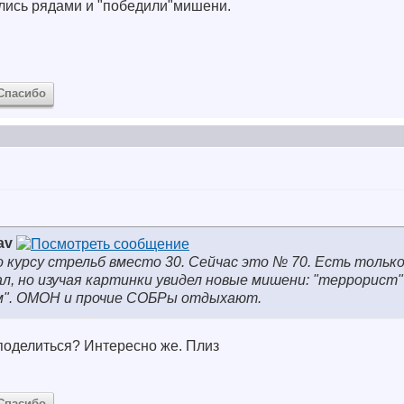
лись рядами и "победили"мишени.
Спасибо
av
о курсу стрельб вместо 30. Сейчас это № 70. Есть тольк
ал, но изучая картинки увидел новые мишени: "террорист"
м". ОМОН и прочие СОБРы отдыхают.
 поделиться? Интересно же. Плиз
Спасибо