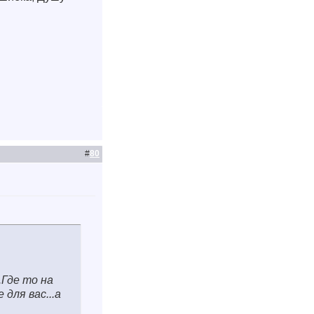
#
80
Где то на
для вас...а