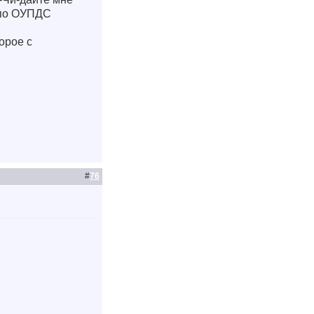
 по ОУПДС
орое с
#
76