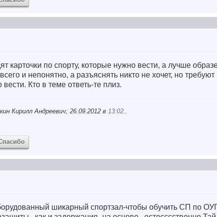
ят карточки по спорту, которые нужно вести, а лучше образ
 всего и непонятно, а разъяснять никто не хочет, но требуют
 вести. Кто в теме ответь-те плиз.
кин Кирилл Андреевич; 26.09.2012 в
13:02
..
Спасибо
 оборудованный шикарный спортзал-чтобы обучить СП по О
ты...как и задержания- на основе...естесссственно Тай