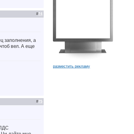
#
74
ец заполнения, а
 чтоб вел. А еще
разместить рекламу
#
75
УПДС
-Чи-дайте мне