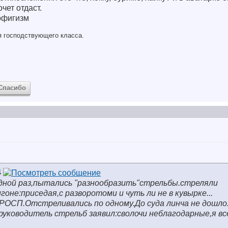
очет отдаст.
пофигизм
ля господствующего класса.
Спасибо
4
дной раз,пытались "разнообразить"стрельбы.стреляли
гоне:приседая,с разворотоми и чуть ли не в кувырке...
РОСП.Отстреливались по одному.До суда линча не дошло.
уководитель стрельб заявил:сволочи неблагодарные,я все 