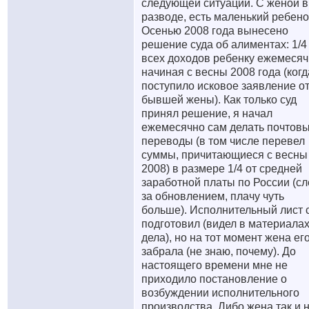
следующей ситуации. С женой в
разводе, есть маленький ребено
Осенью 2008 года вынесено
решение суда об алиментах: 1/4
всех доходов ребенку ежемеся
начиная с весны 2008 года (когд
поступило исковое заявление о
бывшей жены). Как только суд
принял решение, я начал
ежемесячно сам делать почтов
переводы (в том числе перевел
суммы, причитающиеся с весны
2008) в размере 1/4 от средней
заработной платы по России (с
за обновлением, плачу чуть
больше). Исполнительный лист 
подготовил (видел в материала
дела), но на тот момент жена ег
забрала (не знаю, почему). До
настоящего времени мне не
приходило постановление о
возбуждении исполнительного
производства. Либо жена так и 