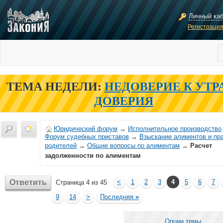
Личный ка
Регистраци
ТЕМА НЕДЕЛИ:
НЕДОВЕРИЕ К УТР
ДОВЕРИЯ
Юридический форум
→
Исполнительное производство
Форум судебных приставов
→
Взыскание алиментов и пр
родителей
→
Общие вопросы по алиментам
→
Расчет
задолженности по алиментам
Ответить
<
1
2
3
4
5
6
7
Страница 4 из 45
9
14
>
Последняя
»
Опции темы