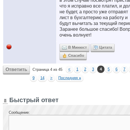
в этом случае посмотрят приста
что я исправно все платил, и до
не будет, а просто уже отправят
лист в бухгалтерию на работу и
будут вычитать за текущий пери
Заранее большое спасибо! Воп
очень волнует!
В Минюст
Цитата
Спасибо
Ответить
<
1
2
3
4
5
6
7
Страница 4 из 45
9
14
>
Последняя
»
Быстрый ответ
Сообщение: