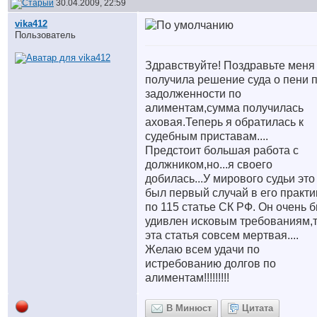
30.04.2009, 22:59
vika412
Пользователь
Здравствуйте! Поздравьте меня 
получила решение суда о пени 
задолженности по
алиментам,сумма получилась
аховая.Теперь я обратилась к
судебным приставам....
Предстоит большая работа с
должником,но...я своего
добилась...У мирового судьи это
был первый случай в его практи
по 115 статье СК РФ. Он очень 
удивлен исковым требованиям,т.
эта статья совсем мертвая....
Желаю всем удачи по
истребованию долгов по
алиментам!!!!!!!!!
В Минюст
Цитата