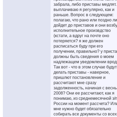
забрала, либо приставы медлят.
выплачиваю я регулярно, как и
раньше. Вопрос в следующем:
полагаю, что рано или поздно л
дойдет до приставов и они возб
исполнительное произвдство
(кстати, а вдруг на почте оно
потеряется? я же должен
расписаться буду при его
получении, правильно? у прист
должны быть сведения о моем
надлежащем уведомлении вроде.
Так вот - что в этом случае будут
делать приставы - наверное,
пришлют постановление и
рассчитают мне сразу
задолженность, начиная с весн
2008? Они ее рассчитают, как я
понимаю, из среднемесячной з/п
России на момент рассчета? Ил
мне нужно будет обязательно
собирать все документы со всех