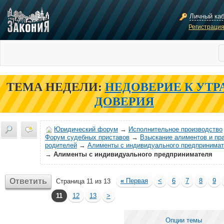
Личный ка
Регистраци
ТЕМА НЕДЕЛИ:
НЕДОВЕРИЕ К УТР
ДОВЕРИЯ
Юридический форум
→
Исполнительное производство
Форум судебных приставов
→
Взыскание алиментов и пр
родителей
→
Алименты с индивидуального предпринима
→
Алименты с индивидуального предпринимателя
Ответить
«
Первая
<
6
7
8
9
Страница 11 из 13
11
12
13
>
Опции темы