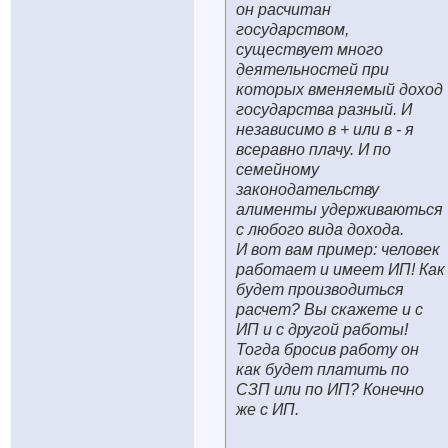
он расчитан
государством,
существует много
деятельностей при
которых вменяемый доход
государства разный. И
независимо в + или в - я
всеравно плачу. И по
семейному
законодательству
алименты удерживаються
с любого вида дохода.
И вот вам пример: человек
работает и имеет ИП! Как
будет производиться
расчет? Вы скажете и с
ИП и с другой работы!
Тогда бросив работу он
как будет платить по
СЗП или по ИП? Конечно
же с ИП.