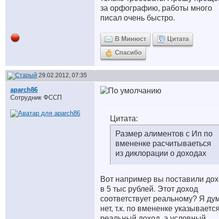
за орфографию, работы много
писал очень быстро.
В Минюст
Цитата
Спасибо
29.02.2012, 07:35
aparch86
Сотрудник ФССП
Цитата:
Размер алиментов с Ип по
вмененке расчитываеться
из диклорации о доходах
Вот например вы поставили до
в 5 тыс рублей. Этот доход
соответствует реальному? Я ду
нет, т.к. по вмененке указываетс
реальный доход, а условный.