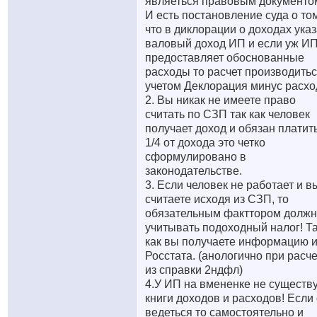
являеться правовым документо
И есть постановление суда о то
что в диклорации о доходах ука
валовый доход ИП и если уж И
предоставляет обоснованные
расходы то расчет производитьс
учетом Деклорация минус расхо
2. Вы никак не имеете право
считать по СЗП так как человек
получает доход и обязан платит
1/4 от дохода это четко
сформулировано в
законодательстве.
3. Если человек не работает и в
считаете исходя из СЗП, то
обязательным факттором долж
учитывать подоходный налог! Т
как вы получаете информацию и
Росстата. (анологично при расч
из справки 2ндфл)
4.У ИП на вмененке не существ
книги доходов и расходов! Если
ведеться то самостоятельно и