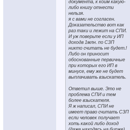
документа, к коим какую-
либо книгу отнести
нельзя.
я с вами не согласен.
Доказательство вот как
раз таки и лежит на СПИ.
И уж поверьте если у ИП
доходв 1млн. по СЗП
никто считать не будет.!
Либо он приносит
обоснованные первичные
при которых его ИП в
минусе, ему же не будет
выплачивать взыскатель.
Ответил выше. Это не
проблема СПИ и тем
более взыскателя.
Я ж написал, СПИ не
имеет право считать СЗП
если человек получает
хоть какой либо доход
(даже находясь на бирже)