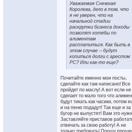
Уважаемая Снежная
Королева, дело в том, что
я не уверен, что на
начальной стадии
раскрутки бизнеса доходы
позволят хотябы по
алиментам
расплатиться. Как быть в
этом случае -- будут
копиться долги с арестом
РС? Или как-то еще?
Почитайте именно мои посты,
сделайте как там написано! Все
пройдет по маслу! А вот если не
сделает то мало того что алиме
будут тикать как часики, потом 
и на пеню подадут! Так еще и за
бугор не выпустят! Вам это нужн
Заставляйте приставов работат
отвечать за свою работу! А не
только требовать! Прошу проще