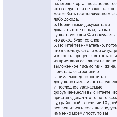
налоговый орган не заверяет ее
что следует она не законна и не
может быть подтверждением ка
либо дохода.
5. Первичными документами
доказать тоже нельзя, так как
существует свои % и получаетьс
что доход будет со слов.
6. Почитайтевнимательно, пото
что я столкнулся с такой ситуац
и выиграл процес, и вот кстате 
из приставов ссылался на ваше
выложенное письмо Мин. фина.
Пристава отстронили от
занимаемой должности так
допущено очень много нарушени
И последнее уважаемые
форумчане,если вы считаете чт
пристав сделал что то не то, сра
суд районный, в течении 10 дне
все решиться и если вы следует
имменно моему посту то вы