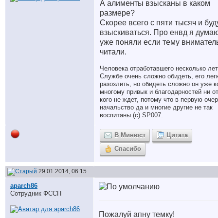
А алименты взысканы в каком
размере?
Скорее всего с пяти тысяч и буд
взыскиваться. Про енвд я дума
уже поняли если тему внимател
читали.
__________________
Человека отработавшего несколько лет
Службе очень сложно обидеть, его лег
разозлить, но обидеть сложно он уже к
многому привык и благодарностей ни о
кого не ждет, потому что в первую оче
начальство да и многие другие не так
воспитаны (с) SP007.
В Минюст
Цитата
Спасибо
29.01.2014, 06:15
aparch86
Сотрудник ФССП
Пожалуй апну темку!