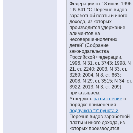
Федерации от 18 июля 1996
г. N 841 "О Перечне видов
заработной платы и иного
дохода, из которых
производится удержание
алиментов на
несовершеннолетних
детей" (Собрание
законодательства
Российской Федерации,
1996, N 31, ст. 3743; 1998, N
21, ст. 2240; 2003, N 33, ст.
3269; 2004, N 8, ст. 663;
2008, N 29, ст. 3515; N 34, ст.
3922; 2013, N 3, ст. 209)
приказываем:
Утвердить
разъяснение
о
порядке применения
подпункта "з" пункта 2
Перечня видов заработной
платы и иного дохода, из
которых производится