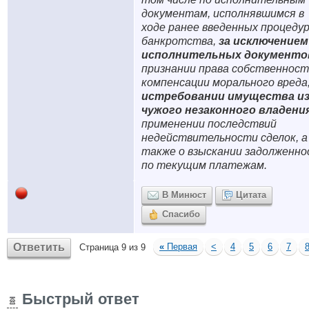
документам, исполнявшимся в
ходе ранее введенных процеду
банкротства,
за исключением
исполнительных документо
признании права собственност
компенсации морального вреда
истребовании имущества и
чужого незаконного владени
применении последствий
недействительности сделок, а
также о взыскании задолженн
по текущим платежам.
В Минюст
Цитата
Спасибо
Ответить
«
Первая
<
4
5
6
7
Страница 9 из 9
Быстрый ответ