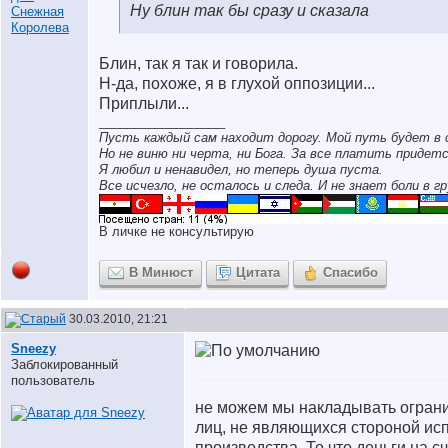
Ну блин так бы сразу и сказала
Блин, так я так и говорила.
Н-да, похоже, я в глухой оппозиции...
Приплыли...
__________________
Пусть каждый сам находит дорогу. Мой путь будет в 
Но не виню ни черта, ни Бога. За все платить придетс
Я любил и ненавидел, но теперь душа пуста.
Все исчезло, не осталось и следа. И не знает боли в гр
В личке не консультирую
В Минюст
Цитата
Спасибо
30.03.2010, 21:21
Sneezy
Заблокированный
пользователь
не можем мы накладывать огран
лиц, не являющихся стороной ис
производства. То что деньги на сч