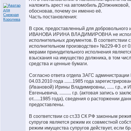
наложить арест на автомобиль ДОлжниковой,
обосновав, почему он именно её.
Часть постановления:
В срок, предоставленный для добровольного 
ИВАНОВА ИРИНА ВЛАДИМИРОВНА не исполн
исполнительных документов. В соответствии со
исполнительном производстве» №229-ФЗ от 02
мерами принудительного исполнения являетс
взыскания на имущество должника, в том чис
средства и ценные бумаги.
Согласно ответа отдела ЗАГС администрации МО го
04.03.2010 года .......1985 года зарегистрирован
(Ивановой) Ирины Владимировны, ...... г.р., и
Евгеньевича, .......... г.р. (актовая запись о з
от......1985 года), сведения о расторжении дан
предоставлены.
В соответствии со ст.33 СК РФ законным реж
супругов является режим их совместной собс
режим имущества супругов действует, если б