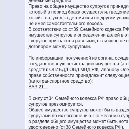
денежные средства.
Право на общее имущество супругов принадле
который в период брака осуществлял ведени
хозяйства, уход за детьми или по другим ува
не имел самостоятельного дохода.
В соответствии со ст.39 Семейного кодекса Р
имущества супругов и определении долей в э
супругов признаются равными, если иное не 
договором между супругами.
По информации, полученной из органа, осущ
государственную регистрацию имущества (ав
средств): ОГИБДД ОВД МВД РФ, Иванову Олег
праве собственности принадлежит следующе
(автотранспортное средство):
ВАЗ 21....
В силу ст.34 Семейного кодекса РФ право об
супругов презюмируется.
Общее имущество супругов может быть разде
супругами по их соглашению. По желанию суп
о разделе общего имущества может быть нот
удостоверено (ст.38 Семейного кодекса РФ).