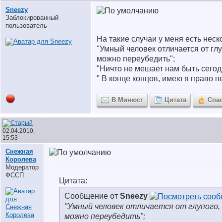
Sneezy
Заблокированный
пользователь
На такие случаи у меня есть неск
"Умный человек отличается от глу
можно переубедить";
"Ничто не мешает нам быть сегод
" В конце концов, имею я право п
В Минюст
Цитата
Спа
02.04.2010,
15:53
Снежная
Королева
Модератор
ФССП
Цитата:
Сообщение от
Sneezy
"Умный человек отличается от глупого,
можно переубедить";