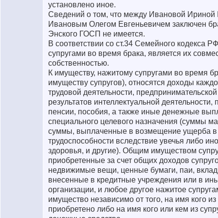
установлено иное.
Сведений о том, что между Ивановой Ириной
Ивановым Олегом Евгеньевичем заключен бра
Энского ГОСП не имеется.
В соответствии со ст.34 Семейного кодекса Р
супругами во время брака, является их совме
собственностью.
К имуществу, нажитому супругами во время б
имуществу супругов), относятся доходы каждог
трудовой деятельности, предпринимательской
результатов интеллектуальной деятельности,
пенсии, пособия, а также иные денежные вы
специального целевого назначения (суммы м
суммы, выплаченные в возмещение ущерба в 
трудоспособности вследствие увечья либо ин
здоровья, и другие). Общим имуществом супр
приобретенные за счет общих доходов супруг
недвижимые вещи, ценные бумаги, паи, вклады
внесенные в кредитные учреждения или в ин
организации, и любое другое нажитое супруга
имущество независимо от того, на имя кого из
приобретено либо на имя кого или кем из суп