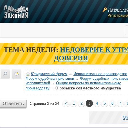
Личный ка
Регистраци
ТЕМА НЕДЕЛИ:
НЕДОВЕРИЕ К УТР
ДОВЕРИЯ
Юридический форум
→
Исполнительное производство
Форум судебных приставов
→
Форум судебных приставов
исполнителей
→
Общие вопросы по исполнительному
производству
→
О розыске совместного имущества
Ответить
<
1
2
3
4
5
6
7
Страница 3 из 34
Оп