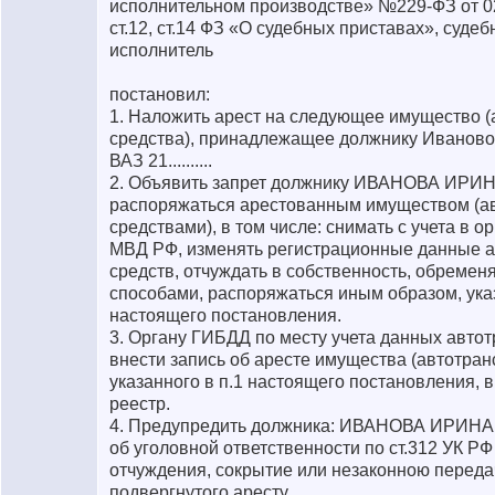
исполнительном производстве» №229-ФЗ от 02.
ст.12, ст.14 ФЗ «О судебных приставах», суде
исполнитель
постановил:
1. Наложить арест на следующее имущество 
средства), принадлежащее должнику Ивановой
ВАЗ 21..........
2. Объявить запрет должнику ИВАНОВА И
распоряжаться арестованным имуществом (а
средствами), в том числе: снимать с учета в
МВД РФ, изменять регистрационные данные 
средств, отчуждать в собственность, обремен
способами, распоряжаться иным образом, указ
настоящего постановления.
3. Органу ГИБДД по месту учета данных авто
внести запись об аресте имущества (автотран
указанного в п.1 настоящего постановления, 
реестр.
4. Предупредить должника: ИВАНОВА ИРИ
об уголовной ответственности по ст.312 УК РФ 
отчуждения, сокрытие или незаконною переда
подвергнутого аресту.