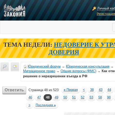
Личный ка
Регистраци
ТЕМА НЕДЕЛИ:
НЕДОВЕРИЕ К УТР
ДОВЕРИЯ
Юридический форум
→
Юридическая консультация
→
Миграционное право
→
Общие вопросы (ФМС)
→
Как отм
решение о неразрешении въезда в РФ
Ответить
«
Первая
<
38
43
44
Страница 48 из 523
46
47
48
49
50
51
52
53
58
98
>
Последняя
»