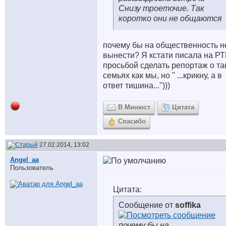
Снизу троеточие. Так
коротко они не общаются
почему бы на общественность н
вынести? Я кстати писала на РТ
просьбой сделать репортаж о та
семьях как мы, но " ...крикну, а в
ответ тишина...")))
В Минюст
Цитата
Спасибо
27.02.2014, 13:02
Angel_aa
Пользователь
Цитата:
Сообщение от
soffika
почему бы на