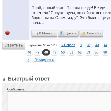
Пройденный этап
Писала везде! Везде
ответили "Сочувствуем, но сейчас все сил
брошены на Олимпиаду". Это было еще до
начала
В Минюст
Цитата
Спасибо
Ответить
«
Первая
<
38
43
44
Страница 48 из 523
46
47
48
49
50
51
52
53
58
98
>
Последняя
»
Быстрый ответ
Сообщение: