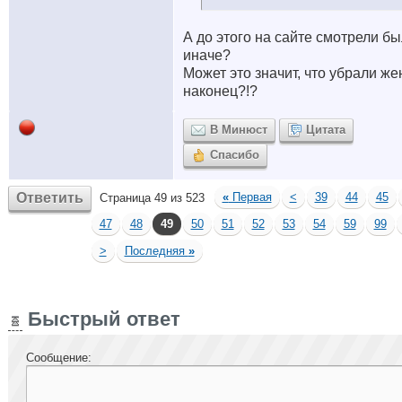
А до этого на сайте смотрели б
иначе?
Может это значит, что убрали жен
наконец?!?
В Минюст
Цитата
Спасибо
Ответить
«
Первая
<
39
44
45
Страница 49 из 523
47
48
49
50
51
52
53
54
59
99
>
Последняя
»
Быстрый ответ
Сообщение: