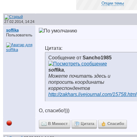
Опции темы
27.02.2014, 14:24
soffika
Пользователь
Цитата:
Сообщение от
Sancho1985
soffika
,
Можете почитать здесь и
попросить координаты
корреспондентов
http://zakhars.livejournal.com/15758.html
О, спасибо!)))
В Минюст
Цитата
Спасибо