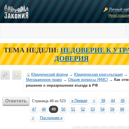
Личный ка
Регистраци
ТЕМА НЕДЕЛИ:
НЕДОВЕРИЕ К УТР
ДОВЕРИЯ
Юридический форум
→
Юридическая консультация
→
Миграционное право
→
Общие вопросы (ФМС)
→
Как отм
решение о неразрешении въезда в РФ
Ответить
«
Первая
<
39
44
45
Страница 49 из 523
47
48
49
50
51
52
53
54
59
99
>
Последняя
»