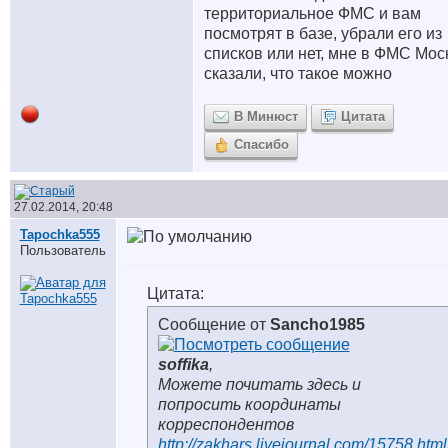
территориальное ФМС и вам
посмотрят в базе, убрали его из
списков или нет, мне в ФМС Мо
сказали, что такое можно
В Минюст
Цитата
Спасибо
27.02.2014, 20:48
Tapochka555
Пользователь
Цитата:
Сообщение от
Sancho1985
soffika
,
Можете почитать здесь и
попросить координаты
корреспондентов
http://zakhars.livejournal.com/15758.html