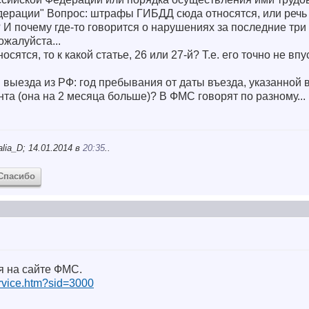
дерации" Вопрос: штрафы ГИБДД сюда относятся, или речь 
 почему где-то говорится о нарушениях за последние три го
ожалуйста...
тся, то к какой статье, 26 или 27-й? Т.е. его точно не вп
ля выезда из РФ: год пребывания от даты въезда, указанной
нта (она на 2 месяца больше)? В ФМС говорят по разному...
lia_D; 14.01.2014 в
20:35
..
Спасибо
бя на сайте ФМС.
service.htm?sid=3000