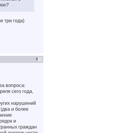
лее?
 три года)
#
67
ва вопроса:
реля сего года,
ругих нарушений
 (два и более
шение
рядок и
транных граждан
вой деятельности