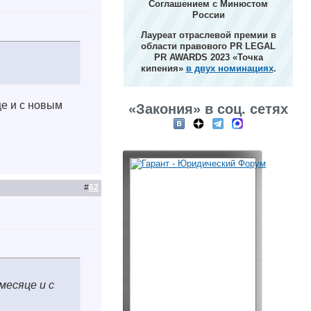
Соглашением с Минюстом
России
Лауреат отраслевой премии в
области правового PR LEGAL
PR AWARDS 2023 «Точка
кипения»
в двух номинациях
.
е и с новым
«Закония» в соц. сетях
#
62
месяце и с