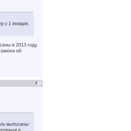
у с 1 января,
саны в 2013 году,
 закона об
#
66
ыли выписаны
упления в