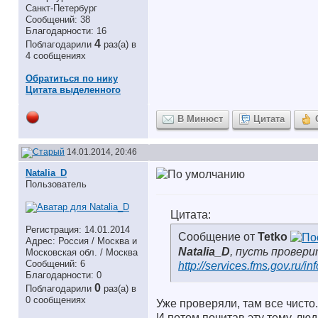
Санкт-Петербург
Сообщений: 38
Благодарности: 16
4
Поблагодарили
раз(а) в
4 сообщениях
Обратиться по нику
Цитата выделенного
В Минюст
Цитата
14.01.2014, 20:46
Natalia_D
Пользователь
Цитата:
Регистрация: 14.01.2014
Сообщение от
Tetko
Адрес: Россия / Москва и
Natalia_D
, пусть провер
Московская обл. / Москва
Сообщений: 6
http://services.fms.gov.ru/i
Благодарности: 0
0
Поблагодарили
раз(а) в
0 сообщениях
Уже проверяли, там все чист
И потом почитав эту тему, люд