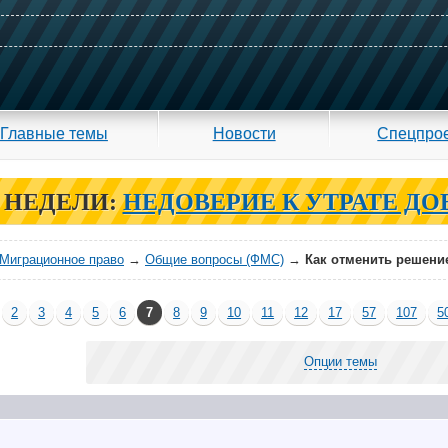
Главные темы
Новости
Спецпро
 НЕДЕЛИ:
НЕДОВЕРИЕ К УТРАТЕ ДО
Миграционное право
→
Общие вопросы (ФМС)
→
Как отменить решени
2
3
4
5
6
7
8
9
10
11
12
17
57
107
5
Опции темы