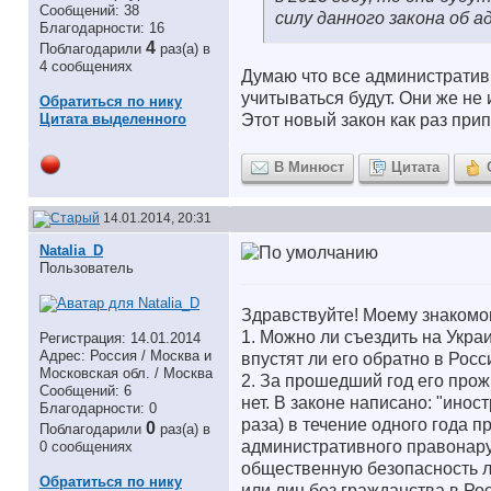
Сообщений: 38
силу данного закона об 
Благодарности: 16
4
Поблагодарили
раз(а) в
4 сообщениях
Думаю что все административ
учитываться будут. Они же не
Обратиться по нику
Цитата выделенного
Этот новый закон как раз п
В Минюст
Цитата
14.01.2014, 20:31
Natalia_D
Пользователь
Здравствуйте! Моему знакомом
1. Можно ли съездить на Украи
Регистрация: 14.01.2014
Адрес: Россия / Москва и
впустят ли его обратно в Рос
Московская обл. / Москва
2. За прошедший год его про
Сообщений: 6
нет. В законе написано: "ино
Благодарности: 0
раза) в течение одного года 
0
Поблагодарили
раз(а) в
административного правонару
0 сообщениях
общественную безопасность 
Обратиться по нику
или лиц без гражданства в Р