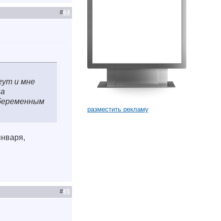
#
64
гут и мне
на
 беременным
разместить рекламу
января,
#
65