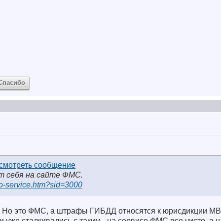
Спасибо
ит себя на сайте ФМС.
nfo-service.htm?sid=3000
о. Но это ФМС, а штрафы ГИБДД относятся к юрисдикции МВ
и уже сталкивались с таким - на сервисе ФМС все чисто, а 