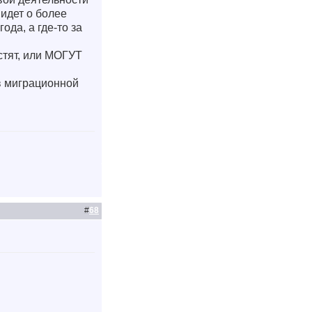
идет о более
да, а где-то за
устят, или МОГУТ
 в миграционной
#
68