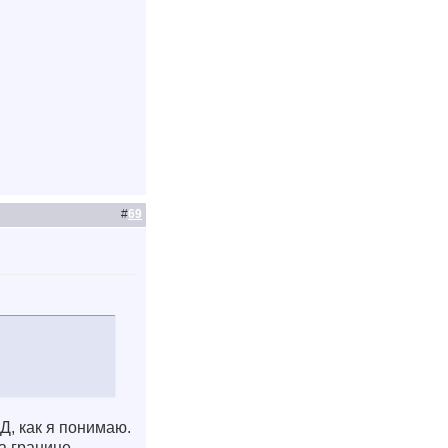
#
69
Д, как я понимаю.
на границе