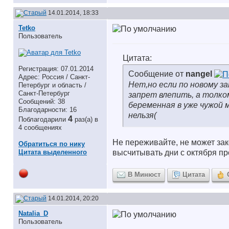
14.01.2014, 18:33
Tetko
Пользователь
Цитата:
Регистрация: 07.01.2014
Сообщение от
nangel
Адрес: Россия / Санкт-
Нет,но если по новому з
Петербург и область /
Санкт-Петербург
запрет влепить, а толком
Сообщений: 38
беременная в уже чужой 
Благодарности: 16
нельзя(
4
Поблагодарили
раз(а) в
4 сообщениях
Не переживайте, не может зак
Обратиться по нику
Цитата выделенного
высчитывать дни с октября пр
В Минюст
Цитата
14.01.2014, 20:20
Natalia_D
Пользователь