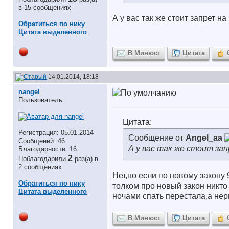
в 15 сообщениях
А у вас так же стоит запрет на
Обратиться по нику
Цитата выделенного
В Минюст
Цитата
14.01.2014, 18:18
nangel
Пользователь
Цитата:
Регистрация: 05.01.2014
Сообщение от
Angel_aa
Сообщений: 46
А у вас так же стоит зап
Благодарности: 16
2
Поблагодарили
раз(а) в
2 сообщениях
Нет,но если по новому закону 
Обратиться по нику
толком про новый закон никто 
Цитата выделенного
ночами спать перестала,а не
В Минюст
Цитата