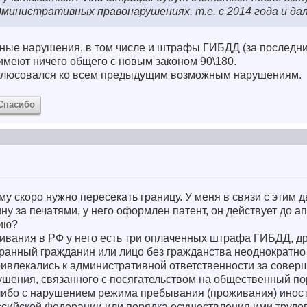
административных правонарушениях, т.е. с 2014 года и да
ные нарушения, в том числе и штрафы ГИБДД (за последние
 имеют ничего общего с новым законом 90\180.
риплюсовался ко всем предыдущим возможным нарушениям.
Спасибо
у скоро нужно пересекать границу. У меня в связи с этим д
ну за печатями, у него оформлен патент, он действует до ап
сию?
живания в РФ у него есть три оплаченных штрафа ГИБДД, д
странный гражданин или лицо без гражданства неоднократно
привлекались к административной ответственности за совер
шения, связанного с посягательством на общественный по
либо с нарушением режима пребывания (проживания) инос
оссийской Федерации или порядка осуществления ими трудо