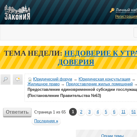
Личный ка
Регистраци
ТЕМА НЕДЕЛИ:
НЕДОВЕРИЕ К УТР
ДОВЕРИЯ
Юридический форум
→
Юридическая консультация
→
Жилищное право
→
Предоставление жилых помещений
Предоставление единовременной субсидии госслужа
(Постановление Правительства №63)
Ответить
1
2
3
4
5
6
11
51
Страница 1 из 65
Последняя
»
Опции темы