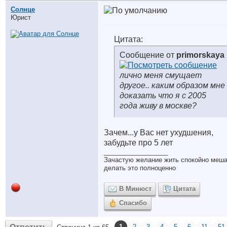
Солнце
Юрист
Цитата:
Сообщение от
primorskaya
лично меня смущает
другое.. каким образом мне
доказать что я с 2005
года живу в москве?
Зачем...у Вас нет ухудшения,
забудьте про 5 лет
__________________
Зачастую желание жить спокойно меш
делать это полноценно
В Минюст
Цитата
Спасибо
1
2
3
4
5
6
11
51