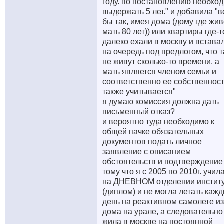
году. по постановлению необхо
выдержать 5 лет." и добавила "в
бы так, имея дома (дому где жив
мать 80 лет)) или квартиры где-т
далеко ехали в москву и встава
на очередь под предлогом, что 
не живут сколько-то времени. а
мать является членом семьи и
соответственно ее собственнос
также учитывается"
я думаю комиссия должна дать
письменный отказ?
и вероятно туда необходимо к
общей пачке обязательных
документов подать личное
заявление с описанием
обстоятельств и подтверждение
тому что я с 2005 по 2010г. учил
на ДНЕВНОМ отделении инстит
(диплом) и не могла летать каж
день на реактивном самолете из
дома на урале, а следовательно
жила в москве на постоянной