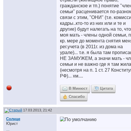
гражданское и тп.) понятие "чле
семьи" расценивается по-разном
связи с этим, "ОНИ" (т.е. комисс
кадры..кто-то из них или и те и
другие) будут налегать на то, что
моя мать - члены одной семьи, 
кр. мере до момента снятия мен
рег.учета (в 2011г. из дома на
урале)... т.е. я была там прописа
НЕ ЗАМУЖЕМ, а значи мать - ч
семьи и не важно где я там жил
(несмотря на п. 1 ст. 27 Констит
РФ)... хм....
В Минюст
Цитата
Спасибо
17.03.2013, 21:42
Солнце
Юрист