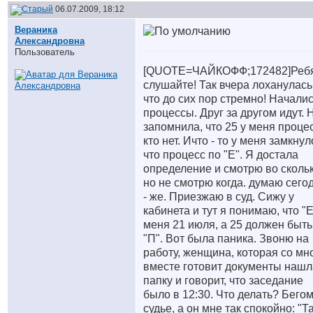
06.07.2009, 18:12
Вераника
Александровна
Пользователь
[QUOTE=ЧАЙКОФФ;172482]Реб
слушайте! Так вчера лоханулась
что до сих пор стремно! Начали
процессы. Друг за другом идут. 
запомнила, что 25 у меня процес
кто нет. Ичто - то у меня замкнул
что процесс по "Е". Я достала
определение и смотрю во скольк
но не смотрю когда. думаю сего
- же. Приезжаю в суд. Сижу у
кабинета и тут я понимаю, что "Е
меня 21 июля, а 25 должен быть
"П". Вот была паника. Звоню на
работу, женщина, которая со мн
вместе готовит документы нашл
папку и говорит, что заседание
было в 12:30. Что делать? Бегом
судье, а он мне так спокойно: "Т