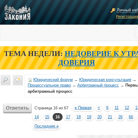
Личный ка
Регистраци
ТЕМА НЕДЕЛИ:
НЕДОВЕРИЕ К УТР
ДОВЕРИЯ
Юридический форум
→
Юридическая консультация
→
Процессуальное право
→
Арбитражный процесс
→
Перв
арбитражный процесс
Ответить
«
Первая
<
6
11
12
1
Страница 16 из 67
14
15
16
17
18
19
20
21
26
66
Последняя
»