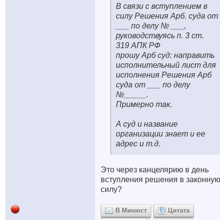
В связи с вступлением в
силу Решения Арб. суда от
___ по делу № ___,
руководствуясь п. 3 ст.
319 АПК РФ
прошу Арб суд: направить
исполнительный лист для
исполнения Решения Арб
суда от ___ по делу
№_____.
Примерно так.
А суд и название
организации знает и ее
адрес и т.д.
Это через канцелярию в день
вступления решения в законну
силу?
В Минюст
Цитата