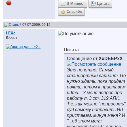
В Минюст
Цитата
Спасибо
07.07.2009, 09:15
LEXc
Юрист
Цитата:
Сообщение от
XxDEEPxX
Это понятно. Самый
стандартный вариант. Но
нужно ждать, пока придет
почта, потом к приставам
идти... У меня вопрос про
работу п. 3 ст. 319 АПК.
Т.е. как можно "попросить"
суд самому направить ИЛ
приставам, минуя меня? И
"...об этом меня
уведомят? Когда данное