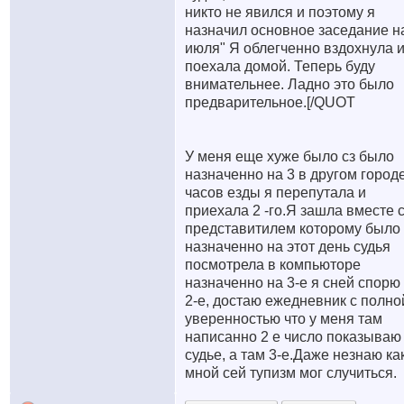
никто не явился и поэтому я
назначил основное заседание н
июля" Я облегченно вздохнула 
поехала домой. Теперь буду
внимательнее. Ладно это было
предварительное.[/QUOT
У меня еще хуже было сз было
назначенно на 3 в другом город
часов езды я перепутала и
приехала 2 -го.Я зашла вместе 
представитилем которому было
назначенно на этот день судья
посмотрела в компьюторе
назначенно на 3-е я сней спорю
2-е, достаю ежедневник с полно
уверенностью что у меня там
написанно 2 е число показываю
судье, а там 3-е.Даже незнаю ка
мной сей тупизм мог случиться.