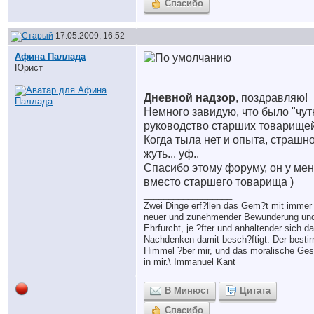
Спасибо
17.05.2009, 16:52
Афина Паллада
Юрист
Дневной надзор
, поздравляю!
Немного завидую, что было "чут
руководство старших товарищей
Когда тыла нет и опыта, страшно
жуть... уф..
Спасибо этому форуму, он у ме
вместо старшего товарища
)
__________________
Zwei Dinge erf?llen das Gem?t mit immer
neuer und zunehmender Bewunderung un
Ehrfurcht, je ?fter und anhaltender sich d
Nachdenken damit besch?ftigt: Der bestir
Himmel ?ber mir, und das moralische Ges
in mir.\ Immanuel Kant
В Минюст
Цитата
Спасибо