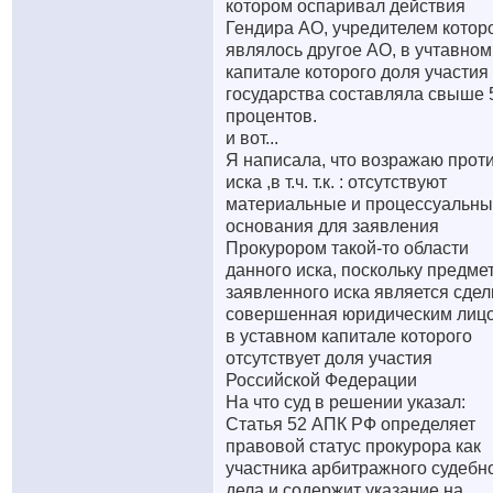
котором оспаривал действия
Гендира АО, учредителем котор
являлось другое АО, в учтавном
капитале которого доля участия
государства составляла свыше 
процентов.
и вот...
Я написала, что возражаю прот
иска ,в т.ч. т.к. : отсутствуют
материальные и процессуальн
основания для заявления
Прокурором такой-то области
данного иска, поскольку предме
заявленного иска является сдел
совершенная юридическим лиц
в уставном капитале которого
отсутствует доля участия
Российской Федерации
На что суд в решении указал:
Статья 52 АПК РФ определяет
правовой статус прокурора как
участника арбитражного судебн
дела и содержит указание на