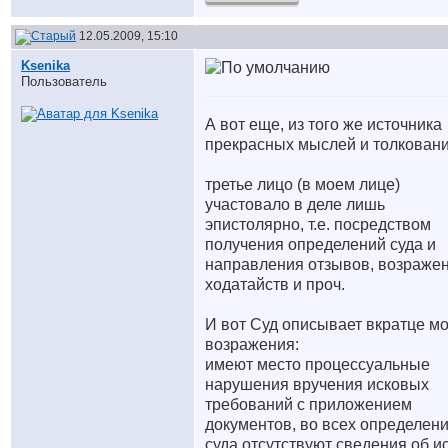
12.05.2009, 15:10
Ksenika
Пользователь
А вот еще, из того же источника
прекрасных мыслей и толкован
третье лицо (в моем лице
)
участовало в деле лишь
эпистолярно, т.е. посредством
получения определений суда и
направления отзывов, возражен
ходатайств и проч.
И вот Суд описывает вкратце м
возражения:
имеют место процессуальные
нарушения вручения исковых
требований с приложением
документов, во всех определен
суда отсутствуют сведения об и