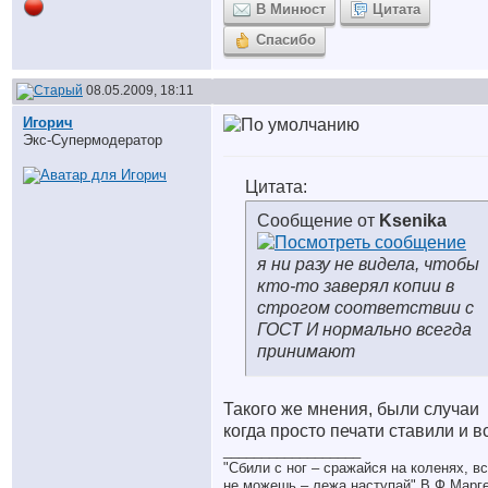
В Минюст
Цитата
Спасибо
08.05.2009, 18:11
Игорич
Экс-Супермодератор
Цитата:
Сообщение от
Ksenika
я ни разу не видела, чтобы
кто-то заверял копии в
строгом соответствии с
ГОСТ И нормально всегда
принимают
Такого же мнения, были случаи
когда просто печати ставили и в
__________________
"Сбили с ног – сражайся на коленях, в
не можешь – лежа наступай" В.Ф.Марг