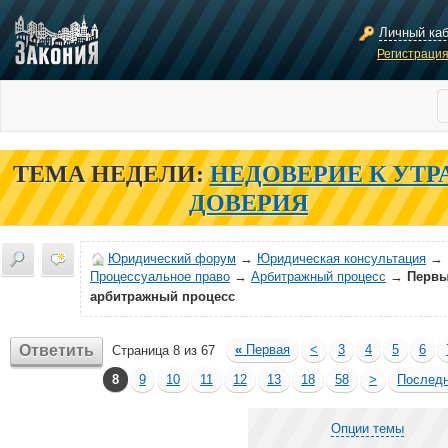
Личный ка
Регистраци
ТЕМА НЕДЕЛИ:
НЕДОВЕРИЕ К УТР
ДОВЕРИЯ
Юридический форум
→
Юридическая консультация
→
Процессуальное право
→
Арбитражный процесс
→
Перв
арбитражный процесс
Ответить
«
Первая
<
3
4
5
6
Страница 8 из 67
8
9
10
11
12
13
18
58
>
Послед
Опции темы