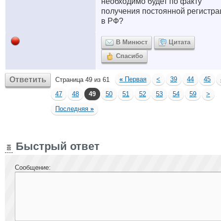
необходимо будет по факту
получения постоянной регистра
в РФ?
В Минюст
Цитата
Спасибо
Ответить
«
Первая
<
39
44
45
Страница 49 из 61
47
48
49
50
51
52
53
54
59
>
Последняя
»
Быстрый ответ
Сообщение: