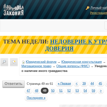
Личный ка
Регистраци
ТЕМА НЕДЕЛИ:
НЕДОВЕРИЕ К УТР
ДОВЕРИЯ
Юридический форум
→
Юридическая консультация
→
Миграционное право
→
Общие вопросы (ФМС)
→
Уведом
о наличии иного гражданства
Ответить
«
Первая
<
39
44
45
Страница 49 из 61
47
48
49
50
51
52
53
54
59
>
Последняя
»