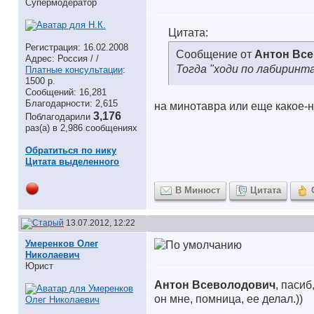
Супермодератор
Цитата:
Регистрация: 16.02.2008
Сообщение от
Антон Вс
Адрес: Россия / /
Тогда "ходи по лабиринта
Платные консультации
:
1500 р.
Сообщений: 16,281
Благодарности: 2,615
на минотавра или еще какое-
3,176
Поблагодарили
раз(а) в 2,986 сообщениях
Обратиться по нику
Цитата выделенного
В Минюст
Цитата
13.07.2012, 12:22
Умеренков Олег
Николаевич
Юрист
Антон Всеволодович
, пасиб
он мне, помница, ее делал.))
__________________