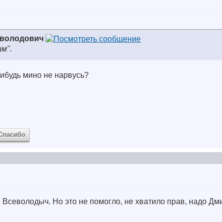
еволодович
м".
нибудь мино не нарвусь?
Спасибо
, Всеволодыч.
Но это не помогло, не хватило прав, надо Дм