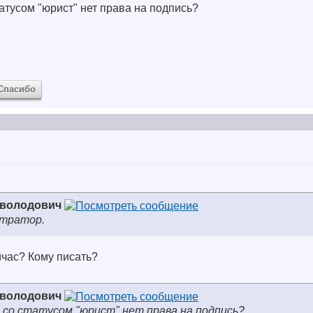
татусом "юрист" нет права на подпись?
Спасибо
еволодович
стратор.
ейчас? Кому писать?
еволодович
 со статусом "юрист" нет права на подпись?