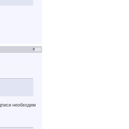
#
665
одписи необходим