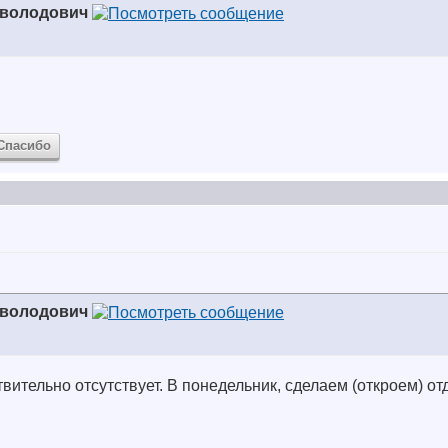
еволодович
Спасибо
еволодович
вительно отсутствует. В понедельник, сделаем (откроем) о