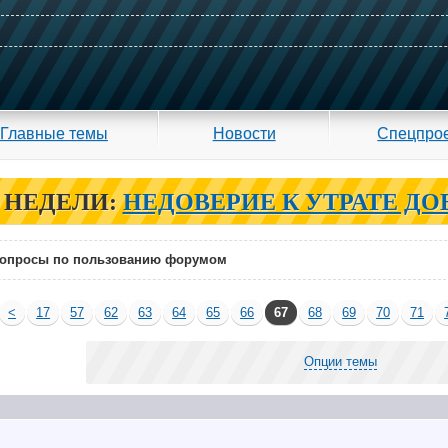
Главные темы
Новости
Спецпро
 НЕДЕЛИ:
НЕДОВЕРИЕ К УТРАТЕ ДО
опросы по пользованию форумом
<
17
57
62
63
64
65
66
67
68
69
70
71
Опции темы