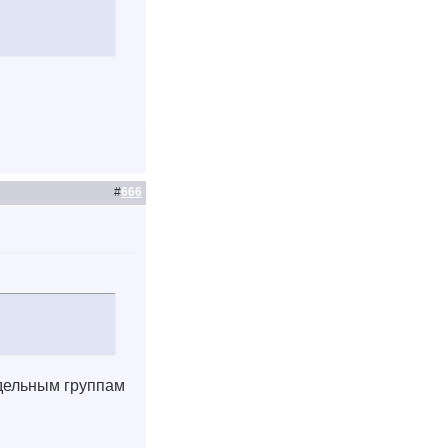
#
666
тдельным группам