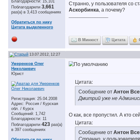
Благодарности: 15,101
Странно, у пользователя со с
3,661
Поблагодарили
Аскорбинка
, а почему?
раз(а) в 3,413 сообщениях
__________________
Обратиться по нику
Цитата выделенного
В Минюст
Цитата
13.07.2012, 12:27
Умеренков Олег
Николаевич
Юрист
Цитата:
Сообщение от
Антон Вс
Дмитрий уже не Админи
Регистрация: 25.04.2008
Адрес: Россия / Курская
обл. / Курск
Сообщений: 1,742
О как, все пропустил. А кто с
Благодарности: 11
Цитата:
423
Поблагодарили
раз(а)
в 397 сообщениях
Сообщение от
Антон Вс
Странно, у пользователя
Обратиться по нику