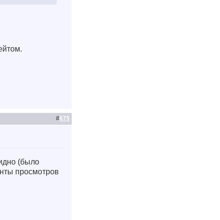
ейтом.
#
675
видно (было
анты просмотров