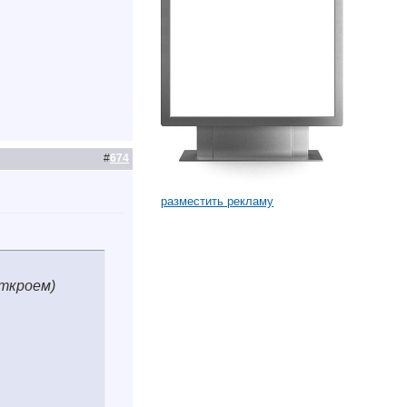
#
674
разместить рекламу
откроем)