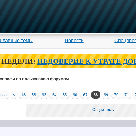
Главные темы
Новости
Спецпро
 НЕДЕЛИ:
НЕДОВЕРИЕ К УТРАТЕ ДО
опросы по пользованию форумом
вая
<
18
58
63
64
65
66
67
68
69
70
71
Опции темы