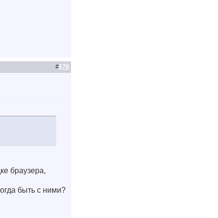
#
676
ке браузера,
огда быть с ними?