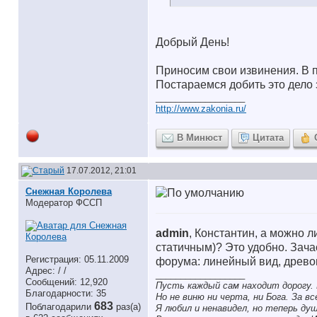
Добрый День!
Приносим свои извинения. В 
Постараемся добить это дело з
__________________
http://www.zakonia.ru/
В Минюст
Цитата
17.07.2012, 21:01
Снежная Королева
Модератор ФССП
аdmin
, Константин, а можно 
статичным)? Это удобно. Зач
Регистрация: 05.11.2009
форума: линейный вид, древо
Адрес: / /
__________________
Сообщений: 12,920
Пусть каждый сам находит дорогу. 
Благодарности: 35
Но не виню ни черта, ни Бога. За в
683
Поблагодарили
раз(а)
Я любил и ненавидел, но теперь ду