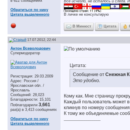
в 622 сообщениях
Все исчезло, не осталось и следа. И
Обратиться по нику
Цитата выделенного
В личке не консультирую
В Минюст
Цитата
17.07.2012, 22:44
Антон Всеволодович
Супермодератор
Цитата:
Сообщение от
Снежная 
Регистрация: 29.03.2009
Это удобно.
Адрес: Россия /
Ярославская обл. /
Ярославль
Сообщений: 28,023
Кому как. Мне страницу прокр
Благодарности: 15,101
Каждый пользователь может в
3,661
Поблагодарили
кликнув по номеру сообщения
раз(а) в 3,413 сообщениях
К тому же объединяемые сообщ
__________________
Обратиться по нику
Цитата выделенного