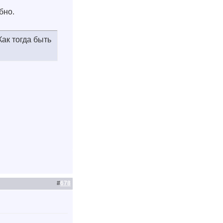
бно.
ак тогда быть
#
678