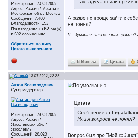
Так задумано или времен
Регистрация: 20.03.2009
Адрес: Россия / Москва и
Московская обл. / Москва
А разве не проще зайти к себ
Сообщений: 7,480
Благодарности: 152
не понял?
762
Поблагодарили
раз(а)
__________________
в 692 сообщениях
Вы думаете, что все так просто? Д
Обратиться по нику
Цитата выделенного
В Минюст
Цитата
13.07.2012, 22:28
Антон Всеволодович
Супермодератор
Цитата:
Сообщение от
Legalallian
Регистрация: 29.03.2009
Или я вопроса не понял?
Адрес: Россия /
Ярославская обл. /
Ярославль
Сообщений: 28,023
Вопрос был про "Мой кабинет"