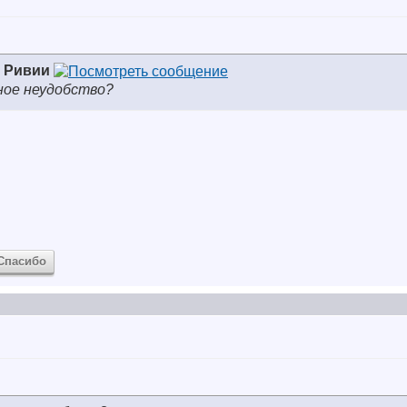
з Ривии
ное неудобство?
Спасибо