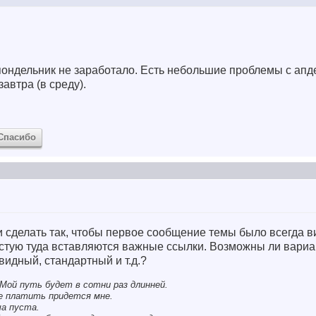
пондельник не заработало. Есть небольшие проблемы с апд
автра (в среду).
Спасибо
ли сделать так, чтобы первое сообщение темы было всегда 
астую туда вставляются важные ссылки. Возможны ли вари
видный, стандартный и т.д.?
Мой путь будет в сотни раз длинней.
се платить придется мне.
ша пуста.