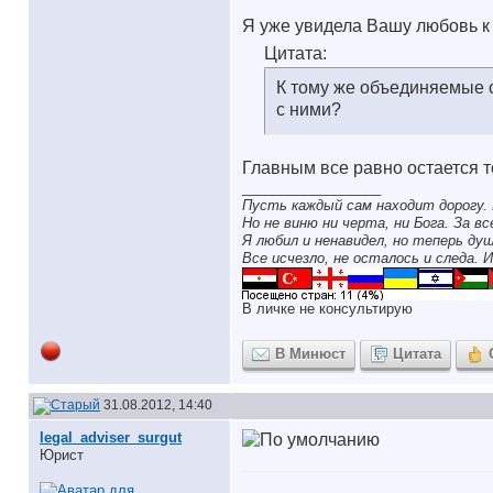
Я уже увидела Вашу любовь к 
Цитата:
К тому же объединяемые с
с ними?
Главным все равно остается то
__________________
Пусть каждый сам находит дорогу. 
Но не виню ни черта, ни Бога. За в
Я любил и ненавидел, но теперь ду
Все исчезло, не осталось и следа. И
В личке не консультирую
В Минюст
Цитата
31.08.2012, 14:40
legal_adviser_surgut
Юрист