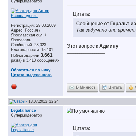
Супермодератор
Цитата:
Сообщение от
Геральт и
Регистрация: 29.03.2009
Так задумано или времен
Адрес: Россия /
Ярославская обл. /
Ярославль
Сообщений: 28,023
Этот вопрос к
Админу
.
Благодарности: 15,101
__________________
3,661
Поблагодарили
раз(а) в 3,413 сообщениях
Обратиться по нику
Цитата выделенного
В Минюст
Цитата
13.07.2012, 22:24
Legalalliance
Супермодератор
Цитата: