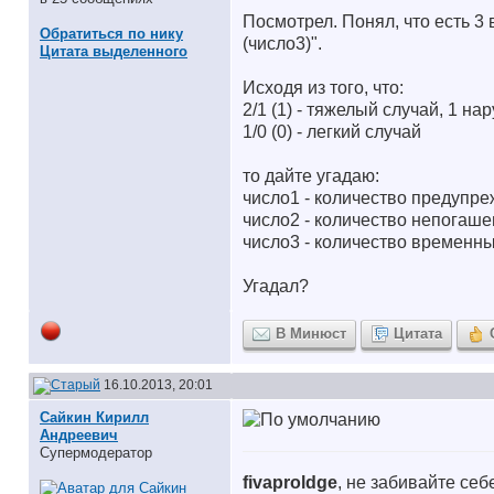
Посмотрел. Понял, что есть 3 
Обратиться по нику
(число3)".
Цитата выделенного
Исходя из того, что:
2/1 (1) - тяжелый случай, 1 н
1/0 (0) - легкий случай
то дайте угадаю:
число1 - количество предупре
число2 - количество непогаш
число3 - количество временны
Угадал?
В Минюст
Цитата
16.10.2013, 20:01
Сайкин Кирилл
Андреевич
Супермодератор
fivaproldge
, не забивайте се