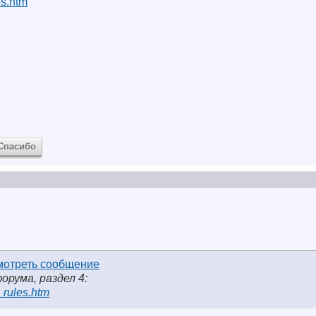
es.htm
Спасибо
форума, раздел 4:
_rules.htm