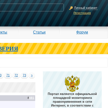
Личный кабинет
Регистрация
екты
Статьи
Форум
ВЕРИЯ
0
71
72
73
>
Портал является официальной
площадкой мониторинга
#
681
правоприменения в сети
Интернет, в соответствии с