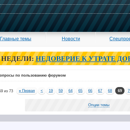
Главные темы
Новости
Спецпро
 НЕДЕЛИ:
НЕДОВЕРИЕ К УТРАТЕ ДО
опросы по пользованию форумом
«
Первая
<
19
59
64
65
66
67
68
69
7
9 из 73
Опции темы