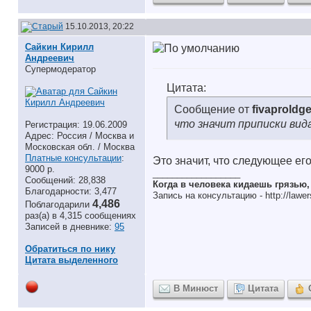
15.10.2013, 20:22
Сайкин Кирилл
Андреевич
Супермодератор
Цитата:
Сообщение от
fivaproldg
что значит приписки вид
Регистрация: 19.06.2009
Адрес: Россия / Москва и
Московская обл. / Москва
Платные консультации
:
Это значит, что следующее ег
9000 р.
__________________
Сообщений: 28,838
Когда в человека кидаешь грязью
Благодарности: 3,477
Запись на консультацию - http://lawer
4,486
Поблагодарили
раз(а) в 4,315 сообщениях
Записей в дневнике:
95
Обратиться по нику
Цитата выделенного
В Минюст
Цитата