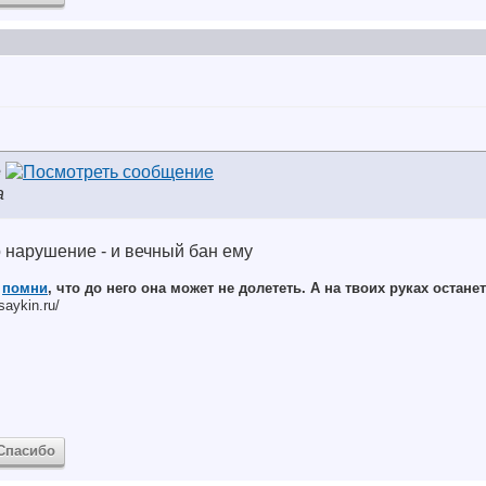
e
а
о нарушение - и вечный бан ему
,
помни
, что до него она может не долететь. А на твоих руках останет
saykin.ru/
Спасибо