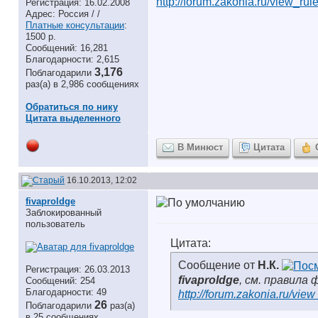
http://forum.zakonia.ru/view_rul
Регистрация: 16.02.2008
Адрес: Россия / /
Платные консультации
:
1500 р.
Сообщений: 16,281
Благодарности: 2,615
3,176
Поблагодарили
раз(а) в 2,986 сообщениях
Обратиться по нику
Цитата выделенного
В Минюст
Цитата
16.10.2013, 12:02
fivaproldge
Заблокированный
пользователь
Цитата:
Сообщение от
Н.К.
Регистрация: 26.03.2013
fivaproldge
, см. правила 
Сообщений: 254
Благодарности: 49
http://forum.zakonia.ru/view
26
Поблагодарили
раз(а)
в 25 сообщениях