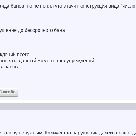
вида банов, но не понял что значит конструкция вида "числ
арушение до бессрочного бана
ждений всего
енных на данный момент предупреждений
х банов.
Спасибо
бе голову ненужным. Количество нарушений далеко не всегд