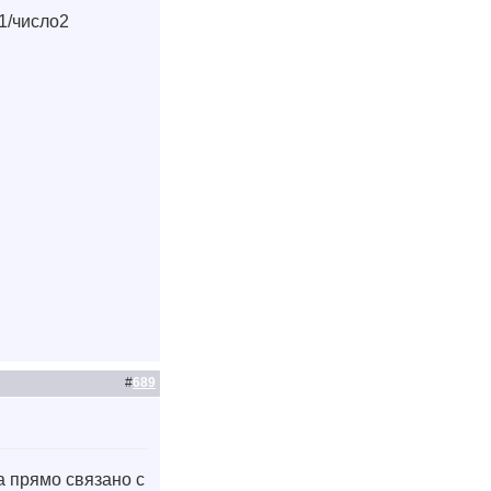
о1/число2
#
689
а прямо связано с