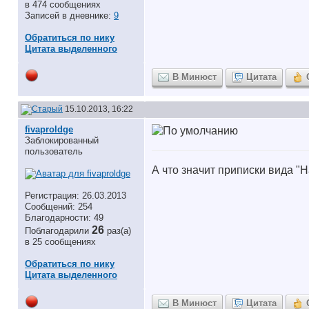
в 474 сообщениях
Записей в дневнике:
9
Обратиться по нику
Цитата выделенного
В Минюст
Цитата
15.10.2013, 16:22
fivaproldge
Заблокированный
пользователь
А что значит приписки вида "
Регистрация: 26.03.2013
Сообщений: 254
Благодарности: 49
26
Поблагодарили
раз(а)
в 25 сообщениях
Обратиться по нику
Цитата выделенного
В Минюст
Цитата