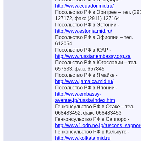
http://www.ecuador.mid.ru/
Посольство РФ в Эритрее – тел. (29
127172, факс (2911) 127164
Посольство РФ в Эстонии -
http://www.estonia.mid.ru/
Посольство РФ в Эфиопии – тел.
612054
Посольство РФ в ЮАР -
http://www.russianembassy.org.za
Посольство РФ в Югославии – тел.
657533, факс 657845
Посольство РФ в Ямайке -
http://www.jamaica.mid.ru/
Посольство РФ в Японии -
http://www.embassy-
avenue.jp/russia/index.htm
Генконсульство РФ в Осаке – тел.
068483452, факс 068483453
Генконсульство РФ в Саппоро -
http://www1.odn.ne.jp/ruscons_sappor
Генконсульство РФ в Калькуте -
http://www.kolkata.mid.ru