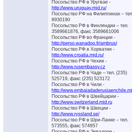
Посольство РФ в Уругвае -
http://www.uruguay.mid.ru/
Посольство РФ на Филиппинах – тел
8930190
Посольство РФ в Финляндии – тел.
3589661876, факс 3589661006
Посольство РФ во Франции -
http://perso.wanadoo.fr/ambrus/
Посольство РФ в Хорватии -
http://www.croatia.mid.ru/
Посольство РФ в Чехии -
http://www.rusembassy.cz
Посольство РФ в Чаде – тел. (235)
525719, факс (235) 523172
Посольство РФ в Чили -
http://www.embajadaderusiaenchile.mi
Посольство РФ в Швейцарии -
http://www.switzerland.mid.ru
Посольство РФ в Швеции -
http://www.ryssland.se/
Посольство РФ в Шри-Ланке – тел.
573555, факс 574957
Посольство РФ в Эквадоре -