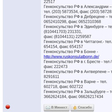
22517
Генконсульство РФ в Александрии –
тел. (203) 5873534, факс (203) 58728
Генконсульство РФ в Дебрецене – те
0652410298, факс 0652310368
Генконсульство РФ в Эдинбурге – те
(810441703) 231331,
факс (81044131) 2259587
Генконсульство РФ в Читтагонг.- тел.
654154, факс 654157
Генконсульство РФ в Бонне -
http://www.ruskonsulatbonn.de/
Генконсульство РФ в г. Бресте - тел /
факс 222473
Генконсульство РФ в Антверпене – т
8291611
Генконсульство РФ в Варне – тел.
602718, факс 602722
Генконсульство РФ в Зальцбурге – т
3662624184, факс 06626217434
В Минюст
Спасибо