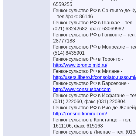
6559255
Генконсульство РФ в Сантьяго-де-К
– тел./факс 86146
Генконсульство РФ в Шанхае – тел.
(021) 63242682, факс 63069982
Генконсульство РФ в Гонконге – тел.
28777188
Генконсульство РФ в Монреале – те
(514) 8435901
Генконсульство РФ в Торонто -
http://www.toronto.mid.ru/
Генконсульство РФ в Милане -
http://users.libero.it/consolato.russo.mi
Генконсульство РФ в Барселоне -
http://www.consrusbar.com
Генконсульство РФ в Исфагане – тел
(031) 222060, факс (031) 220804
Генконсульство РФ в Рио-де-Жанейр
http://consrio.fromru.com/
Генконсульство в Констанце – тел.
1611106, факс 615168
Генконсульство в Лиепае – тел. (013