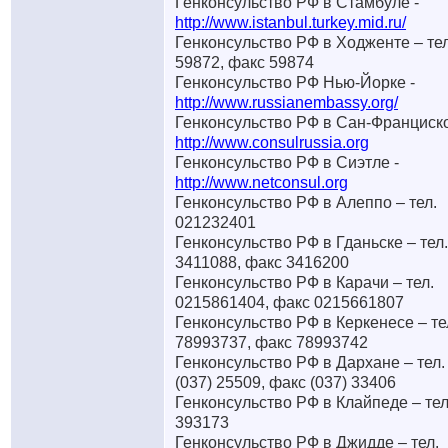
Генконсульство РФ в Стамбуле -
http://www.istanbul.turkey.mid.ru/
Генконсульство РФ в Ходженте – тел
59872, факс 59874
Генконсульство РФ Нью-Йорке -
http://www.russianembassy.org/
Генконсульство РФ в Сан-Франциско
http://www.consulrussia.org
Генконсульство РФ в Сиэтле -
http://www.netconsul.org
Генконсульство РФ в Алеппо – тел.
021232401
Генконсульство РФ в Гданьске – тел.
3411088, факс 3416200
Генконсульство РФ в Карачи – тел.
0215861404, факс 0215661807
Генконсульство РФ в Керкенесе – те
78993737, факс 78993742
Генконсульство РФ в Дархане – тел.
(037) 25509, факс (037) 33406
Генконсульство РФ в Клайпеде – тел
393173
Генконсульство РФ в Джидде – тел.