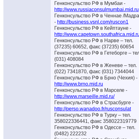
Генконсульство РФ в Мумбаи -
http://www.russiaconsulmumbai.mid.ru
Генконсульство РФ в Ченнае /Мадра
-
http://business.vsnl.com/ruscon1
Генконсульство РФ в Кейптауне -
http://www.capetown.southafrica.mid.ru
Генконсульство РФ в Нарве – тел.
(37235) 60652, факс (37235) 60654
Генконсульство РФ в Гетеборге – тел
(031) 408084
Генконсульство РФ в Женеве – тел.
(022) 7341870, факс (031) 7344044
Генконсульство РФ в Брно (Чехия) -
http://www.brno.mid.ru
Генконсульство РФ в Марселе -
http://www.marseille.mid.ru/
Генконсульство РФ в Страсбурге -
http://perso.wanadoo.fr/rusconsulat
Генконсульство РФ в Турку – тел.
358022336441, факс 358022319779
Генконсульство РФ в Одессе – тел.
(0482) 222232