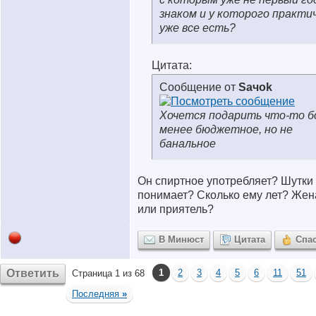
знаком и у которого практи
уже все есть?
Цитата:
Сообщение от
Saчok
Хочется подарить что-то б
менее бюджетное, но не
банальное
Он спиртное употребляет? Шутки
понимает? Сколько ему лет? Жен
или приятель?
В Минюст
Цитата
Спа
Ответить
1
2
3
4
5
6
11
51
Страница 1 из 68
Последняя
»