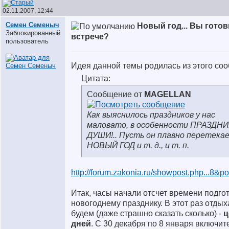
02.11.2007, 12:44
Семен Семеныч
Новый год... Вы готов
Заблокированный
встрече?
пользователь
Идея данной темы родилась из этого со
Цитата:
Сообщение от
MAGELLAN
Как выяснилось праздников у нас
маловато, в особенности ПРАЗДН
ДУШИ!.. Пусть он плавно перетека
НОВЫЙ ГОД и т. д., и т. п.
http://forum.zakonia.ru/showpost.php...8&p
Итак, часы начали отсчет времени подгот
новогоднему празднику. В этот раз отды
будем (даже страшно сказать сколько) -
ц
дней
. С 30 декабря по 8 января включит