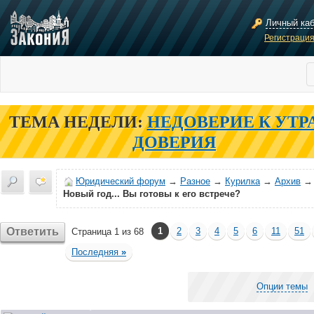
Личный ка
Регистраци
ТЕМА НЕДЕЛИ:
НЕДОВЕРИЕ К УТР
ДОВЕРИЯ
Юридический форум
→
Разное
→
Курилка
→
Архив
→
Новый год... Вы готовы к его встрече?
Ответить
1
2
3
4
5
6
11
51
Страница 1 из 68
Последняя
»
Опции темы