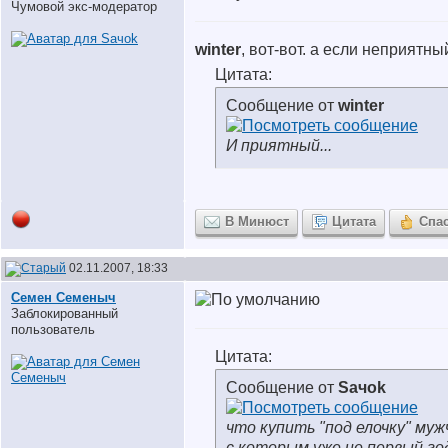
Чумовой экс-модератор
winter
, вот-вот. а если неприятны
Цитата:
Сообщение от
winter
И приятный...
В Минюст
Цитата
Спа
02.11.2007, 18:33
Семен Семеныч
Заблокированный
пользователь
Цитата:
Сообщение от
Saчok
что купить "под елочку" муж
с которым уже не первый го