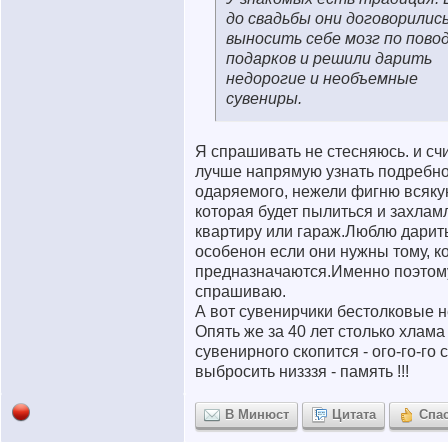
до свадьбы они договорились
выносить себе мозг по пово
подарков и решили дарить
недорогие и необъемные
сувениры.
Я спрашивать не стесняюсь. и счи
лучше напрямую узнать подребн
одаряемого, нежели фигню всяку
которая будет пылиться и захлам
квартиру или гараж.Люблю дарить
особенон если они нужны тому, к
предназначаются.Именно поэтом
спрашиваю.
А вот сувенирчики бестолковые 
Опять же за 40 лет столько хлама
сувенирного скопится - ого-го-го с
выбросить низззя - память !!!
В Минюст
Цитата
Спа