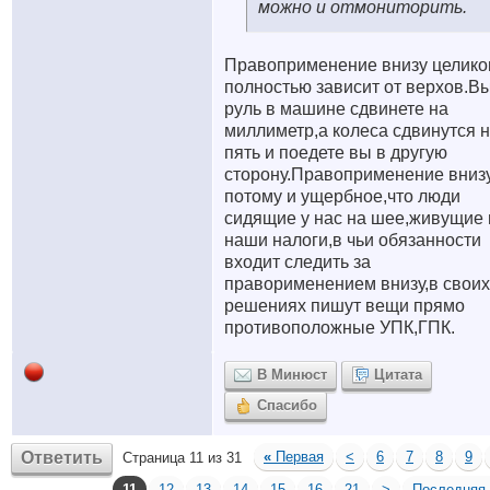
можно и отмониторить.
Правоприменение внизу целико
полностью зависит от верхов.В
руль в машине сдвинете на
миллиметр,а колеса сдвинутся 
пять и поедете вы в другую
сторону.Правоприменение вниз
потому и ущербное,что люди
сидящие у нас на шее,живущие 
наши налоги,в чьи обязанности
входит следить за
праворименением внизу,в своих
решениях пишут вещи прямо
противоположные УПК,ГПК.
В Минюст
Цитата
Спасибо
Ответить
«
Первая
<
6
7
8
9
Страница 11 из 31
11
12
13
14
15
16
21
>
Последняя