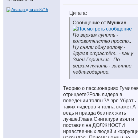
Цитата:
Сообщение от
Мушкин
По верхам лупить -
головотяпство просто..
Ну сняли одну голову -
другая отрастёт.. - как у
Змей-Горыныча.. По
верхам лупить - занятие
неблагодарное.
Теорию о пассионариях Гумиле
отрицаете?Роль лидера в
поведении толпы?А зря.Убрать
таких лидеров и толпа скажет:А
ведь и правда без них жить
лучше.Глава Сингапура взял и
поставил на ДОЛЖНОСТИ
нравственных людей и коррупц
накрылась.Почему немцы не