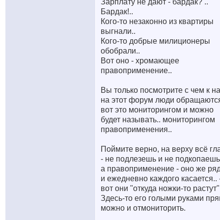
Зарплату не дают - бардак? ..
Бардак!..
Кого-то незаконно из квартиры
выгнали..
Кого-то добрые милиционеры
обобрали..
Вот оно - хромающее
правоприменение..
Вы только посмотрите с чем к н
на этот форум люди обращаются
вот это мониторингом и можно
будет называть.. мониторингом
правоприменения..
Поймите верно, на верху всё гл
- не подлезешь и не подкопаешь
а правоприменение - оно же ря
и ежедневно каждого касается.. 
вот они "откуда ножки-то растут"
Здесь-то его голыми руками пр
можно и отмониторить.