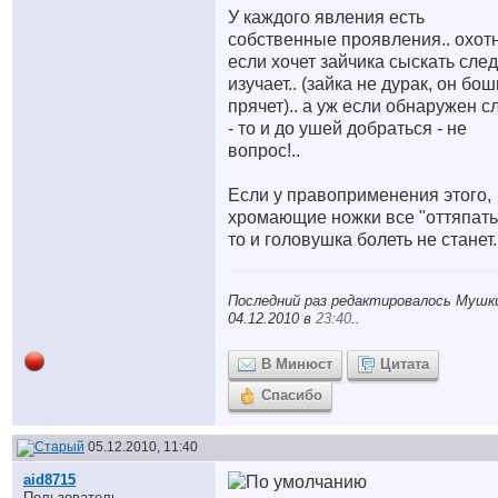
У каждого явления есть
собственные проявления.. охот
если хочет зайчика сыскать след
изучает.. (зайка не дурак, он бош
прячет).. а уж если обнаружен с
- то и до ушей добраться - не
вопрос!..
Если у правоприменения этого,
хромающие ножки все "оттяпать"
то и головушка болеть не станет.
Последний раз редактировалось Мушк
04.12.2010 в
23:40
..
В Минюст
Цитата
Спасибо
05.12.2010, 11:40
aid8715
Пользователь