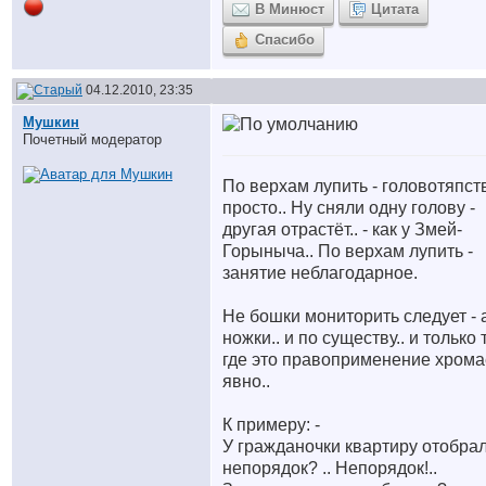
В Минюст
Цитата
Спасибо
04.12.2010, 23:35
Мушкин
Почетный модератор
По верхам лупить - головотяпст
просто.. Ну сняли одну голову -
другая отрастёт.. - как у Змей-
Горыныча.. По верхам лупить -
занятие неблагодарное.
Не бошки мониторить следует - 
ножки.. и по существу.. и только 
где это правоприменение хрома
явно..
К примеру: -
У гражданочки квартиру отобрал
непорядок? .. Непорядок!..