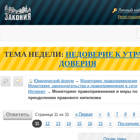
Личный ка
Регистраци
ТЕМА НЕДЕЛИ:
НЕДОВЕРИЕ К УТР
ДОВЕРИЯ
Юридический форум
→
Мониторинг правоприменения
Мониторинг законодательства и правоприменения в сети
Интернет
→
Мониторинг правоприменения и меры по
преодолению правового нигилизма
Ответить
«
Первая
<
6
7
8
9
Страница 11 из 31
11
12
13
14
15
16
21
>
Последняя
Опции темы