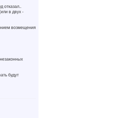
д отказал..
или в двух -
ванием возмещения
т незаконных
вать будут