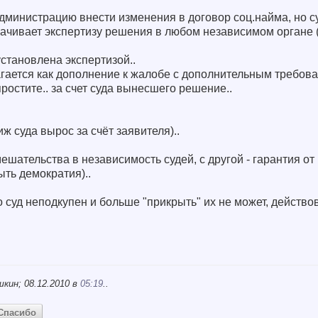
администрацию внести изменения в договор соц.найма, но су
ачивает экспертизу решения в любом независимом органе (
становлена экспертизой..
гается как дополнение к жалобе с дополнительным требо
простите.. за счет суда вынесшего решение..
иж суда вырос за счёт заявителя)..
мешательства в независимость судей, с другой - гарантия о
ыть демократия)..
о суд неподкупен и больше "прикрыть" их не может, действо
кин; 08.12.2010 в
05:19
..
Спасибо