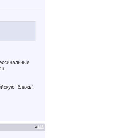
фессинальные
он.
ейскую "блажь".
#
146