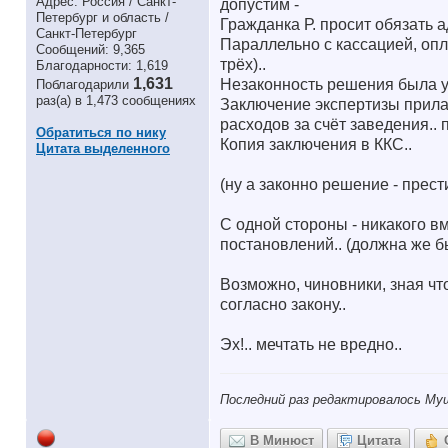
Адрес: Россия / Санкт-
допустим -
Петербург и область /
Гражданка Р. просит обязать 
Санкт-Петербург
Параллельно с кассацией, опл
Сообщений: 9,365
трёх)..
Благодарности: 1,619
1,631
Незаконность решения была у
Поблагодарили
раз(а) в 1,473 сообщениях
Заключение экспертизы прила
расходов за счёт заведения.. 
Обратиться по нику
Копия заключения в ККС..
Цитата выделенного
(ну а законно решение - прест
С одной стороны - никакого в
постановлений.. (должна же б
Возможно, чиновники, зная чт
согласно закону..
Эх!.. мечтать не вредно..
Последний раз редактировалось Муш
В Минюст
Цитата