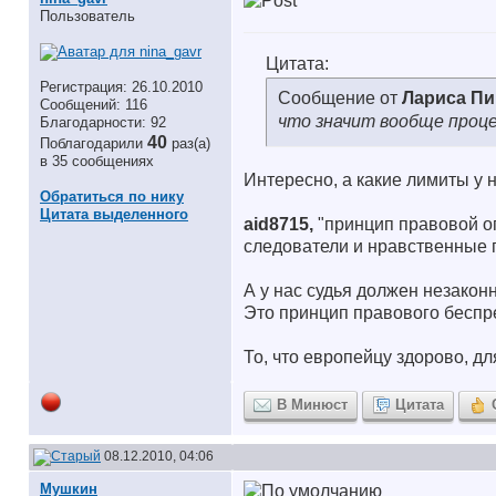
Пользователь
Цитата:
Регистрация: 26.10.2010
Сообщение от
Лариса П
Сообщений: 116
что значит вообще проц
Благодарности: 92
40
Поблагодарили
раз(а)
в 35 сообщениях
Интересно, а какие лимиты у 
Обратиться по нику
Цитата выделенного
aid8715,
"принцип правовой оп
следователи и нравственные г
А у нас судья должен незаконн
Это принцип правового бесп
То, что европейцу здорово, дл
В Минюст
Цитата
08.12.2010, 04:06
Мушкин