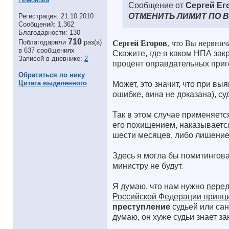
Сообщение от
Сергей Ег
ОТМЕНИТЬ ЛИМИТ ПО 
Регистрация: 21.10.2010
Сообщений: 1,362
Благодарности: 130
710
Поблагодарили
раз(а)
Сергей Егоров
,
что Вы нервнича
в 637 сообщениях
Скажите, где в каком НПА за
Записей в дневнике:
2
процент оправдательных при
Обратиться по нику
Цитата выделенного
Может, это значит, что при в
ошибке, вина не доказана), с
Так в этом случае применяетс
его похищением, наказывается
шести месяцев, либо лишение
Здесь я могла бы помитингова
министру не будут.
Я думаю, что нам нужно
перед
Российской Федерации принци
преступление
судьей или сан
думаю, он хуже судьи знает з