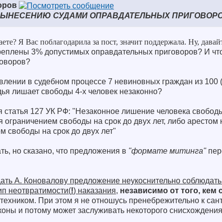
оров
ВЫНЕСЕНИЮ СУДАМИ ОПРАВДАТЕЛЬНЫХ ПРИГОВОРОВ
ете? Я Вас поблагодарила за пост, значит поддержала. Ну, давай
креплены 3% допустимых оправдательных приговоров? И чт
говоров?
ыявлении в судебном процессе 7 невиновных граждан из 100
удья лишает свободы 4-х человек незаконно?
я статья 127 УК РФ: "Незаконное лишение человека свободы
 ограничением свободы на срок до двух лет, либо арестом н
м свободы на срок до двух лет"
ть, но сказано, что предложения в
"формате митинга"
пер
ать А. Коновалову предложение неукоснительно соблюдать
п неотвратимости(
!
) наказания
,
независимо от того, кем
техником. При этом я не отношусь пренебрежительно к сант
аконы и потому может заслуживать некоторого снисхождения