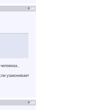
#
144
человека..
сли узаконивает
#
145