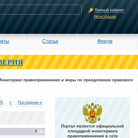
Личный кабинет
Регистрация
екты
Статьи
Форум
ВЕРИЯ
Мониторинг правоприменения и меры по преодолению правового
25
>
Последняя
»
Портал является официальной
площадкой мониторинга
#
141
правоприменения в сети