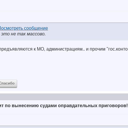
 это не так массово.
предъявляются к МО, администрациям.. и прочим "гос.конто
Спасибо
ит по вынесению судами оправдательных приговоров!