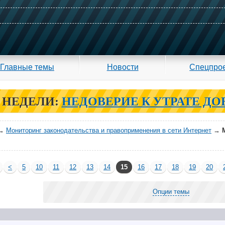
Главные темы
Новости
Спецпро
 НЕДЕЛИ:
НЕДОВЕРИЕ К УТРАТЕ ДО
→
Мониторинг законодательства и правоприменения в сети Интернет
→
<
5
10
11
12
13
14
15
16
17
18
19
20
Опции темы