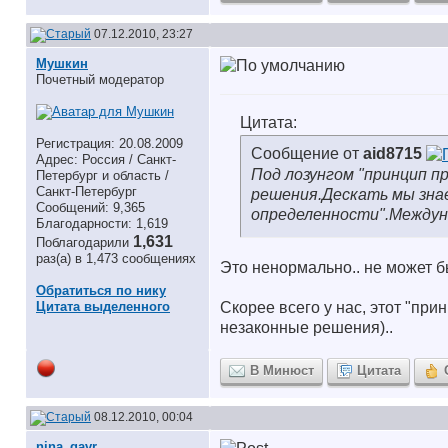
07.12.2010, 23:27
Мушкин
Почетный модератор
Цитата:
Регистрация: 20.08.2009
Сообщение от
aid8715
Адрес: Россия / Санкт-
Под лозунгом "принцип 
Петербург и область /
Санкт-Петербург
решения.Дескать мы знае
Сообщений: 9,365
определенности".Междун
Благодарности: 1,619
1,631
Поблагодарили
раз(а) в 1,473 сообщениях
Это ненормально.. не может 
Обратиться по нику
Цитата выделенного
Скорее всего у нас, этот "пр
незаконные решения)..
В Минюст
Цитата
08.12.2010, 00:04
nina_gavr