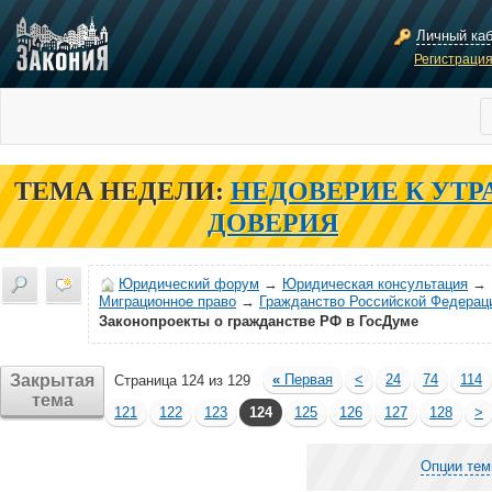
Личный ка
Регистраци
ТЕМА НЕДЕЛИ:
НЕДОВЕРИЕ К УТР
ДОВЕРИЯ
Юридический форум
→
Юридическая консультация
→
Миграционное право
→
Гражданство Российской Федерац
Законопроекты о гражданстве РФ в ГосДуме
Закрытая
«
Первая
<
24
74
114
Страница 124 из 129
тема
121
122
123
124
125
126
127
128
>
Опции те