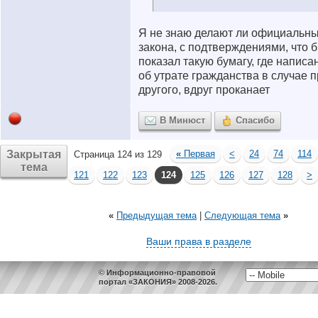
Я не знаю делают ли официальны
закона, с подтверждениями, что 
показал такую бумагу, где написан
об утрате гражданства в случае 
другого, вдруг проканает
В Минюст
Спасибо
Закрытая
«
Первая
<
24
74
114
Страница 124 из 129
тема
121
122
123
124
125
126
127
128
>
«
Предыдущая тема
|
Следующая тема
»
Ваши права в разделе
© Информационно-правовой
портал «ЗАКОНИЯ» 2008-2026.