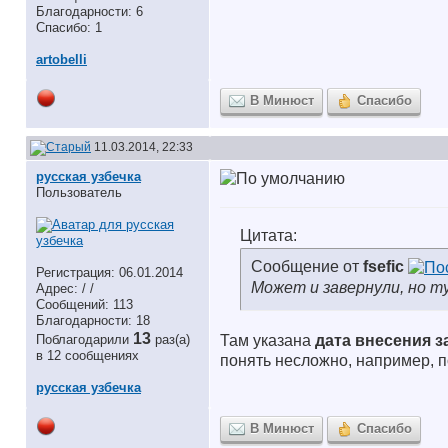
Благодарности: 6
Спасибо: 1
artobelli
В Минюст
Спасибо
11.03.2014, 22:33
русская узбечка
Пользователь
Цитата:
Сообщение от
fsefic
Регистрация: 06.01.2014
Может и завернули, но 
Адрес: / /
Сообщений: 113
Благодарности: 18
13
Поблагодарили
раз(а)
Там указана
дата внесения з
в 12 сообщениях
понять несложно, например, по
русская узбечка
В Минюст
Спасибо