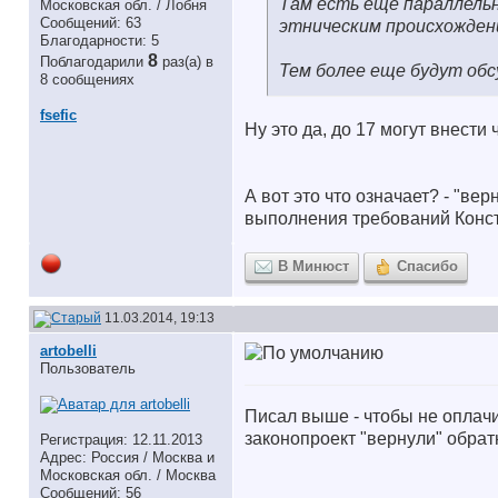
Там есть еще параллельн
Московская обл. / Лобня
Сообщений: 63
этническим происхожден
Благодарности: 5
8
Поблагодарили
раз(а) в
Тем более еще будут обс
8 сообщениях
fsefic
Ну это да, до 17 могут внести 
А вот это что означает? - "в
выполнения требований Конст
В Минюст
Спасибо
11.03.2014, 19:13
artobelli
Пользователь
Писал выше - чтобы не оплачи
законопроект "вернули" обрат
Регистрация: 12.11.2013
Адрес: Россия / Москва и
Московская обл. / Москва
Сообщений: 56