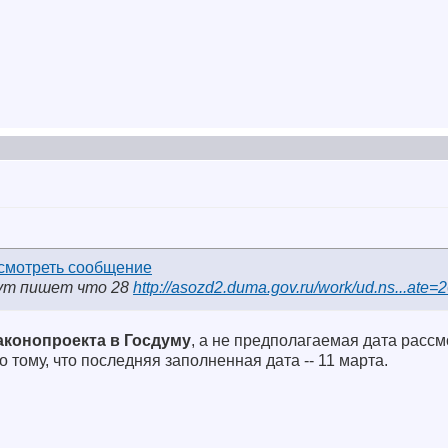
тут пишет что 28
http://asozd2.duma.gov.ru/work/ud.ns...ate=
аконопроекта в Госдуму
, а не предполагаемая дата рассм
 тому, что последняя заполненная дата -- 11 марта.