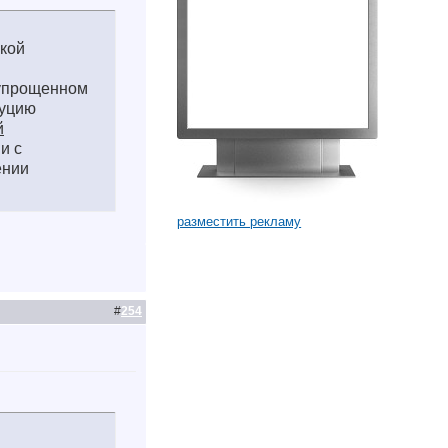
ской
 упрощенном
туцию
й
и с
ении
разместить рекламу
#
254