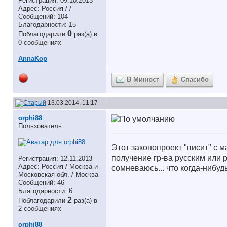
Регистрация: 09.10.2013
Адрес: Россия / /
Сообщений: 104
Благодарности: 15
0
Поблагодарили
раз(а) в
0 сообщениях
AnnaKop
В Минюст
Спасибо
13.03.2014, 11:17
orphi88
Пользователь
Этот законопроект "висит" с 
получение гр-ва русским или р
Регистрация: 12.11.2013
Адрес: Россия / Москва и
сомневаюсь... что когда-нибудь
Московская обл. / Москва
Сообщений: 46
Благодарности: 6
2
Поблагодарили
раз(а) в
2 сообщениях
orphi88