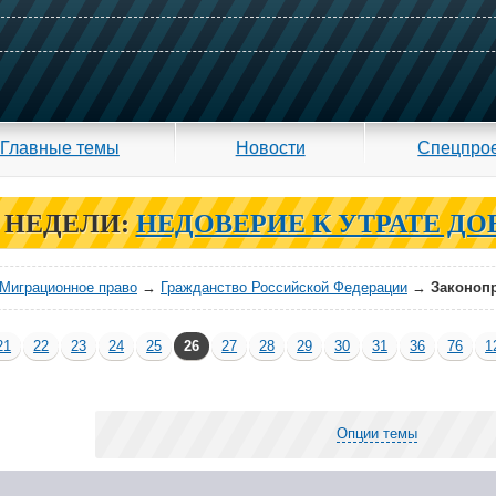
Главные темы
Новости
Спецпро
 НЕДЕЛИ:
НЕДОВЕРИЕ К УТРАТЕ ДО
Миграционное право
→
Гражданство Российской Федерации
→
Законопр
21
22
23
24
25
26
27
28
29
30
31
36
76
1
Опции темы