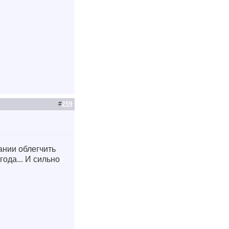
#
259
ании облегчить
года... И сильно