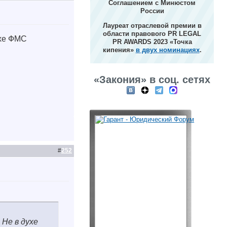
Соглашением с Минюстом
России
Лауреат отраслевой премии в
области правового PR LEGAL
ухе ФМС
PR AWARDS 2023 «Точка
кипения»
в двух номинациях
.
«Закония» в соц. сетях
#
252
 Не в духе