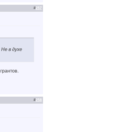
#
257
 Не в духе
игрантов.
#
258