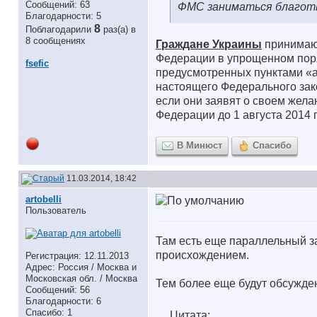
Сообщений: 63
ФМС заниматься благот
Благодарности: 5
8
Поблагодарили
раз(а) в
8 сообщениях
Граждане Украины
принимают
Федерации в упрощенном поря
fsefic
предусмотренных пунктами «а»
настоящего Федерального зако
если они заявят о своем жел
Федерации до 1 августа 2014 г
В Минюст
Спасибо
11.03.2014, 18:42
artobelli
Пользователь
Там есть еще параллельный за
происхождением.
Регистрация: 12.11.2013
Адрес: Россия / Москва и
Московская обл. / Москва
Тем более еще будут обсужден
Сообщений: 56
Благодарности: 6
Спасибо: 1
Цитата: