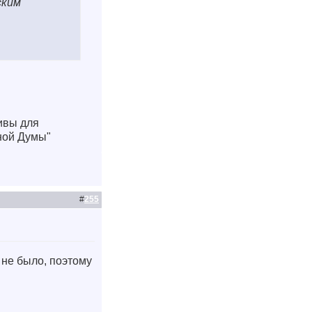
ским
тивы для
ной Думы"
#
255
 не было, поэтому