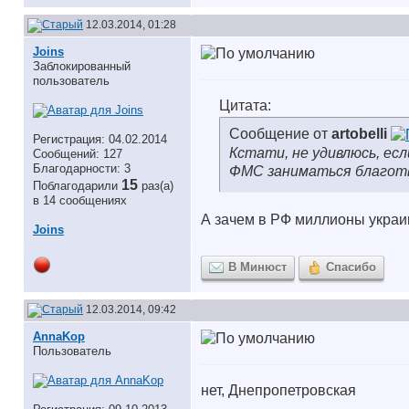
12.03.2014, 01:28
Joins
Заблокированный
пользователь
Цитата:
Сообщение от
artobelli
Регистрация: 04.02.2014
Кстати, не удивлюсь, ес
Сообщений: 127
Благодарности: 3
ФМС заниматься благот
15
Поблагодарили
раз(а)
в 14 сообщениях
А зачем в РФ миллионы украин
Joins
В Минюст
Спасибо
12.03.2014, 09:42
AnnaKop
Пользователь
нет, Днепропетровская