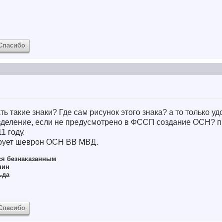
Спасибо
ь такие знаки? Где сам рисунок этого знака? а то только уд
зделение, если не предусмотрено в ФССП создание ОСН? п
1 году.
ирует шеврон ОСН ВВ МВД.
ся безнаказанным
нин
ьда
Спасибо