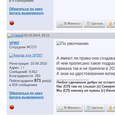
в 9 сообщениях
Обратиться по нику
Цитата выделенного
В Минюст
Цитата
03.10.2014, 20:12
SP007
Сотрудник ФССП
А имеют ли право они создават
И чем прописано такое подра
Регистрация: 10.04.2010
Адрес: / /
приказа так и не приняли в 201
Сообщений: 9,912
А знак на удостоверении коп
Благодарности: 283
__________________
871
Поблагодарили
раз(а)
Любое сделанное добро не остает
в 819 сообщениях
Нас (СП) там не слышат (с) Северя
Мы (СП) никому не нужны (с) Изол
Обратиться по нику
Цитата выделенного
В Минюст
Цитата