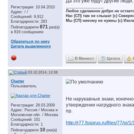
Да это уже будут другие люди
__________________
Регистрация: 10.04.2010
Любое сделанное добро не остает
Адрес: / /
Нас (СП) там не слышат (с) Северя
Сообщений: 9,912
Мы (СП) никому не нужны (с) Изол
Благодарности: 283
871
Поблагодарили
раз(а)
в 819 сообщениях
Обратиться по нику
Цитата выделенного
В Минюст
Цитата
03.10.2014, 13:38
Charter
Пользователь
Не нарукавные знаки, конечно
утверждении нагрудного знака
Регистрация: 28.03.2009
Адрес: Россия / Москва и
пр.
Московская обл. / Москва
Сообщений: 101
http://r77.fssprus.ru/files/77/oi/1
Благодарности: 1
10
Поблагодарили
раз(а)