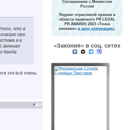
Соглашением с Минюстом
России
Лауреат отраслевой премии в
области правового PR LEGAL
PR AWARDS 2023 «Точка
того, что в
кипения»
в двух номинациях
.
 говорю про
истава в в
«Закония» в соц. сетях
й зеленая
о банда
ги это всё очень
#
282