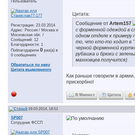
Пользователь
Цитата:
Сообщение от
Artem157
Регистрация: 23.03.2014
с форменной одеждой в с
Адрес: Россия / Москва и
Московская обл. /
одном отделе к примеру 
Сообщений: 12
то, что кто-то ходит в "
Благодарности: 1
черной форменной куртке
0
Поблагодарили
раз(а) в
рубашка и брюки с зелен
0 сообщениях
махновцев получится)
Обратиться по нику
Цитата выделенного
Как раньше говорили в армии,
прискорбно!
В Минюст
Цитата
29.03.2014, 18:51
SP007
Сотрудник ФССП