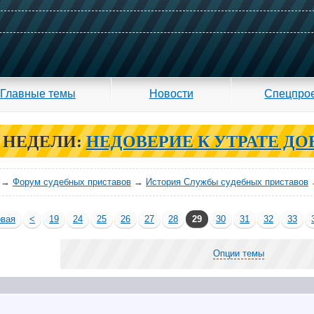
Главные темы
Новости
Спецпро
 НЕДЕЛИ:
НЕДОВЕРИЕ К УТРАТЕ ДО
→
Форум судебных приставов
→
История Службы судебных приставов
вая
<
19
24
25
26
27
28
29
30
31
32
33
Опции темы