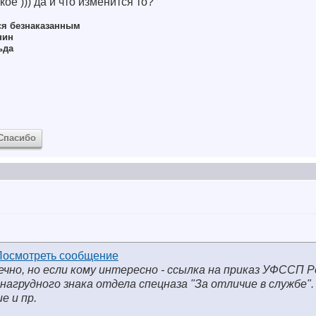
ое ))) да и что изменится то?
ся безнаказанным
нин
ьда
Спасибо
ечно, но если кому интересно - ссылка на приказ УФССП Р
агрудного знака отдела спецназа "За отличие в службе".
е и пр.