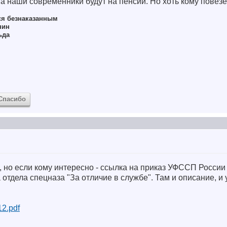
, а наши современники будут на пенсии. Но хоть кому повез
ся безнаказанным
нин
ьда
Спасибо
, но если кому интересно - ссылка на приказ УФССП России
 отдела спецназа "За отличие в службе". Там и описание, и
/12.pdf