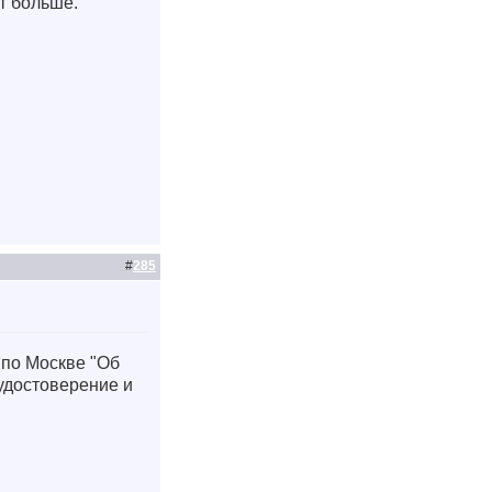
ет больше.
#
285
 по Москве "Об
 удостоверение и