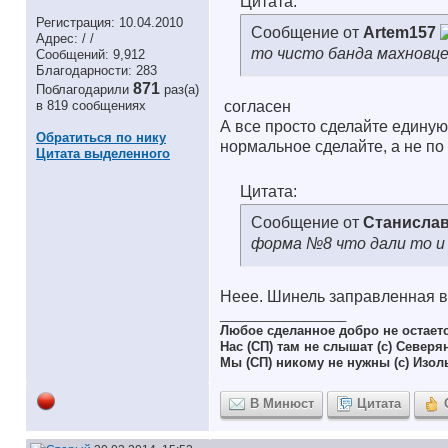
Цитата:
Регистрация: 10.04.2010
Сообщение от
Artem157
Адрес: / /
то чисто банда махновц
Сообщений: 9,912
Благодарности: 283
871
Поблагодарили
раз(а)
в 819 сообщениях
согласен
А все просто сделайте едину
Обратиться по нику
нормальное сделайте, а не по
Цитата выделенного
Цитата:
Сообщение от
Станислав
форма №8 что дали то и 
Неее. Шинель заправленная в
__________________
Любое сделанное добро не остает
Нас (СП) там не слышат (с) Северя
Мы (СП) никому не нужны (с) Изол
В Минюст
Цитата