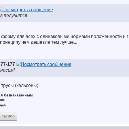
ев получится
ю форму для всех с одинаковыми нормами положенности и г
 принципу чем дешевле тем лучше...
77-177
носим!
 трусы (кальсоны)
ся безнаказанным
нин
ьда
Спасибо