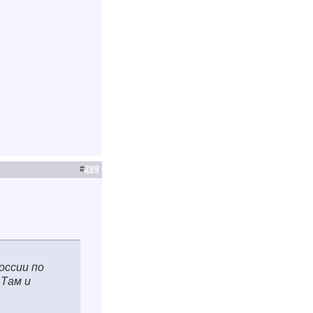
#
289
оссии по
 Там и