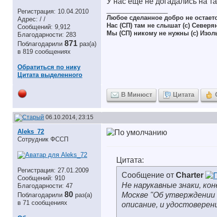
У нас еще не догадались на так
__________________
Регистрация: 10.04.2010
Любое сделанное добро не остает
Адрес: / /
Нас (СП) там не слышат (с) Северя
Сообщений: 9,912
Мы (СП) никому не нужны (с) Изол
Благодарности: 283
871
Поблагодарили
раз(а)
в 819 сообщениях
Обратиться по нику
Цитата выделенного
В Минюст
Цитата
06.10.2014, 23:15
Aleks_72
Сотрудник ФССП
Цитата:
Регистрация: 27.01.2009
Сообщение от
Charter
Сообщений: 910
Не нарукавные знаки, кон
Благодарности: 47
80
Москве "Об утверждении н
Поблагодарили
раз(а)
в 71 сообщениях
описание, и удостоверени