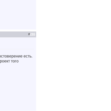
#
286
остоверение есть.
роект того