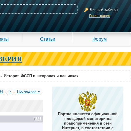
Личный кабинет
Регистрация
екты
Статьи
Форум
ВЕРИЯ
→
История ФССП в шевронах и нашивках
34
>
Последняя
»
Портал является официальной
площадкой мониторинга
#
281
правоприменения в сети
Интернет, в соответствии с