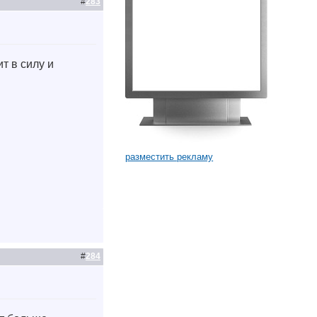
#
283
т в силу и
.
разместить рекламу
#
284