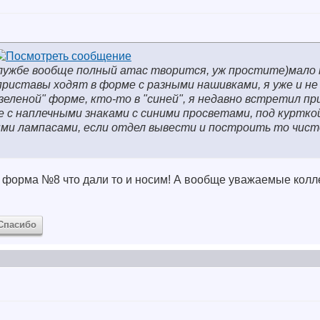
лужбе вообще полный атас творится, уж простите)мало 
приставы ходят в форме с разными нашивками, я уже и не
зеленой" форме, кто-то в "синей", я недавно встретил пр
 с наплечными знаками с синими просветами, под куртко
ыми лампасами, если отдел вывести и построить то чист
 форма №8 что дали то и носим! А вообще уважаемые колле
Спасибо