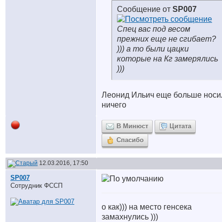
Сообщение от
SP007
Спец вас под весом
прежних еще не сгибает?
))) а то были цацки
которые на Кг замерялись
)))
Леонид Ильич еще больше носи
ничего
В Минюст
Цитата
Спасибо
12.03.2016, 17:50
SP007
Сотрудник ФССП
о как))) на место генсека
замахнулись )))