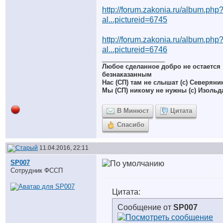
http://forum.zakonia.ru/album.php
al...pictureid=6745
http://forum.zakonia.ru/album.php
al...pictureid=6746
__________________
Любое сделанное добро не остается
безнаказанным
Нас (СП) там не слышат (с) Северяни
Мы (СП) никому не нужны (с) Изольд
В Минюст
Цитата
Спасибо
11.04.2016, 22:11
SP007
Сотрудник ФССП
Цитата:
Сообщение от
SP007