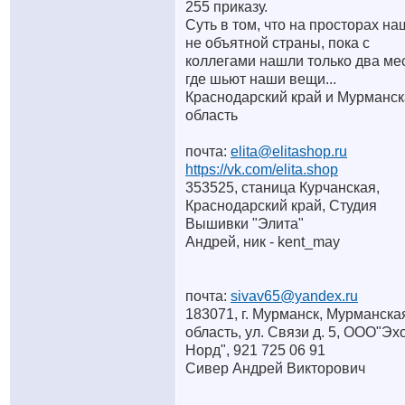
255 приказу.
Суть в том, что на просторах н
не объятной страны, пока с
коллегами нашли только два мес
где шьют наши вещи...
Краснодарский край и Мурманс
область
почта:
elita@elitashop.ru
https://vk.com/elita.shop
353525, станица Курчанская,
Краснодарский край, Студия
Вышивки "Элита"
Андрей, ник - kent_may
почта:
sivav65@yandex.ru
183071, г. Мурманск, Мурманска
область, ул. Связи д. 5, ООО"Эх
Норд", 921 725 06 91
Сивер Андрей Викторович