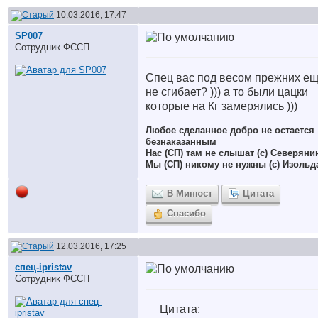
10.03.2016, 17:47
SP007
Сотрудник ФССП
Спец вас под весом прежних е
не сгибает? ))) а то были цацки
которые на Кг замерялись )))
__________________
Любое сделанное добро не остается
безнаказанным
Нас (СП) там не слышат (с) Северяни
Мы (СП) никому не нужны (с) Изольд
В Минюст
Цитата
Спасибо
12.03.2016, 17:25
спец-ipristav
Сотрудник ФССП
Цитата: