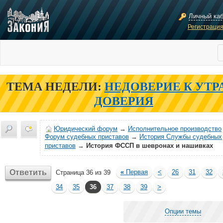
Личный ка
Регистраци
ТЕМА НЕДЕЛИ:
НЕДОВЕРИЕ К УТР
ДОВЕРИЯ
Юридический форум
→
Исполнительное производство
Форум судебных приставов
→
История Службы судебных
приставов
→
История ФССП в шевронах и нашивках
Ответить
«
Первая
<
26
31
32
Страница 36 из 39
34
35
36
37
38
39
>
Опции темы