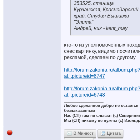
353525, станица
Курчанская, Краснодарский
край, Студия Вышивки
"Элита"
Андрей, ник - kent_may
кто-то из уполномоченных похо
снес картинку, видимо посчитали
рекламой, сделаем по другому
http://forum.zakonia.ru/album.php
al...pictureid=6747
http://forum.zakonia.ru/album.php
al...pictureid=6748
__________________
Любое сделанное добро не остается
безнаказанным
Нас (СП) там не слышат (с) Северяни
Мы (СП) никому не нужны (с) Изольд
В Минюст
Цитата