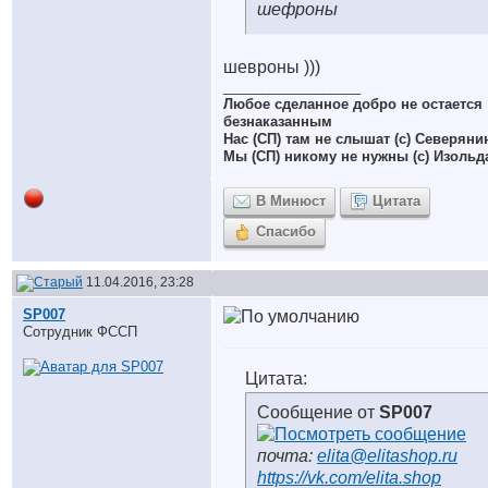
шефроны
шевроны )))
__________________
Любое сделанное добро не остается
безнаказанным
Нас (СП) там не слышат (с) Северяни
Мы (СП) никому не нужны (с) Изольд
В Минюст
Цитата
Спасибо
11.04.2016, 23:28
SP007
Сотрудник ФССП
Цитата:
Сообщение от
SP007
почта:
elita@elitashop.ru
https://vk.com/elita.shop