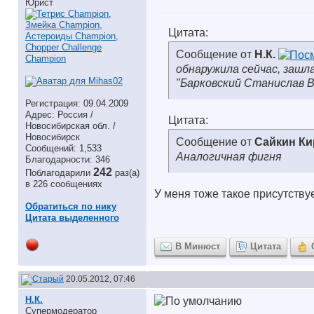
Юрист
Цитата:
Сообщение от
Н.К.
обнаружила сейчас, зашл
"Барковский Станислав 
Регистрация: 09.04.2009
Адрес: Россия /
Цитата:
Новосибирская обл. /
Новосибирск
Сообщение от
Сайкин Ки
Сообщений: 1,533
Аналогичная фигня
Благодарности: 346
242
Поблагодарили
раз(а)
в 226 сообщениях
У меня тоже такое присутству
Обратиться по нику
Цитата выделенного
В Минюст
Цитата
20.05.2012, 07:46
Н.К.
Супермодератор