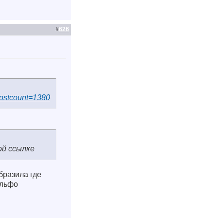
#
626
.postcount=1380
ой ссылке
бразила где
ильфо