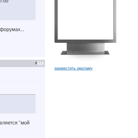
т по
форумах...
#
624
разместить рекламу
вляется "мой