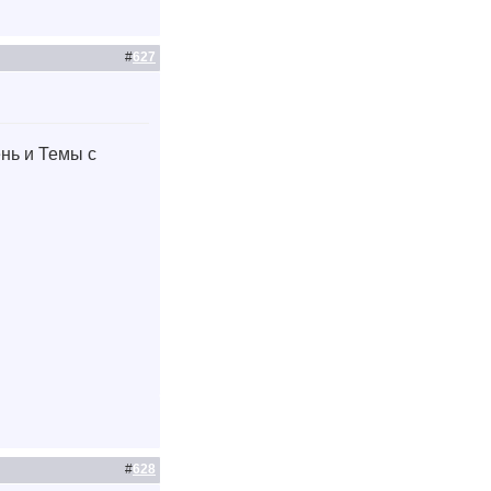
#
627
ень и Темы с
#
628