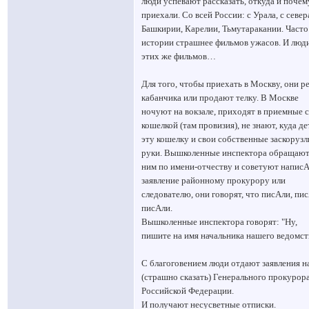
люди успевают рассказать, откуда и почем
приехали. Со всей России: с Урала, с севера
Башкирии, Карелии, Тьмутаракании. Часто
истории страшнее фильмов ужасов. И люди
этих же фильмов…
Для того, чтобы приехать в Москву, они р
кабанчика или продают телку. В Москве
ночуют на вокзале, приходят в приемные с
кошелкой (там провизия), не знают, куда де
эту кошелку и свои собственные заскоруз
руки. Вышколенные инспектора обращают
ним по имени-отчеству и советуют написА
заявление районному прокурору или
следователю, они говорят, что писАли, пи
писАли.
Вышколенные инспектора говорят: "Ну,
пишите на имя начальника нашего ведомст
С благоговением люди отдают заявления н
(страшно сказать) Генерального прокурор
Российской Федерации.
И получают несусветные отписки.