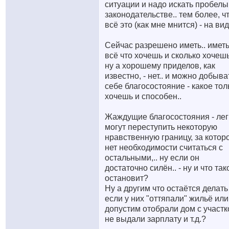
ситуации и надо искать пробелы
законодательстве.. тем более, ч
всё это (как мне мнится) - на вид
Сейчас разрешено иметь.. имет
всё что хочешь и сколько хочешь
ну а хорошему приделов, как
известно, - нет.. и можно добыва
себе благосостояние - какое тол
хочешь и способен..
Жаждущие благосостояния - лег
могут переступить некоторую
нравственную границу, за котор
нет необходимости считаться с
остальными,.. ну если он
достаточно силён.. - ну и что так
остановит?
Ну а другим что остаётся делать
если у них "оттяпали" жильё или
допустим отобрали дом с участк
не выдали зарплату и т.д.?