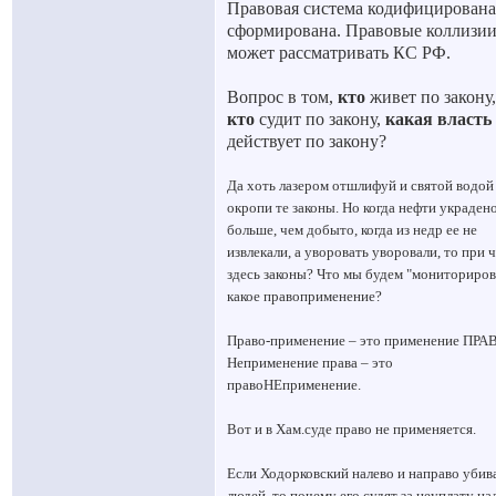
Правовая система кодифицирована
сформирована. Правовые коллизи
может рассматривать КС РФ.
Вопрос в том,
кто
живет по закону,
кто
судит по закону,
какая власть
действует по закону?
Да хоть лазером отшлифуй и святой водой
окропи те законы. Но когда нефти украден
больше, чем добыто, когда из недр ее не
извлекали, а уворовать уворовали, то при 
здесь законы? Что мы будем "мониториров
какое правоприменение?
Право-применение – это применение ПРА
Неприменение права – это
правоНЕприменение.
Вот и в Хам.суде право не применяется.
Если Ходорковский налево и направо убив
людей, то почему его судят за неуплату на