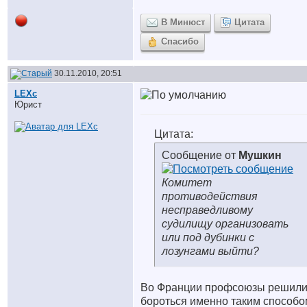
В Минюст
Цитата
Спасибо
30.11.2010, 20:51
LEXc
Юрист
Цитата:
Сообщение от
Мушкин
Комитет
противодействия
несправедливому
судилищу организовать
или под дубинки с
лозунгами выйти?
Во Франции профсоюзы решил
бороться именно таким способо