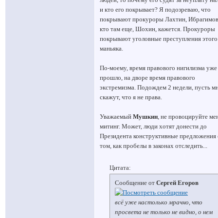
и кто его покрывает? Я подозреваю, что
покрывают прокуроры Лахтин, Ибрагимов
кто там еще, Шохин, кажется. Прокуроры
покрывают уголовные преступления этого
маньяка.
По-моему, время правового нигилизма уже
прошло, на дворе время правового
экстремизма. Подождем 2 недели, пусть м
скажут, что я не права.
Уважаемый
Мушкин
, не провоцируйте ме
митинг. Может, люди хотят донести до
Президента конструктивные предложения 
том, как пробелы в законах отследить...
Цитата:
Сообщение от
Сергей Егоров
всё уже настолько мрачно, что
просвета не только не видно, о нем