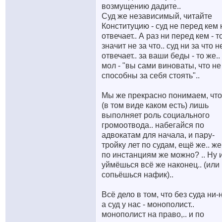
возмущению дадите..
Суд же независимый, читайте
Конституцию - суд не перед кем 
отвечает.. А раз ни перед кем - т
значит не за что.. суд ни за что н
отвечает.. за ваши беды - то же..
мол - "вы сами виноваты, что не
способны за себя стоять"..
Мы же прекрасно понимаем, что
(в том виде каком есть) лишь
выполняет роль социального
громоотвода.. набегайся по
адвокатам для начала, и пару-
тройку лет по судам, ещё же.. же
по инстанциям же можно? .. Ну 
уймёшься всё же наконец.. (или
сопьёшься нафик)..
Всё дело в том, что без суда ни-н
а суд у нас - монополист..
монополист на право,.. и по