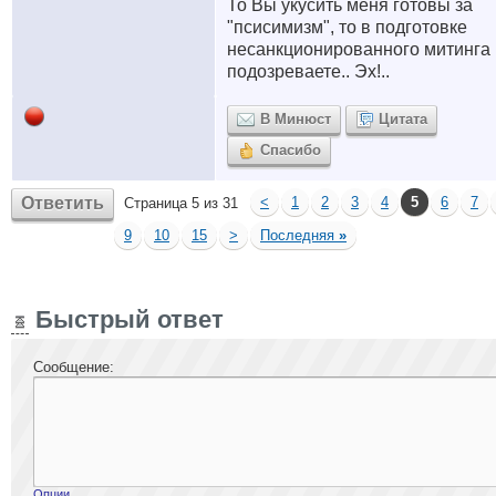
То Вы укусить меня готовы за
"псисимизм", то в подготовке
несанкционированного митинга
подозреваете.. Эх!..
В Минюст
Цитата
Спасибо
Ответить
<
1
2
3
4
5
6
7
Страница 5 из 31
9
10
15
>
Последняя
»
Быстрый ответ
Сообщение:
Опции