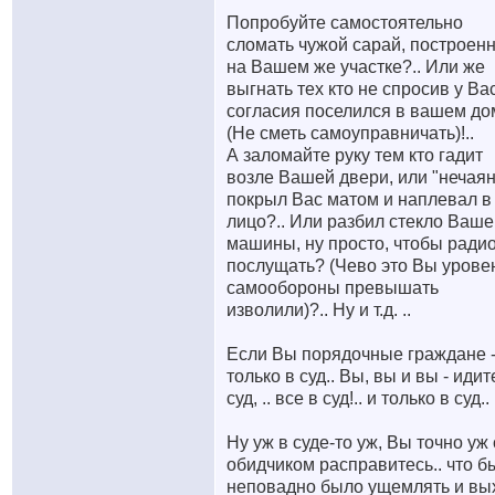
Попробуйте самостоятельно
сломать чужой сарай, построен
на Вашем же участке?.. Или же
выгнать тех кто не спросив у Ва
согласия поселился в вашем до
(Не сметь самоуправничать)!..
А заломайте руку тем кто гадит
возле Вашей двери, или "нечая
покрыл Вас матом и наплевал в
лицо?.. Или разбил стекло Ваше
машины, ну просто, чтобы ради
послущать? (Чево это Вы урове
самообороны превышать
изволили)?.. Ну и т.д. ..
Если Вы порядочные граждане -
только в суд.. Вы, вы и вы - идит
суд, .. все в суд!.. и только в суд..
Ну уж в суде-то уж, Вы точно уж 
обидчиком расправитесь.. что б
неповадно было ущемлять и вы