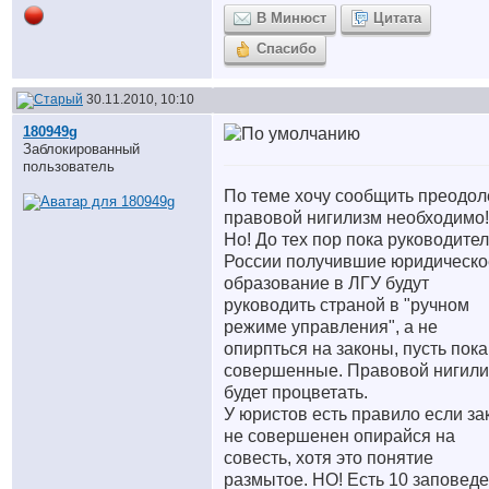
В Минюст
Цитата
Спасибо
30.11.2010, 10:10
180949g
Заблокированный
пользователь
По теме хочу сообщить преодол
правовой нигилизм необходимо!
Но! До тех пор пока руководите
России получившие юридическо
образование в ЛГУ будут
руководить страной в "ручном
режиме управления", а не
опирпться на законы, пусть пока
совершенные. Правовой нигил
будет процветать.
У юристов есть правило если за
не совершенен опирайся на
совесть, хотя это понятие
размытое. НО! Есть 10 заповеде