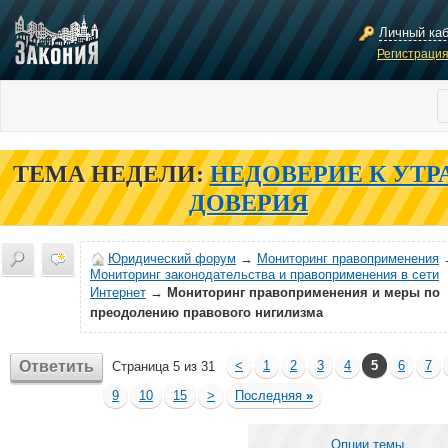
Личный ка
Регистраци
ТЕМА НЕДЕЛИ:
НЕДОВЕРИЕ К УТР
ДОВЕРИЯ
Юридический форум
→
Мониторинг правоприменения
Мониторинг законодательства и правоприменения в сети
Интернет
→
Мониторинг правоприменения и меры по
преодолению правового нигилизма
Ответить
<
1
2
3
4
5
6
7
Страница 5 из 31
9
10
15
>
Последняя
»
Опции темы