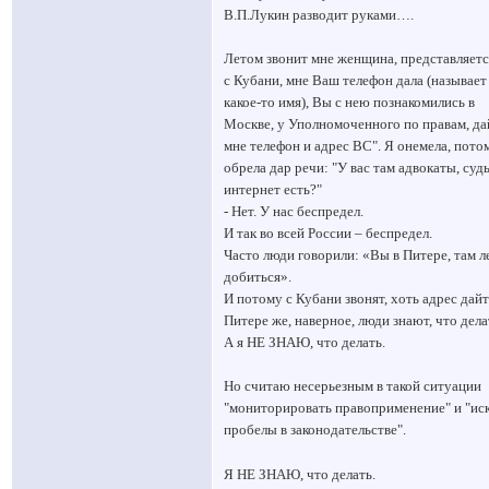
В.П.Лукин разводит руками….
Летом звонит мне женщина, представляетс
с Кубани, мне Ваш телефон дала (называет
какое-то имя), Вы с нею познакомились в
Москве, у Уполномоченного по правам, да
мне телефон и адрес ВС". Я онемела, пото
обрела дар речи: "У вас там адвокаты, суд
интернет есть?"
- Нет. У нас беспредел.
И так во всей России – беспредел.
Часто люди говорили: «Вы в Питере, там л
добиться».
И потому с Кубани звонят, хоть адрес дайт
Питере же, наверное, люди знают, что дела
А я НЕ ЗНАЮ, что делать.
Но считаю несерьезным в такой ситуации
"мониторировать правоприменение" и "ис
пробелы в законодательстве".
Я НЕ ЗНАЮ, что делать.