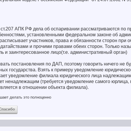
о ст.207 АПК РФ дела об оспаривании рассматриваются по 
обенностями, установленными федеральном законе об адм
асписывает участников, права и обязанности сторон при о
одатайствами и прочими правами обеих сторон. Только наз
ель и заинтересованное лицо(т.е. административный орган)
ть постановления по ДАП, поэтому говорить ничего не буду
ных государства. Взять к примеру уведомление юридическо
итает уведомление филиала юридического лица надлежащи
ет ненадлежащим (требуется уведомление самого юрлица, 
вляется в отношении объекта филиала).
шает делать это полноценно
Спасибо