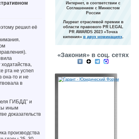
стративном
Интернет, в соответствии с
Соглашением с Минюстом
России
Лауреат отраслевой премии в
оэтому решил её
области правового PR LEGAL
PR AWARDS 2023 «Точка
кипения»
в двух номинациях
.
нимания.
ном
правления).
«Закония» в соц. сетях
явила
 ходатайства,
е рта не успел
 она-то и не
ствовала в
теля ГИБДД" и
осы иным
тве доказательств
ика производства
о главы 25, 30