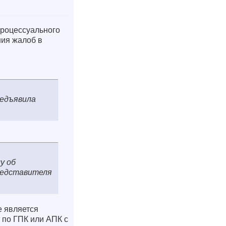
процессуального
ния жалоб в
редъявила
у об
редставителя
е является
 по ГПК или АПК с