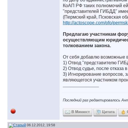
КоАП РФ таких полномочий ей 
"представителей ГИБДД" имеет
(Пермский край, Псковская обл
http://actoscope.com/pfo/permsk
Предлагаю участникам фор
осуществляющим юридичес
толкованием закона.
От себя добавлю возможные 
1) Отвод "представителю ГИБ
2) Отвод судье, после отказа 
3) Игнорирование вопросов, з
являющегося участником прои
__________________
Последний раз редактировалось Ант
В Минюст
Цитата
06.12.2012, 19:58