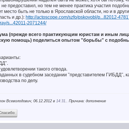
не предоставил, но тем не менее практика участия подобн
 место быть не только в Ярославской области, но и в друг
асть и др.):
http://actoscope.com/szfo/pskovobl/p...82012-4781
ray/s...42011-2071244/
ума (прежде всего практикующим юристам и иным лиц
кую помощь) поделиться опытом "борьбы" с подобн
варианты:
ДД".
в удовлетворении такого отвода.
аданных в судебном заседании "представителем ГИБДД", ка
зводства по делу.
он Всеволодович; 06.12.2012 в
14:31
.. Причина: дополнение
Спасибо