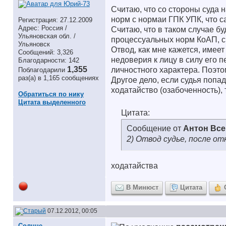
Считаю, что со стороны суда 
норм с нормаи ГПК УПК, что са
Регистрация: 27.12.2009
Адрес: Россия /
Считаю, что в таком случае б
Ульяновская обл. /
процессуальных норм КоАП, с
Ульяновск
Отвод, как мне кажется, имее
Сообщений: 3,326
недоверия к лицу в силу его 
Благодарности: 142
1,355
личностного характера. Поэто
Поблагодарили
раз(а) в 1,165 сообщениях
Другое дело, если судья попад
ходатайство (озабоченность), 
Обратиться по нику
Цитата выделенного
Цитата:
Сообщение от
Антон Вс
2) Отвод судье, после от
ходатайства
В Минюст
Цитата
07.12.2012, 00:05
Солнце