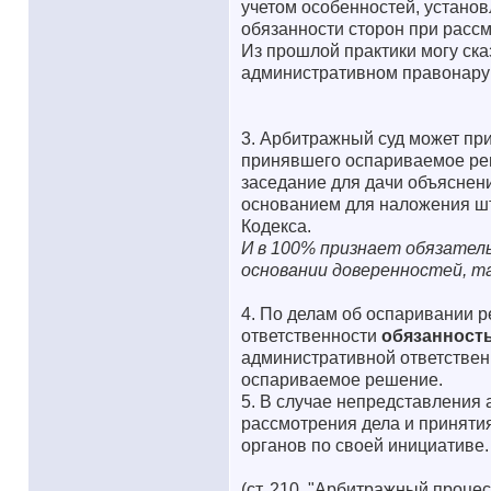
учетом особенностей, устано
обязанности сторон при расс
Из прошлой практики могу ска
административном правонару
3. Арбитражный суд может пр
принявшего оспариваемое реше
заседание для дачи объяснени
основанием для наложения шт
Кодекса.
И в 100% признает обязатель
основании доверенностей, та
4. По делам об оспаривании 
ответственности
обязанност
административной ответствен
оспариваемое решение.
5. В случае непредставления
рассмотрения дела и приняти
органов по своей инициативе.
(ст. 210, "Арбитражный проце