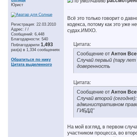
рассмотрени
Юрист
Всё это только говорит о да
кодекса, потому как это уже н
Регистрация: 22.03.2010
Адрес: / /
судах.ИМХО.
Сообщений: 6,448
Благодарности: 540
Цитата:
1,493
Поблагодарили
раз(а) в 1,334 сообщениях
Сообщение от
Антон Вс
Обратиться по нику
Случай первый (пару лет
Цитата выделенного
доверенность
Цитата:
Сообщение от
Антон Вс
Случай второй (сегодня)
административном право
ГИБДД"
На мой взгляд, в первом случ
участником процесса, во втор