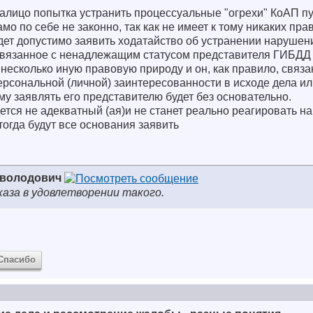
налицо попытка устранить процессуальные "огрехи" КоАП п
мо по себе не законно, так как не имеет к тому никаких пр
удет допустимо заявить ходатайство об устранении нарушен
вязанное с ненадлежащим статусом представителя ГИБДД 
т несколько иную правовую природу и он, как правило, связ
персональной (личной) заинтересованности в исходе дела и
му заявлять его представителю будет без основательно.
ется не адекватный (ая)и не станет реально реагировать на
тогда будут все основания заявить
еволодович
каза в удовлетворении такого.
Спасибо