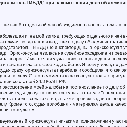
едставитель ГИБДД" при рассмотрении дела об админи
ал, не нашёл отдельной для обсуждаемого вопроса темы и п
болевшая и, на мой взгляд, требующая отдельного к ней в
ва случая, когда в производстве по делу об административ
редставитель ГИБДД (не инспектор ДПС, а юрисконсульт у
зад): Юрисконсульт явилась на судебное заседание и предъ
дала вопрос "Имеются ли у участников производства по делу
 и начала излагать своё ходатайство. Я возмутился, но даж
удья сразу юрисконсульта перебила и сообщила, что как раз
ства по делу. С этого момента юрисконсульт только присут
ствии со статьёй 24.3 КоАП РФ.
и рассмотрении моей жалобы на постановление по делу об
ении судья допустил юрисконсульта в статусе "представи
влять отводы, ходатайства, а также правом задавать вопр
елу. Кроме того, судья приобщил к материалам дела в качес
юрисконсультом.
шеуказанный юрисконсульт никакими полномочиями участн
правонарушении наделён быть не может, хотя бы потому, чт