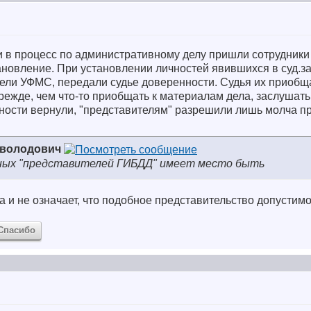
ьи в процесс по административному делу пришли сотрудник
ановление. При установлении личностей явившихся в суд.з
тели УФМС, передали судье доверенности. Судья их приобщ
прежде, чем что-то приобщать к материалам дела, заслушат
ности вернули, "представителям" разрешили лишь молча пр
еволодович
ных "представителей ГИБДД" имеет место быть
а и не означает, что подобное представительство допустим
Спасибо