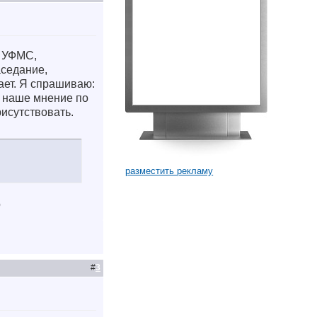
и УФМС,
аседание,
ает. Я спрашиваю:
ь наше мнение по
исутствовать.
разместить рекламу
о
#
3