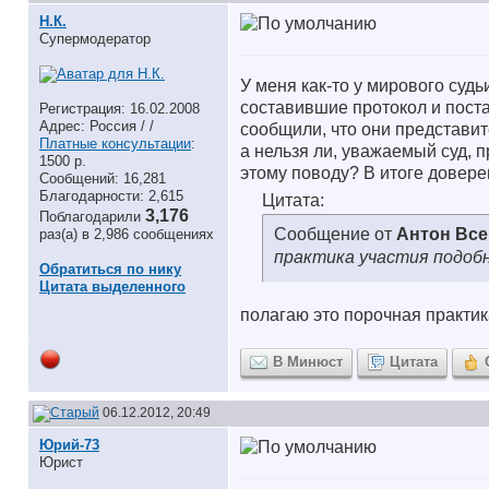
Н.К.
Супермодератор
У меня как-то у мирового суд
составившие протокол и пост
Регистрация: 16.02.2008
Адрес: Россия / /
сообщили, что они представи
Платные консультации
:
а нельзя ли, уважаемый суд, 
1500 р.
этому поводу? В итоге довере
Сообщений: 16,281
Благодарности: 2,615
Цитата:
3,176
Поблагодарили
Сообщение от
Антон Вс
раз(а) в 2,986 сообщениях
практика участия подоб
Обратиться по нику
Цитата выделенного
полагаю это порочная практик
В Минюст
Цитата
06.12.2012, 20:49
Юрий-73
Юрист