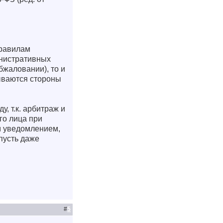
правилам
инистративных
бжаловании), то и
ываются стороны
, т.к. арбитраж и
го лица при
м уведомлением,
пусть даже
#
5