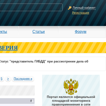
Личный кабинет
Регистрация
екты
Статьи
Форум
ВЕРИЯ
Статус "представитель ГИБДД" при рассмотрении дела об
5
>
Последняя
»
Портал является официальной
площадкой мониторинга
#
1
правоприменения в сети