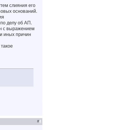
утем слияния его
авовых оснований.
ия
по делу об АП.
ан с выражением
ли иных причин
 такое
#
4