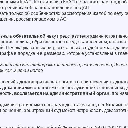
вленными КоАП. К сожалению КоАП не расписывает подробн
мотрении жалоб на постановление по ДАП.
зать только об особенностях рассмотрения жалоб по делу о
шении, рассматриваемом в АС.
изнать
обязательной
явку представителя административног
ние, и лица, обратившегося в суд с заявлением, и вызват
й. Неявка указанных лиц, вызванных в судебное заседание
рафа в порядке и в размерах, которые установлены в глав
ной и грозит штрафами за неявку и, естественно, допус
к как ..читай далее
решений административных органов о привлечении к админ
ь доказывания
обстоятельств, послуживших основанием дл
ности,
возлагается на административный орган
, приня
 административными органами доказательств, необходимых
я решения, арбитражный суд может истребовать доказатель
ссуальный кодекс Российской Федерации" от 24.07.2002 N 95