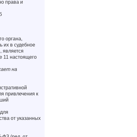
о права и
б
о органа,
ь их в судебное
, является
е 11 настоящего
кает на
истративной
я привлечения к
вший
 для
ства от указанных
-ФЗ (ред. от