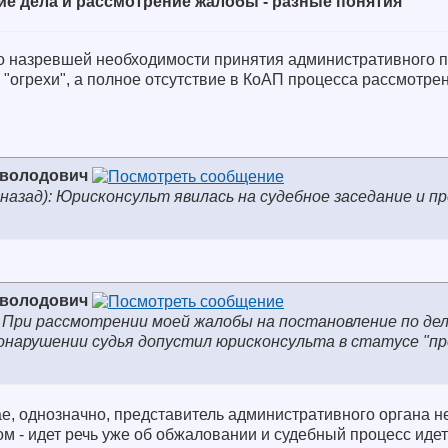
е дела и рассмотрение жалобы - разные понятия
вно назревшей необходимости принятия административного 
е "огрехи", а полное отсутствие в КоАП процесса рассмотре
еволодович
 назад): Юрисконсульт явилась на судебное заседание и п
еволодович
: При рассмотрении моей жалобы на постановление по дел
нарушении судья допустил юрисконсульта в статусе "п
ае, однозначно, представитель административного органа н
ом - идет речь уже об обжаловании и судебный процесс идет