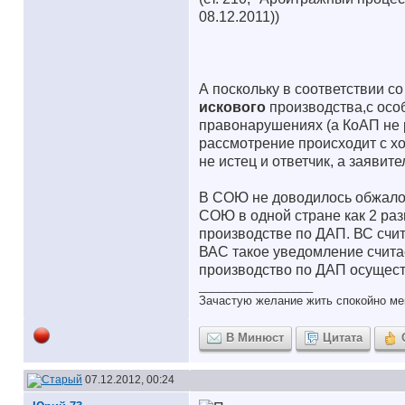
08.12.2011))
А поскольку в соответствии с
искового
производства,с ос
правонарушениях (а КоАП не р
рассмотрение происходит с х
не истец и ответчик, а заявит
В СОЮ не доводилось обжалова
СОЮ в одной стране как 2 раз
производстве по ДАП. ВС сч
ВАС такое уведомление счита
производство по ДАП осущест
__________________
Зачастую желание жить спокойно ме
В Минюст
Цитата
07.12.2012, 00:24