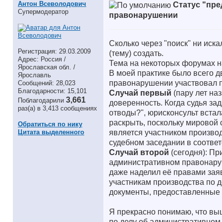
Антон Всеволодович
Статус "пр
Супермодератор
правонарушении
Сколько через "поиск" ни иск
Регистрация: 29.03.2009
(тему) создать.
Адрес: Россия /
Тема на некоторых форумах на
Ярославская обл. /
В моей практике было всего д
Ярославль
правонарушении участвовал п
Сообщений: 28,023
Благодарности: 15,101
Случай первый
(пару лет на
3,661
Поблагодарили
доверенность. Когда судья за
раз(а) в 3,413 сообщениях
отводы?", юрисконсульт встала
раскрыть, поскольку мировой с
Обратиться по нику
является участником производ
Цитата выделенного
судебном заседании в соответ
Случай второй
(сегодня): Пр
административном правонаруш
даже наделил её правами зая
участникам производства по д
документы, предоставленные 
Я прекрасно понимаю, что вы
по делу об административном 