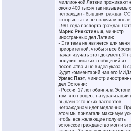
миллионной Латвии проживают 
около 400 тысяч так называемых
неграждан - бывших граждан СС
которые так и не получили после
1991 года паспорта граждан Лат
Марис Риекстиньш
, министр
иностранных дел Латвии:
- Эта тема не является для меня
приоритетной, чтобы я все броси
начал изучать этот документ. Я н
получил никаких сообщений из
посольства и не видел указа. В с
будет комментарий нашего МИДа
Урмас Паэт
, министр иностранн
дел Эстонии:
- Россия 17 лет обвиняла Эстони
том, что процесс натурализации 
выдачи эстонских паспортов
негражданам идет медленно. Пр
этом мы прилагали максимум ус
чтобы все желающие получить
эстонское гражданство могли эт
сделать. За последние четыре го