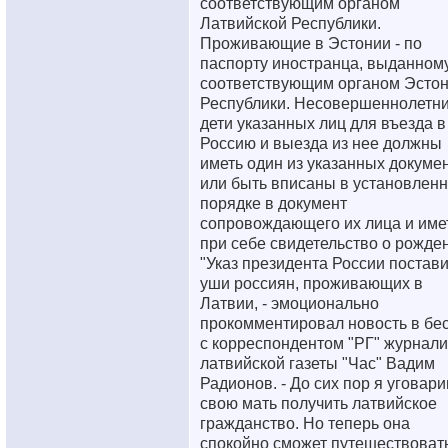
соответствующим органом
Латвийской Республики.
Проживающие в Эстонии - по
паспорту иностранца, выданном
соответствующим органом Эстон
Республики. Несовершеннолетн
дети указанных лиц для въезда в
Россию и выезда из нее должны
иметь один из указанных докуме
или быть вписаны в установлен
порядке в документ
сопровождающего их лица и име
при себе свидетельство о рожде
"Указ президента России постави
уши россиян, проживающих в
Латвии, - эмоционально
прокомментировал новость в бе
с корреспондентом "РГ" журнали
латвийской газеты "Час" Вадим
Радионов. - До сих пор я уговар
свою мать получить латвийское
гражданство. Но теперь она
спокойно сможет путешествовать