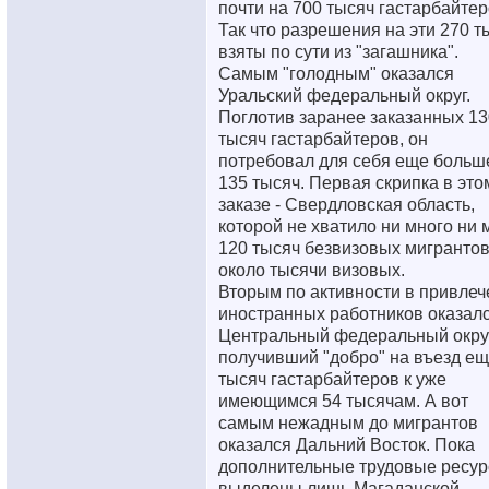
почти на 700 тысяч гастарбайтер
Так что разрешения на эти 270 т
взяты по сути из "загашника".
Самым "голодным" оказался
Уральский федеральный округ.
Поглотив заранее заказанных 13
тысяч гастарбайтеров, он
потребовал для себя еще больше
135 тысяч. Первая скрипка в это
заказе - Свердловская область,
которой не хватило ни много ни 
120 тысяч безвизовых мигрантов
около тысячи визовых.
Вторым по активности в привлеч
иностранных работников оказал
Центральный федеральный округ
получивший "добро" на въезд ещ
тысяч гастарбайтеров к уже
имеющимся 54 тысячам. А вот
самым нежадным до мигрантов
оказался Дальний Восток. Пока
дополнительные трудовые ресу
выделены лишь Магаданской