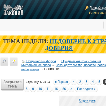
Личный ка
Регистраци
ТЕМА НЕДЕЛИ:
НЕДОВЕРИЕ К УТР
ДОВЕРИЯ
Юридический форум
→
Юридическая консультация
→
Миграционное право
→
Законодательство, новости, поле
информация
→
НОВОСТИ!
Закрытая
«
Первая
<
2
3
4
5
Страница 6 из 64
тема
8
9
10
11
16
56
>
Последняя
»
Опции темы