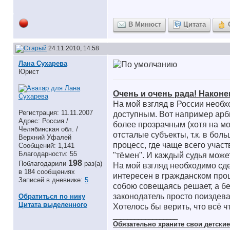
В Минюст
Цитата
24.11.2010, 14:58
Лана Сухарева
Юрист
Очень и очень рада! Наконе
На мой взгляд в России необх
Регистрация: 11.11.2007
доступным. Вот например арби
Адрес: Россия /
более прозрачным (хотя на м
Челябинская обл. /
отсталые субъекты, т.к. в бо
Верхний Уфалей
процесс, где чаще всего учас
Сообщений: 1,141
Благодарности: 55
"тёмен". И каждый судья може
198
Поблагодарили
раз(а)
На мой взгляд необходимо сде
в 184 сообщениях
интересен в гражданском проц
Записей в дневнике:
5
собою совещаясь решает, а бе
законодатель просто поиздев
Обратиться по нику
Цитата выделенного
Хотелось бы верить, что всё 
__________________
Обязательно храните cвои детские 