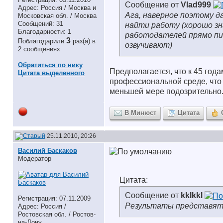
Сообщение от
Vlad999
Адрес: Россия / Москва и
Ага, наверное поэтому 
Московская обл. / Москва
Сообщений: 31
найти работу (хорошо зн
Благодарности: 1
работодателей прямо пи
3
Поблагодарили
раз(а) в
озвучивают)
2 сообщениях
Обратиться по нику
Предполагается, что к 45 го
Цитата выделенного
профессиональной среде, что б
меньшей мере подозрительно.
В Минюст
Цитата
25.11.2010, 20:26
Василий Баскаков
Модератор
Цитата:
Сообщение от
kklkkl
Регистрация: 07.11.2009
Результаты представят 
Адрес: Россия /
Ростовская обл. / Ростов-
на-Дону