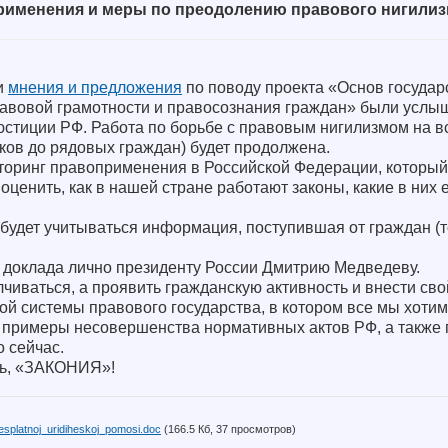
рименения и меры по преодолению правового нигили
и
мнения и предложения
по поводу проекта «Основ государ
равовой грамотности и правосознания граждан» были услы
стиции РФ. Работа по борьбе с правовым нигилизмом на вс
ов до рядовых граждан) будет продолжена.
торинг правоприменения в Российской Федерации, который
ценить, как в нашей стране работают законы, какие в них е
удет учитываться информация, поступившая от граждан (то
е доклада лично президенту России Дмитрию Медведеву.
чиваться, а проявить гражданскую активность и внести сво
й системы правового государства, в котором все мы хотим
 примеры несовершенства нормативных актов РФ, а также
 сейчас.
сь, «ЗАКОНИЯ»!
platnoj_uridiheskoj_pomosi.doc
(166.5 Кб, 37 просмотров)