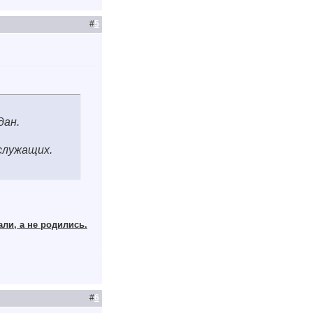
#
5
дан.
служащих.
али, а не родились.
#
6