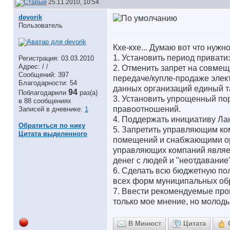
25.11.2010, 10:54
devorik
Пользователь
Кхе-кхе... Думаю вот что нужно
1. Установить период приват
Регистрация: 03.03.2010
Адрес: / /
2. Отменить запрет на совмещ
Сообщений: 397
передаче/купле-продаже элект
Благодарности: 54
данных организаций единый т
94
Поблагодарили
раз(а)
3. Установить упрощенный по
в 88 сообщениях
правоотношений.
Записей в дневнике:
1
4. Поддержать инициативу Ла
Обратиться по нику
5. Запретить управляющим к
Цитата выделенного
помещений и снабжающими орг
управляющих компаний являет
денег с людей и "неотдавание
6. Сделать всю бюджетную пол
всех форм муниципальных об
7. Ввести рекомендуемые про
только мое мнение, но молод
В Минюст
Цитата