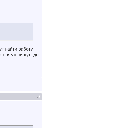
т найти работу
й прямо пишут "до
#
7