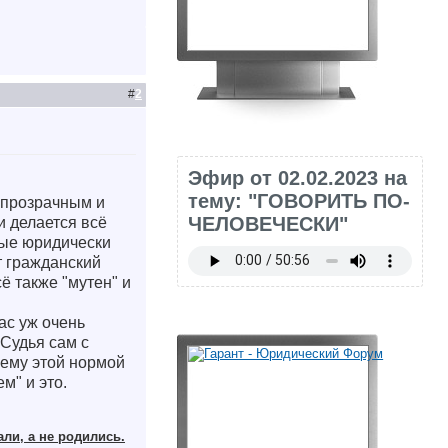
#
2
Эфир от 02.02.2023 на
тему: "ГОВОРИТЬ ПО-
е прозрачным и
ЧЕЛОВЕЧЕСКИ"
и делается всё
мые юридически
т гражданский
ё также "мутен" и
ас уж очень
 Судья сам с
оему этой нормой
м" и это.
али, а не родились.