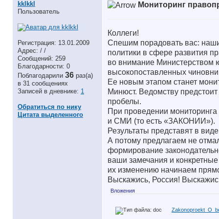
kklkkl
Мониторинг правоп
Пользователь
Коллеги!
Спешим порадовать вас: наш
Регистрация: 13.01.2009
Адрес: / /
политики в сфере развития п
Сообщений: 259
во внимание Министерством ю
Благодарности: 0
высокопоставленных чиновник
36
Поблагодарили
раз(а)
Ее новым этапом станет мони
в 31 сообщениях
Минюст. Ведомству предстоит о
Записей в дневнике:
1
пробелы.
Обратиться по нику
При проведении мониторинга б
Цитата выделенного
и СМИ (то есть «ЗАКОНИИ»).
Результаты представят в вид
А потому предлагаем не отмал
формирование законодательно
ваши замечания и конкретные
их изменению начинаем прямо
Выскажись, Россия! Выскажи
Вложения
Zakonoproekt_O_bes