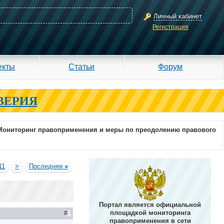
Личный кабинет
Регистрация
екты
Статьи
Форум
ВЕРИЯ
Мониторинг правоприменения и меры по преодолению правового
11
>
Последняя
»
Портал является официальной
площадкой мониторинга
#
1
правоприменения в сети