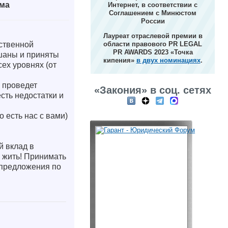
зма
Интернет, в соответствии с
Соглашением с Минюстом
России
Лауреат отраслевой премии в
ственной
области правового PR LEGAL
PR AWARDS 2023 «Точка
шаны и приняты
кипения»
в двух номинациях
.
ех уровнях (от
 проведет
«Закония» в соц. сетях
сть недостатки и
 есть нас с вами)
й вклад в
 жить! Принимать
 предложения по