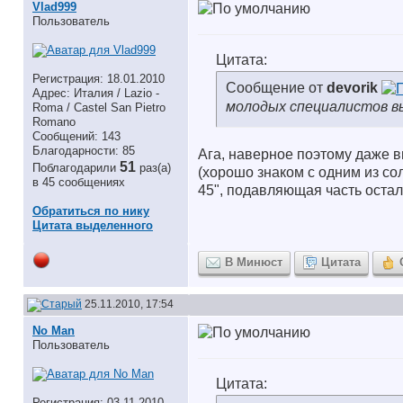
Vlad999
Пользователь
Цитата:
Регистрация: 18.01.2010
Сообщение от
devorik
Адрес: Италия / Lazio -
молодых специалистов в
Roma / Castel San Pietro
Romano
Сообщений: 143
Благодарности: 85
Ага, наверное поэтому даже 
51
Поблагодарили
раз(а)
(хорошо знаком с одним из с
в 45 сообщениях
45", подавляющая часть оста
Обратиться по нику
Цитата выделенного
В Минюст
Цитата
25.11.2010, 17:54
No Man
Пользователь
Цитата:
Регистрация: 03.11.2010