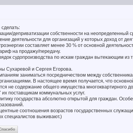
 сделать:
изации/деприватизации собственности на неопределенный с
ение деятельности для организаций у которых доход от дея
роэнергии составляет менее 30 % от основной деятельност
ариф на продажу/передачу.
рядок судопроизводства по искам граждан вытекающим из 
ны Сухаревой и Сергея Егорова.
омпаниям заниматься посредничеством между собственник
анизациями. В настоящее время получается, что основно
ся не содержание общего имущества многоквартирного до
" их поставщикам коммунальных услуг.
итику государства абсолютно открытой для граждан. Особе
разований.
центные соотношения возрастов государственных служащи
ых специалистов выживают.)
Спасибо