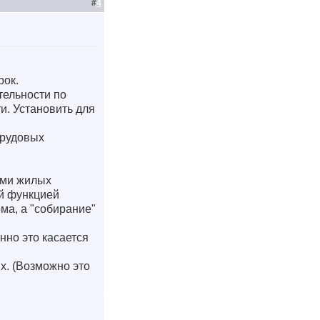
#
4
рок.
тельности по
и. Установить для
трудовых
ами жилых
й функцией
ма, а "собирание"
нно это касается
х. (Возможно это