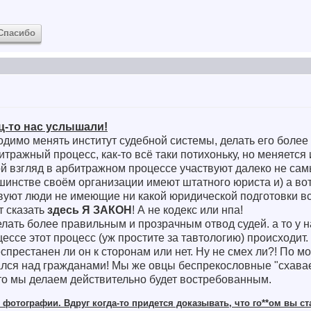
Спасибо
ц-то нас услышали!
одимо менять институт судебной системы, делать его боле
тражный процесс, как-то всё таки потихоньку, но меняется 
ой взгляд в арбитражном процессе участвуют далеко не са
льшинстве своём организации имеют штатного юриста и) а во
твуют люди не имеющие ни какой юридической подготовки вс
т сказать
здесь Я ЗАКОН
! А не кодекс или нпа!
лать более правильным и прозрачным отвод судей. а то у н
ессе этот процесс (уж простите за тавтологию) происходит.
спрестанен ли он к сторонам или нет. Ну не смех ли?! По м
ался над гражданами! Мы же овцы беспрекословные "схавае
что мы делаем действительно будет востребованным.
фотографии. Вдруг когда-то придется доказывать, что го**ом вы ст