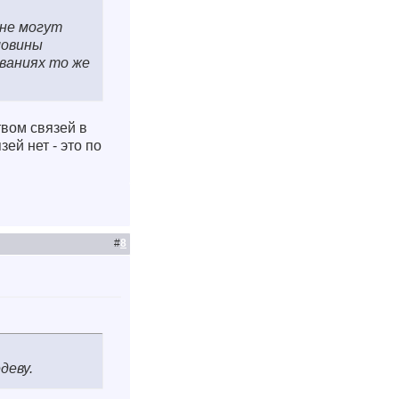
 не могут
ловины
ваниях то же
твом связей в
ей нет - это по
#
8
деву.