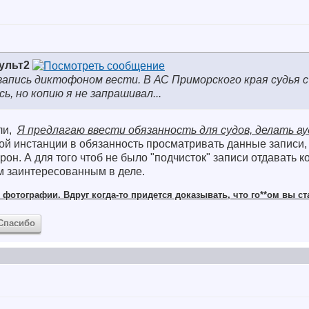
ульт2
запись диктофоном вести. В АС Приморского края судья 
ь, но копию я не запрашивал...
ли,
Я предлагаю ввести обязанность для судов, делать ау
ой инстанции в обязанность просматривать данные записи, 
рон. А для того чтоб не было "подчисток" записи отдавать к
м заинтересованным в деле.
фотографии. Вдруг когда-то придется доказывать, что го**ом вы ст
Спасибо