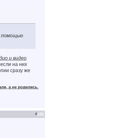
с помощью
дио и видео
если на них
опии сразу же
али, а не родились.
#
248