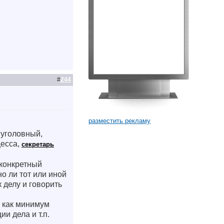
#
244
разместить рекламу
 уголовный,
цесса,
секретарь
 конкретный
о ли тот или иной
 делу и говорить
то как минимум
и дела и т.п.