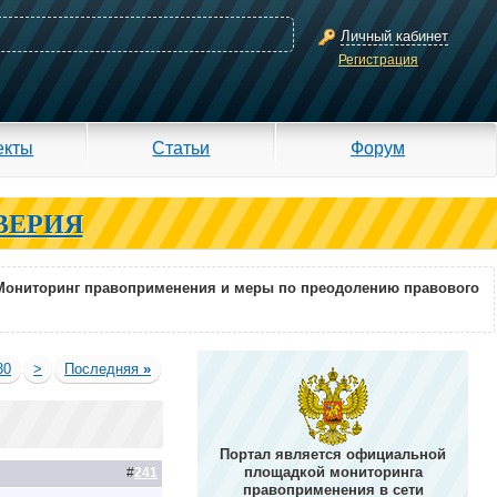
Личный кабинет
Регистрация
екты
Статьи
Форум
ВЕРИЯ
Мониторинг правоприменения и меры по преодолению правового
30
>
Последняя
»
Портал является официальной
площадкой мониторинга
#
241
правоприменения в сети