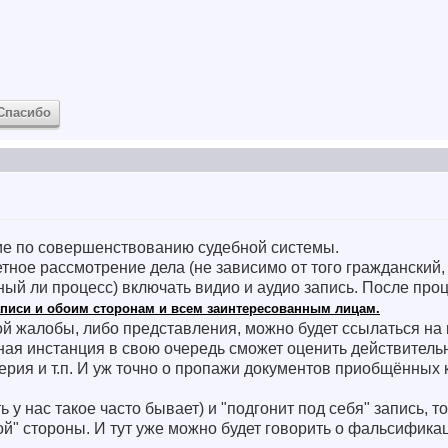
Спасибо
ие по совершенствованию судебной системы.
тное рассмотрение дела (не зависимо от того гражданский,
ый ли процесс) включать видио и аудио запись. После про
записи и обоим сторонам и всем заинтересованным лицам.
ой жалобы, либо представления, можно будет ссылаться на
ная инстанция в свою очередь сможет оценить действительн
ерия и т.п. И уж точно о пропажи документов приобщённых к
ь у нас такое часто бывает) и "подгонит под себя" запись, 
й" стороны. И тут уже можно будет говорить о фальсификаци