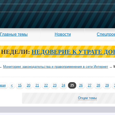
Главные темы
Новости
Спецпро
 НЕДЕЛИ:
НЕДОВЕРИЕ К УТРАТЕ ДО
→
Мониторинг законодательства и правоприменения в сети Интернет
→
вая
<
15
20
21
22
23
24
25
26
27
28
29
Опции темы