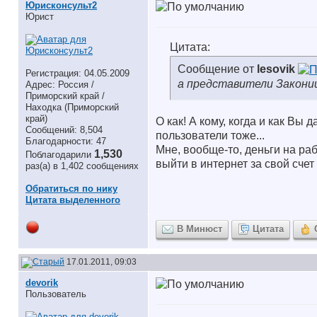
Юрисконсульт2
Юрист
Цитата:
Сообщение от
lesovik
Регистрация: 04.05.2009
а представители Законии
Адрес: Россия /
Приморский край /
Находка (Приморский
край)
О как! А кому, когда и как Вы
Сообщений: 8,504
пользователи тоже...
Благодарности: 47
Мне, вообще-то, деньги на ра
1,530
Поблагодарили
выйти в интернет за свой счет
раз(а) в 1,402 сообщениях
Обратиться по нику
Цитата выделенного
В Минюст
Цитата
17.01.2011, 09:03
devorik
Пользователь