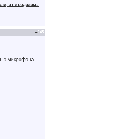
али, а не родились.
#
245
ощью микрофона