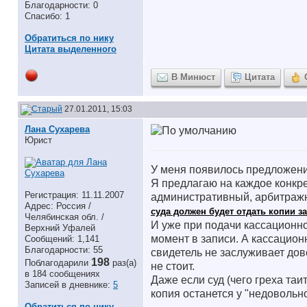
Благодарности: 0
Спасибо: 1
Обратиться по нику
Цитата выделенного
В Минюст
Цитата
27.01.2011, 15:03
Лана Сухарева
Юрист
У меня появилось предложен
Я предлагаю на каждое конкре
Регистрация: 11.11.2007
административный, арбитражн
Адрес: Россия /
суда должен будет отдать копии 
Челябинская обл. /
И уже при подачи кассационн
Верхний Уфалей
момент в записи. А кассацион
Сообщений: 1,141
Благодарности: 55
свидетель не заслуживает дов
198
Поблагодарили
раз(а)
не стоит.
в 184 сообщениях
Даже если суд (чего греха таит
Записей в дневнике:
5
копия останется у "недовольно
__________________
Обратиться по нику