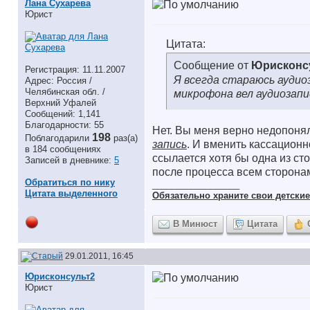
Лана Сухарева
Юрист
Цитата:
Сообщение от
Юрисконс
Регистрация: 11.11.2007
Я всегда стараюсь аудио
Адрес: Россия /
Челябинская обл. /
микрофона вел аудиозапис
Верхний Уфалей
Сообщений: 1,141
Благодарности: 55
Нет. Вы меня верно недопоня
198
Поблагодарили
раз(а)
запись
. И вменить кассационн
в 184 сообщениях
ссылается хотя бы одна из сто
Записей в дневнике:
5
после процесса всем сторона
Обратиться по нику
__________________
Цитата выделенного
Обязательно храните cвои детские 
В Минюст
Цитата
29.01.2011, 16:45
Юрисконсульт2
Юрист