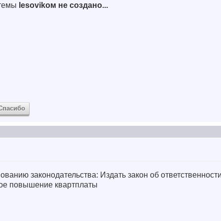
 темы
lesovikом не создано...
Спасибо
ванию законодательства: Издать закон об ответственнос
ное повышение квартплаты