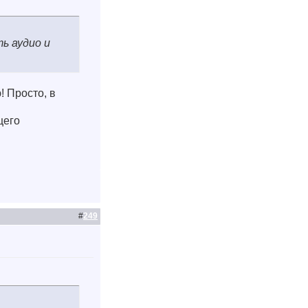
ь аудио и
! Просто, в
щего
#
249