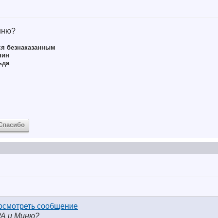
иню?
ся безнаказанным
нин
ьда
Спасибо
А и Миню?