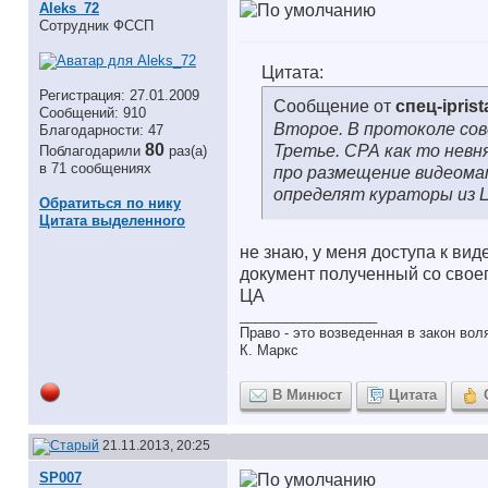
Aleks_72
Сотрудник ФССП
Цитата:
Регистрация: 27.01.2009
Сообщение от
спец-iprist
Сообщений: 910
Второе. В протоколе со
Благодарности: 47
80
Третье. СРА как то невн
Поблагодарили
раз(а)
в 71 сообщениях
про размещение видеома
определят кураторы из Ц
Обратиться по нику
Цитата выделенного
не знаю, у меня доступа к ви
документ полученный со своег
ЦА
__________________
Право - это возведенная в закон во
К. Маркс
В Минюст
Цитата
21.11.2013, 20:25
SP007