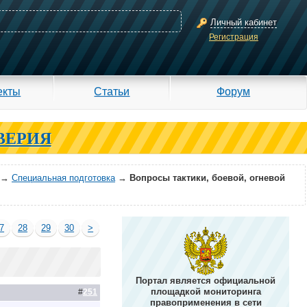
Личный кабинет
Регистрация
екты
Статьи
Форум
ВЕРИЯ
→
Специальная подготовка
→
Вопросы тактики, боевой, огневой
7
28
29
30
>
Портал является официальной
площадкой мониторинга
#
251
правоприменения в сети