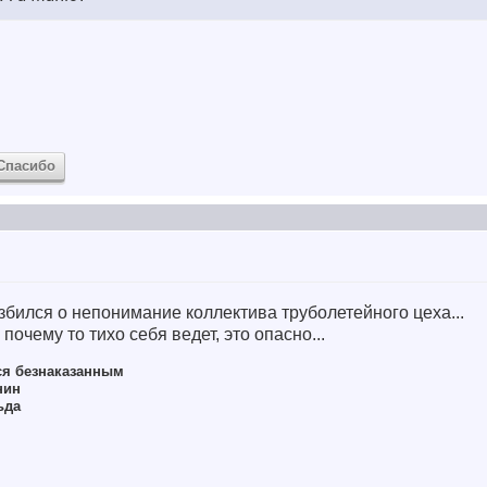
Спасибо
азбился о непонимание коллектива труболетейного цеха...
почему то тихо себя ведет, это опасно...
ся безнаказанным
нин
ьда