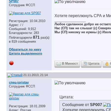
SP007
Сотрудник ФССП
Хотите переплюнуть СРА и М
__________________
Регистрация: 10.04.2010
Любое сделанное добро не остает
Адрес: / /
Нас (СП) там не слышат (с) Северя
Сообщений: 9,912
Мы (СП) никому не нужны (с) Изол
Благодарности: 283
871
Поблагодарили
раз(а)
в 819 сообщениях
Обратиться по нику
Цитата выделенного
В Минюст
Цитата
21.11.2013, 21:14
спец-ipristav
Сотрудник ФССП
Цитата:
Сообщение от
SP007
Регистрация: 18.01.2009
Хотите переплюнуть СР
Адрес: Россия