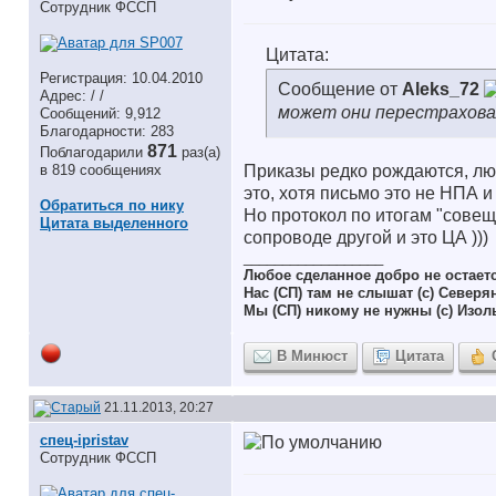
Сотрудник ФССП
Цитата:
Регистрация: 10.04.2010
Сообщение от
Aleks_72
Адрес: / /
может они перестраховал
Сообщений: 9,912
Благодарности: 283
871
Поблагодарили
раз(а)
в 819 сообщениях
Приказы редко рождаются, лю
это, хотя письмо это не НПА и
Обратиться по нику
Но протокол по итогам "совещ
Цитата выделенного
сопроводе другой и это ЦА )))
__________________
Любое сделанное добро не остает
Нас (СП) там не слышат (с) Северя
Мы (СП) никому не нужны (с) Изол
В Минюст
Цитата
21.11.2013, 20:27
спец-ipristav
Сотрудник ФССП