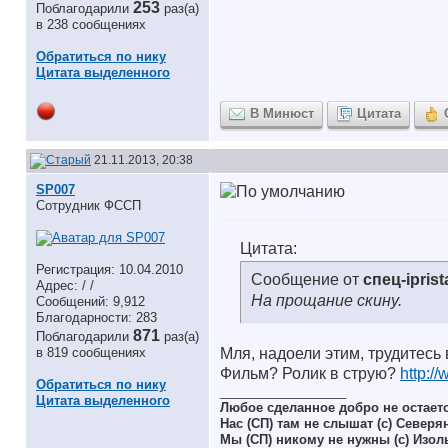
253
Поблагодарили
раз(а)
в 238 сообщениях
Обратиться по нику
Цитата выделенного
В Минюст
Цитата
21.11.2013, 20:38
SP007
Сотрудник ФССП
Цитата:
Регистрация: 10.04.2010
Сообщение от
спец-iprist
Адрес: / /
На прощание скину.
Сообщений: 9,912
Благодарности: 283
871
Поблагодарили
раз(а)
в 819 сообщениях
Мля, надоели этим, трудитесь 
Фильм? Ролик в струю?
http:/
Обратиться по нику
__________________
Цитата выделенного
Любое сделанное добро не остает
Нас (СП) там не слышат (с) Северя
Мы (СП) никому не нужны (с) Изол