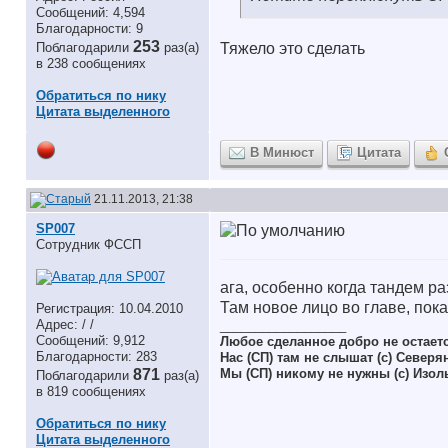
Сообщений: 4,594
Благодарности: 9
253
Поблагодарили
раз(а)
Тяжело это сделать
в 238 сообщениях
Обратиться по нику
Цитата выделенного
В Минюст
Цитата
21.11.2013, 21:38
SP007
Сотрудник ФССП
ага, особенно когда тандем р
Там новое лицо во главе, пока 
Регистрация: 10.04.2010
Адрес: / /
__________________
Сообщений: 9,912
Любое сделанное добро не остает
Благодарности: 283
Нас (СП) там не слышат (с) Северя
871
Мы (СП) никому не нужны (с) Изол
Поблагодарили
раз(а)
в 819 сообщениях
Обратиться по нику
Цитата выделенного