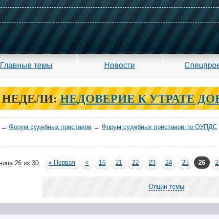
Главные темы
Новости
Спецпро
 НЕДЕЛИ:
НЕДОВЕРИЕ К УТРАТЕ ДО
→
Форум судебных приставов
→
Форум судебных приставов по ОУПДС
«
Первая
<
16
21
22
23
24
25
26
2
ница 26 из 30
Опции темы