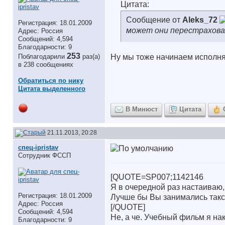
Цитата:
Сообщение от
Aleks_72
Регистрация: 18.01.2009
может они перестраховал
Адрес: Россия
Сообщений: 4,594
Благодарности: 9
253
Поблагодарили
раз(а)
Ну мы тоже начинаем исполня
в 238 сообщениях
Обратиться по нику
Цитата выделенного
В Минюст
Цитата
21.11.2013, 20:28
спец-ipristav
Сотрудник ФССП
[QUOTE=SP007;1142146
Я в очередной раз настаиваю, 
Регистрация: 18.01.2009
Лучше бы Вы занимались такс
Адрес: Россия
[/QUOTE]
Сообщений: 4,594
Не, а че. Учебный фильм я нак
Благодарности: 9